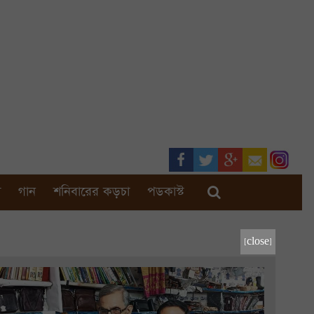
া
গান
শনিবারের কড়চা
পডকাস্ট
[close]