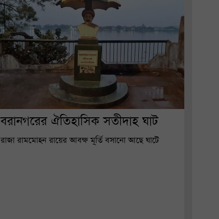
বরানগরের ঐতিহাসিক সতীদাহ ঘাট
রাজা রামমোহন রায়ের আবক্ষ মূর্তি বসানো আছে ঘাটে