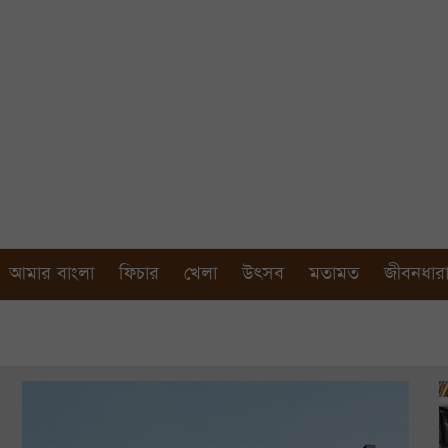
আমার বাংলা
ফিচার
খেলা
উৎসব
মতামত
জীবনধার