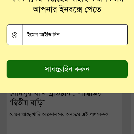
আপনার ইনবক্সে পেতে
@
সোদপুর খাদি প্রতিষ্ঠান : গান্ধিজির
‘দ্বিতীয় বাড়ি’
কেমন আছে খাদি আন্দোলনের অন্যতম এই প্রাণকেন্দ্র?