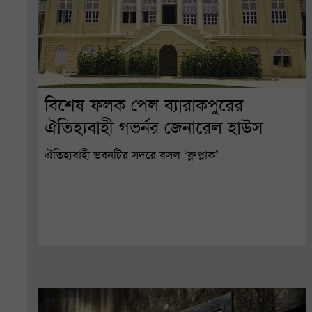
বিশেষ ফলক পেল ব্যারাকপুরের
ঐতিহ্যবাহী গভর্নর জেনারেল হাউস
ঐতিহ্যবাহী ভবনটির সদরে বসল ‘ব্লু প্লাক’