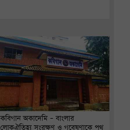
কবিগান অকাদেমি – বাংলার
লোকঐতিহ্য সংরক্ষণ ও গবেষণাকে পথ