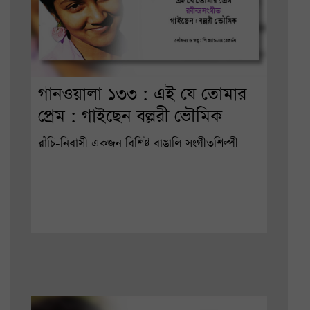
গানওয়ালা ১৩৩ : এই যে তোমার
প্রেম : গাইছেন বল্লরী ভৌমিক
রাঁচি-নিবাসী একজন বিশিষ্ট বাঙালি সংগীতশিল্পী