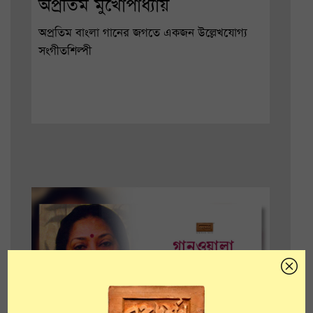
অপ্রতিম মুখোপাধ্যায়
অপ্রতিম বাংলা গানের জগতে একজন উল্লেখযোগ্য
সংগীতশিল্পী