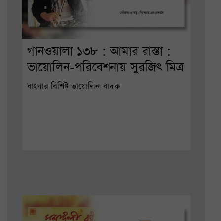
গানওয়ালা ১৩৮ : আমার রাস্তা :
ভায়োলিন-পরিবেশনায় সুরজিৎ মিত্র
বাংলার বিশিষ্ট ভায়োলিন-বাদক