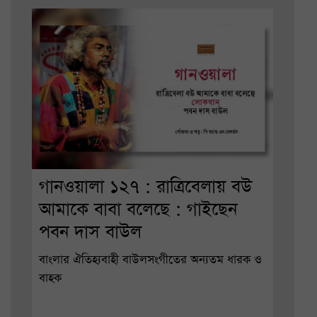
গানওয়ালা ১২৭ : রাত্রিবেলায় বউ
আমাকে বাবা বলেছে : গাইছেন
পবন দাস বাউল
বাংলার ঐতিহ্যবাহী বাউলসংগীতের অন্যতম ধারক ও
বাহক