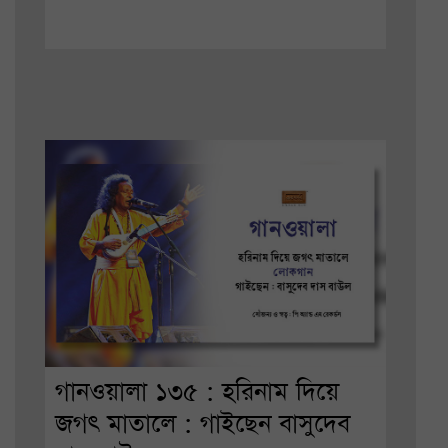
গানওয়ালা ১৩৫ : হরিনাম দিয়ে
জগৎ মাতালে : গাইছেন বাসুদেব