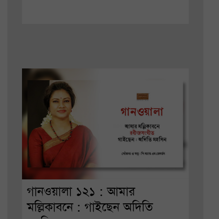
গানওয়ালা ১২১ : আমার
মল্লিকাবনে : গাইছেন অদিতি