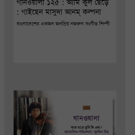
গানওয়ালা ১২৫ : আমি কুল ছেড়ে
: গাইছেন মাসুদা আনম্ কল্পনা
বাংলাদেশের একজন জনপ্রিয় নজরুল সংগীত শিল্পী