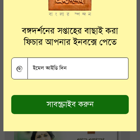
গানওয়ালা ১৪৩ : যেতে যেতে চায়
বঙ্গদর্শনের সপ্তাহের বাছাই করা
না যেতে : গাইছেন স্বস্তিকা
ফিচার আপনার ইনবক্সে পেতে
মুখোপাধ্যায়
বাংলার বৈচিত্র্যময় সংগীতধারার অন্যতম কণ্ঠশিল্পী
@