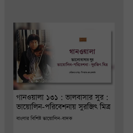
গানওয়ালা ১৩১ : ভালবাসার সুর :
ভায়োলিন-পরিবেশনায় সুরজিৎ মিত্র
বাংলার বিশিষ্ট ভায়োলিন-বাদক