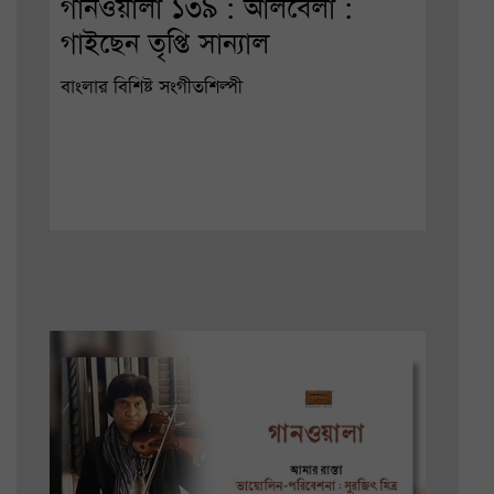
গানওয়ালা ১৩৯ : আলবেলা :
গাইছেন তৃপ্তি সান্যাল
বাংলার বিশিষ্ট সংগীতশিল্পী