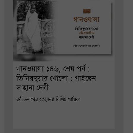
গানওয়ালা ১৪৬, শেষ পর্ব :
তিমিরদুয়ার খোলো : গাইছেন
সাহানা দেবী
রবীন্দ্রনাথের স্নেহধন্যা বিশিষ্ট গায়িকা