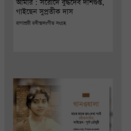
আমার : সরোদে বুদ্ধদেব দাশগুপ্ত,
গাইছেন সুপ্রতীক দাস
রাগাশ্রয়ী রবীন্দ্রসংগীত সংগ্রহ