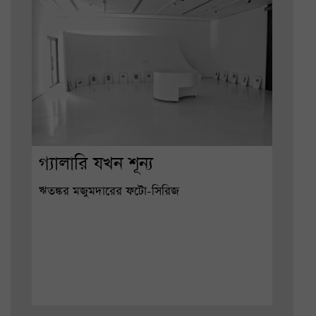
গ্যালারি যখন শূন্য
ঋতঙ্কর মজুমদারের ফটো-সিরিজ