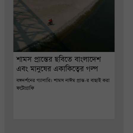
শামস প্রান্তের ছবিতে বাংলাদেশ
এবং মানুষের একাকিত্বের গল্প
বঙ্গদর্শনের গ্যালারি। শামস নাঈম প্রান্ত-র বাছাই করা
ফটোগ্রাফি