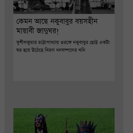
কেমন আছে নকুবাবুর বয়সহীন
মায়াবী জাদুঘর!
সুশীলকুমার চট্টোপাধ্যায় ওরফে নকুবাবুর ছোট্ট একটা
ঘর হয়ে উঠেছে বিরল ধনসম্পদের খনি