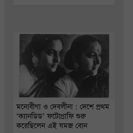
মনোবীণা ও দেবলীনা : দেশে প্রথম
‘ক্যানডিড’ ফটোগ্রাফি শুরু
করেছিলেন এই যমজ বোন