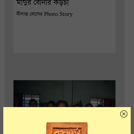
মাদুর বোনার কড়চা
নীলাভ বোসের Photo Story