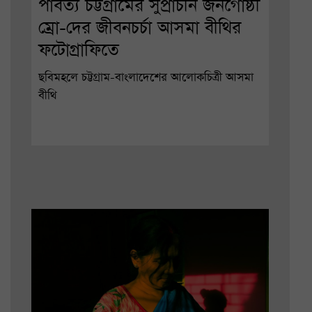
পার্বত্য চট্টগ্রামের সুপ্রাচীন জনগোষ্ঠী
ম্রো-দের জীবনচর্চা আসমা বীথির
ফটোগ্রাফিতে
ছবিমহলে চট্টগ্রাম-বাংলাদেশের আলোকচিত্রী আসমা
বীথি