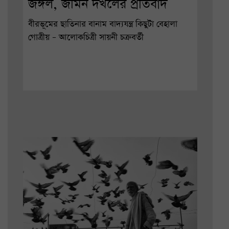
জঙ্গল, জমিন দখলের প্রতিবাদ
বীরভূমের ছাতিনার বানাম বাদ্যযন্ত্র কিছুটা বেহালা
গোত্রীয় – আলোকচিত্রী সায়নী চক্রবর্তী