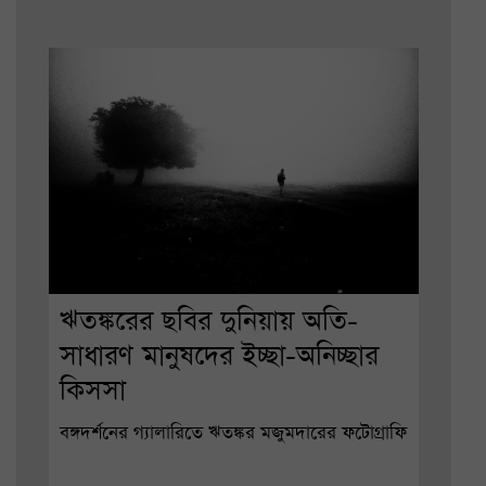
ঋতঙ্করের ছবির দুনিয়ায় অতি-
সাধারণ মানুষদের ইচ্ছা-অনিচ্ছার
কিসসা
বঙ্গদর্শনের গ্যালারিতে ঋতঙ্কর মজুমদারের ফটোগ্রাফি