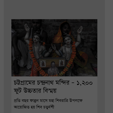
চট্টগ্রামের চন্দ্রনাথ মন্দির – ১,২০০
ফুট উচ্চতার বিস্ময়
প্রতি বছর ফাল্গুন মাসে মহা শিবরাত্রি উপলক্ষে
আয়োজিত হয় শিব চতুর্দশী