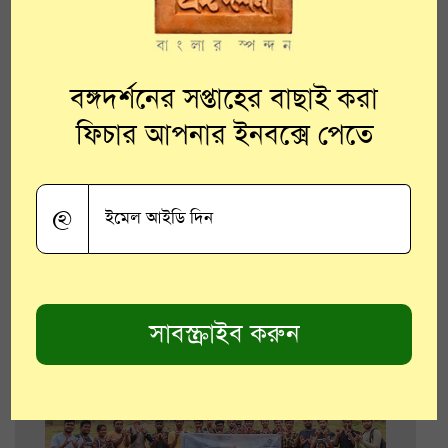
The Nachni Chronicles:
বঙ্গদর্শনের সপ্তাহের বাছাই করা
নাচনিদের জীবন নিয়ে অভিজিৎ
ফিচার আপনার ইনবক্সে পেতে
চক্রবর্তীর ফটোগ্রাফিক জার্নি
গ্রন্থ জুড়ে রয়েছে নাচনিদের অবর্ণনীয় ইতিহাস ও
দিনলিপি
@