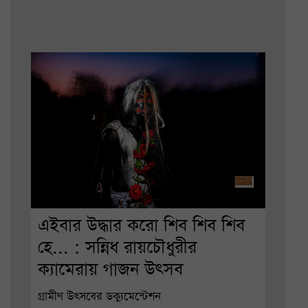
এইবার উদ্ধার করো শিব শিব শিব
হে... : সন্নিধ রায়চৌধুরীর
ক্যামেরায় গাজন উৎসব
গ্রামীণ উৎসবের ডক্যুমেন্টেশন