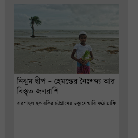
নিঝুম দ্বীপ – হেমন্তের নৈঃশব্দ্য আর
বিস্তৃত জলরাশি
এরশাদুল হক রকির চট্টগ্রামের ডক্যুমেন্টারি ফটোগ্রাফি