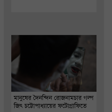
মানুষের দৈনন্দিন রোজনামচার গল্প
জিৎ চট্টোপাধ্যায়ের ফটোগ্রাফিতে