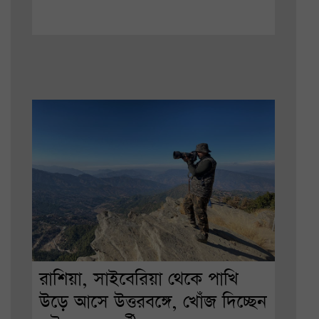
রাশিয়া, সাইবেরিয়া থেকে পাখি
উড়ে আসে উত্তরবঙ্গে, খোঁজ দিচ্ছেন