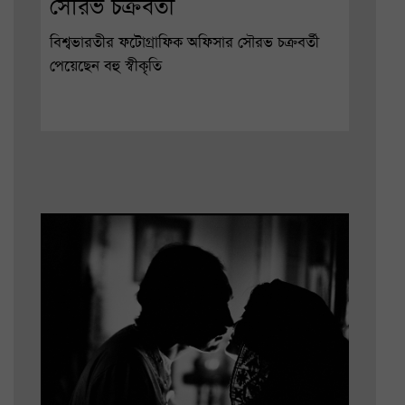
সৌরভ চক্রবর্তী
বিশ্বভারতীর ফটোগ্রাফিক অফিসার সৌরভ চক্রবর্তী
পেয়েছেন বহু স্বীকৃতি