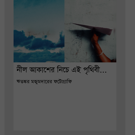
নীল আকাশের নিচে এই পৃথিবী...
ঋতঙ্কর মজুমদারের ফটোগ্রাফি