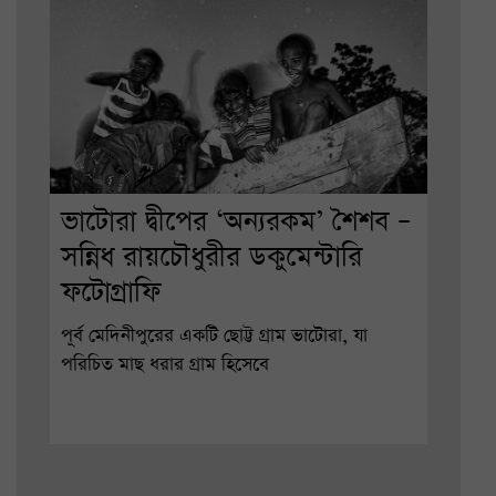
ভাটোরা দ্বীপের ‘অন্যরকম’ শৈশব –
সন্নিধ রায়চৌধুরীর ডকুমেন্টারি
ফটোগ্রাফি
পূর্ব মেদিনীপুরের একটি ছোট্ট গ্রাম ভাটোরা, যা
পরিচিত মাছ ধরার গ্রাম হিসেবে