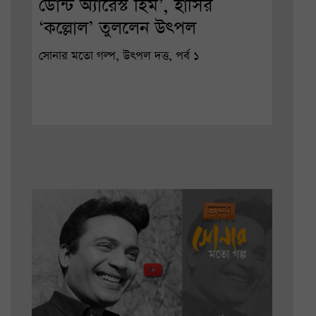
ডোন্ট অ্যারেস্ট হিম’, হাসির
‘কল্লোল’ তুললেন উৎপল
সোনার মতো গল্প, উৎপল দত্ত, পর্ব ১