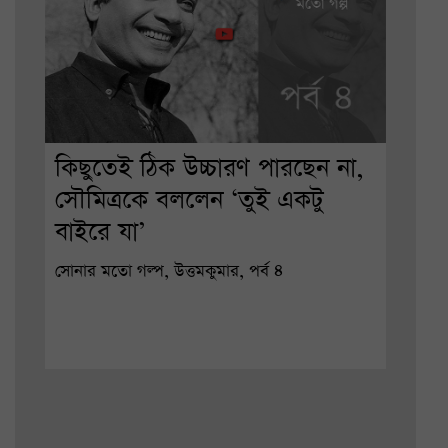
কিছুতেই ঠিক উচ্চারণ পারছেন না,
সৌমিত্রকে বললেন ‘তুই একটু
বাইরে যা’
সোনার মতো গল্প, উত্তমকুমার, পর্ব ৪