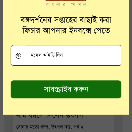
বঙ্গদর্শনের সপ্তাহের বাছাই করা
ফিচার আপনার ইনবক্সে পেতে
@
‘দুঃস্বপ্নের নগরী’র উপর সরকারি
নিষেধাজ্ঞা, কায়দা করে নাটকের
নাম বদলে দিলেন উৎপল
সোনার মতো গল্প, উৎপল দত্ত, পর্ব ২