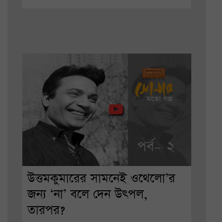
উত্তমকুমারের সামনেই ওথেলো’র
জন্য ‘না’ বলে দেন উৎপল,
তারপর?