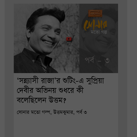
‘সন্ন্যাসী রাজা’র শুটিং-এ সুপ্রিয়া
দেবীর অভিনয় শুধরে কী
বলেছিলেন উত্তম?
সোনার মতো গল্প, উত্তমকুমার, পর্ব ৩