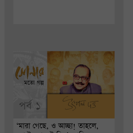
‘মারা গেছে, ও আচ্ছা! তাহলে,