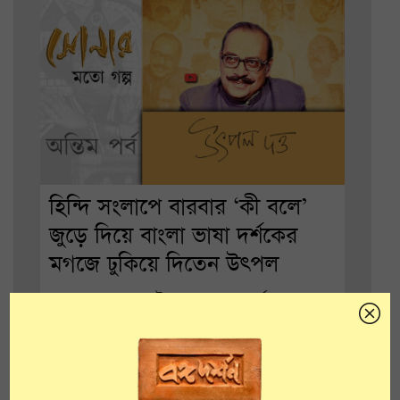
হিন্দি সংলাপে বারবার ‘কী বলে’
জুড়ে দিয়ে বাংলা ভাষা দর্শকের
মগজে ঢুকিয়ে দিতেন উৎপল
সোনার মতো গল্প, উৎপল দত্ত, শেষ পর্ব