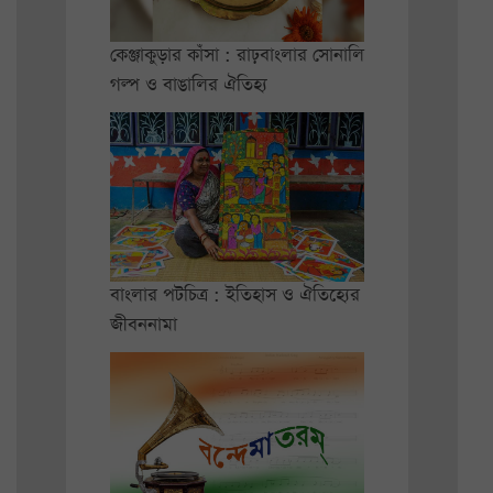
কেঞ্জাকুড়ার কাঁসা : রাঢ়বাংলার সোনালি
গল্প ও বাঙালির ঐতিহ্য
বাংলার পটচিত্র : ইতিহাস ও ঐতিহ্যের
জীবননামা