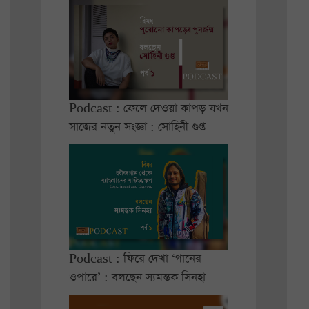
Podcast : ফেলে দেওয়া কাপড় যখন
সাজের নতুন সংজ্ঞা : সোহিনী গুপ্ত
Podcast : ফিরে দেখা ‘গানের
ওপারে’ : বলছেন স্যমন্তক সিনহা