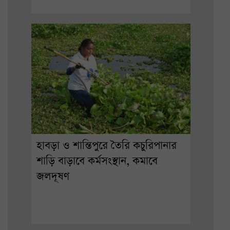
হাবড়া ও শান্তিপুরে তৈরি কচুরিপানার
শাড়ি বাড়াবে কর্মসংস্থান, কমাবে
জলদূষণ