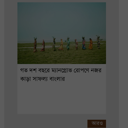
গত দশ বছরে ম্যানগ্রোভ রোপণে নজর
কাড়া সাফল্য বাংলার
আরও