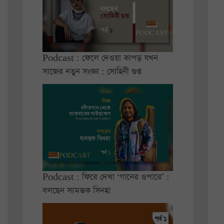
Podcast : ফেলে দেওয়া কাপড় যখন
সাজের নতুন সংজ্ঞা : সোহিনী গুপ্ত
Podcast : ফিরে দেখা ‘গানের ওপারে’ :
বলছেন স্যমন্তক সিনহা