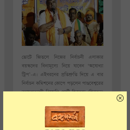
ভোটে জিতলে নিজের নির্বাচনী এলাকার
বয়স্কদের বিনামূল্যে নিয়ে যাবেন ‘অযোধ্যা
ট্রিপ’-এ। এইধরনের প্রতিশ্রুতি দিয়ে এ বার
নির্বাচন কমিশনের কোপে পড়লেন পাণ্ডবেশ্বরের
তৃণমূলত্যাগী বিজেপি প্রার্থী জিতেন্দ্র (জিতেন)
তিওয়ারি। জিতেনের ওই মন্তব্যে নির্বাচনী
আদর্শ আচরণ বিধিভঙ্গের অভিযোগ তুলে
কমিশনের দ্বারস্থ হয় তৃণমূল। তার প্রেক্ষিতেই
বুধবার বিজেপি প্রার্থীকে শোকজ করেছে