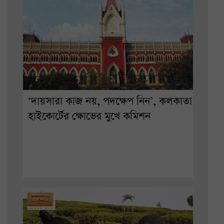
‘দায়সারা কাজ নয়, পদক্ষেপ নিন’, কলকাতা
হাইকোর্টের ক্ষোভের মুখে কমিশন