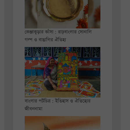
কেঞ্জাকুড়ার কাঁসা : রাঢ়বাংলার সোনালি
গল্প ও বাঙালির ঐতিহ্য
বাংলার পটচিত্র : ইতিহাস ও ঐতিহ্যের
জীবননামা