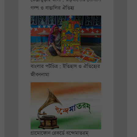
গল্প ও বাঙালির ঐতিহ্য
বাংলার পটচিত্র : ইতিহাস ও ঐতিহ্যের
জীবননামা
গ্রামোফোন রেকর্ডে বন্দেমাতরম্