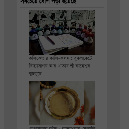
সবচেয়ে বেশি পড়া হয়েছে
কলিকেতার কালি-কলম : বুকপকেটে
বিদ্যাসাগর আর খাতায় শ্রী কাক্কেশ্বর
কুচকুচে
কেঞ্জাকুড়ার কাঁসা : রাঢ়বাংলার সোনালি