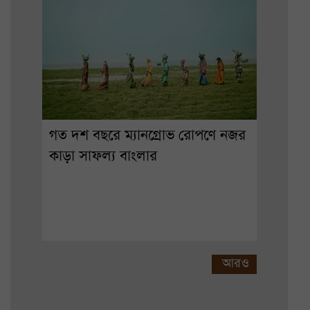
গত দশ বছরে ম্যানগ্রোভ রোপণে নজর
কাড়া সাফল্য বাংলার
আরও