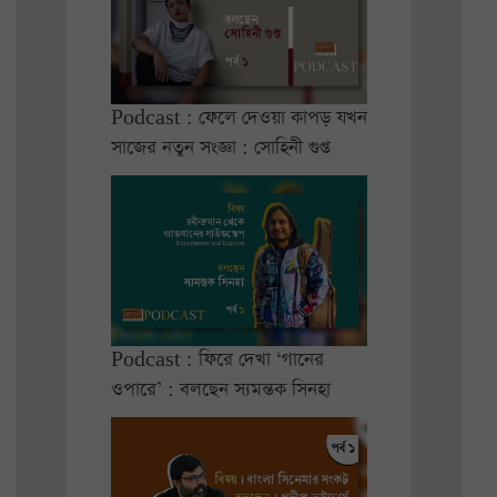
Podcast : ফেলে দেওয়া কাপড় যখন
সাজের নতুন সংজ্ঞা : সোহিনী গুপ্ত
Podcast : ফিরে দেখা ‘গানের
ওপারে’ : বলছেন স্যমন্তক সিনহা