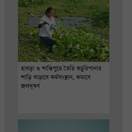
হাবড়া ও শান্তিপুরে তৈরি কচুরিপানার
শাড়ি বাড়াবে কর্মসংস্থান, কমাবে
জলদূষণ