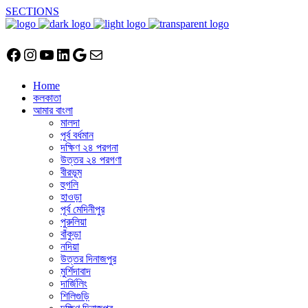
SECTIONS
Facebook
Instagram
YouTube
LinkedIn
Google
Mail
Home
কলকাতা
আমার বাংলা
মালদা
পূর্ব বর্ধমান
দক্ষিণ ২৪ পরগনা
উত্তর ২৪ পরগণা
বীরভূম
হুগলি
হাওড়া
পূর্ব মেদিনীপুর
পুরুলিয়া
বাঁকুড়া
নদিয়া
উত্তর দিনাজপুর
মুর্শিদাবাদ
দার্জিলিং
শিলিগুড়ি