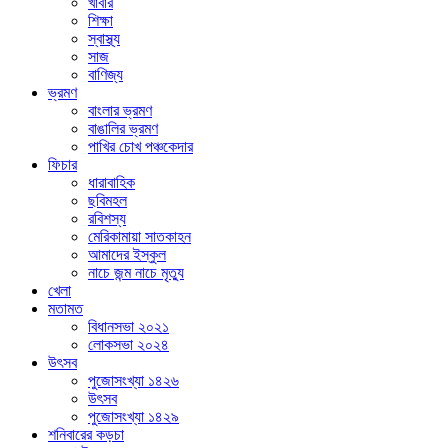
খাবার
শিক্ষা
স্বাস্থ্য
সাজ
বাণিজ্য
ভ্রমণ
বাংলার ভ্রমণ
বাঙালির ভ্রমণ
পাখির চোখ পঞ্চকেদার
ফিচার
ধারাবাহিক
ছবিমহল
রবিশস্য
মেরিকামায়া সাতকাহন
আমাদের ইস্কুল
নাচে জন্ম নাচে মৃত্যু
খেলা
মতামত
বিধানসভা ২০২১
লোকসভা ২০২৪
উৎসব
পুজোসংখ্যা ১৪২৬
উৎসব
পুজোসংখ্যা ১৪২৯
শনিবারের কড়চা