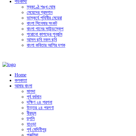
পডকাস্ট
স্বকণ্ঠে শঙ্খ ঘোষ
মেয়েদের শ্রমগান
ভাস্কর্যে পৃথিবীর মেয়েরা
বাংলা সিনেমার সংকট
বাংলা গানের সাউন্ডস্কেপ
পুরোনো কাপড়ের পুনর্জন্ম
আসল ছবি নকল ছবি
বাংলা কবিতার আশির দশক
Home
কলকাতা
আমার বাংলা
মালদা
পূর্ব বর্ধমান
দক্ষিণ ২৪ পরগনা
উত্তর ২৪ পরগণা
বীরভূম
হুগলি
হাওড়া
পূর্ব মেদিনীপুর
পুরুলিয়া