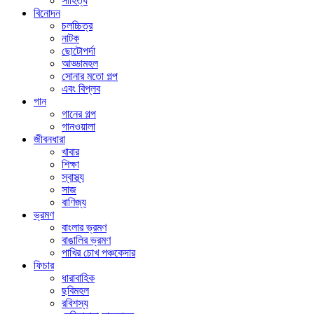
সাহিত্য
বিনোদন
চলচ্চিত্র
নাটক
ছোটোপর্দা
আড্ডামহল
সোনার মতো গল্প
এবং বিপ্লব
গান
গানের গল্প
গানওয়ালা
জীবনধারা
খাবার
শিক্ষা
স্বাস্থ্য
সাজ
বাণিজ্য
ভ্রমণ
বাংলার ভ্রমণ
বাঙালির ভ্রমণ
পাখির চোখ পঞ্চকেদার
ফিচার
ধারাবাহিক
ছবিমহল
রবিশস্য