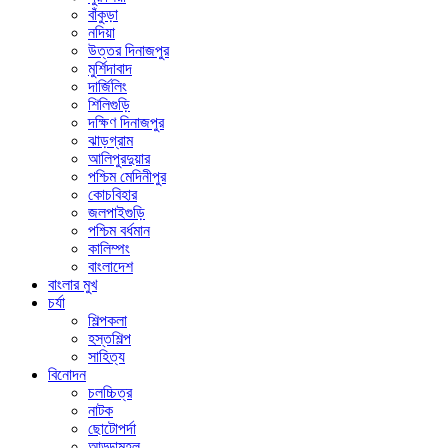
বাঁকুড়া
নদিয়া
উত্তর দিনাজপুর
মুর্শিদাবাদ
দার্জিলিং
শিলিগুড়ি
দক্ষিণ দিনাজপুর
ঝাড়গ্রাম
আলিপুরদুয়ার
পশ্চিম মেদিনীপুর
কোচবিহার
জলপাইগুড়ি
পশ্চিম বর্ধমান
কালিম্পং
বাংলাদেশ
বাংলার মুখ
চর্যা
শিল্পকলা
হস্তশিল্প
সাহিত্য
বিনোদন
চলচ্চিত্র
নাটক
ছোটোপর্দা
আড্ডামহল