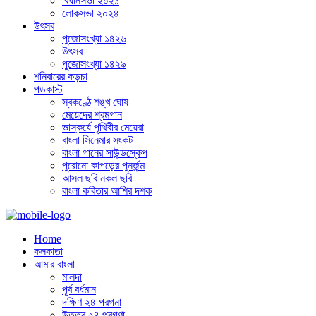
বিধানসভা ২০২১
লোকসভা ২০২৪
উৎসব
পুজোসংখ্যা ১৪২৬
উৎসব
পুজোসংখ্যা ১৪২৯
শনিবারের কড়চা
পডকাস্ট
স্বকণ্ঠে শঙ্খ ঘোষ
মেয়েদের শ্রমগান
ভাস্কর্যে পৃথিবীর মেয়েরা
বাংলা সিনেমার সংকট
বাংলা গানের সাউন্ডস্কেপ
পুরোনো কাপড়ের পুনর্জন্ম
আসল ছবি নকল ছবি
বাংলা কবিতার আশির দশক
Home
কলকাতা
আমার বাংলা
মালদা
পূর্ব বর্ধমান
দক্ষিণ ২৪ পরগনা
উত্তর ২৪ পরগণা