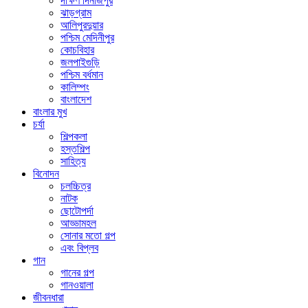
দক্ষিণ দিনাজপুর
ঝাড়গ্রাম
আলিপুরদুয়ার
পশ্চিম মেদিনীপুর
কোচবিহার
জলপাইগুড়ি
পশ্চিম বর্ধমান
কালিম্পং
বাংলাদেশ
বাংলার মুখ
চর্যা
শিল্পকলা
হস্তশিল্প
সাহিত্য
বিনোদন
চলচ্চিত্র
নাটক
ছোটোপর্দা
আড্ডামহল
সোনার মতো গল্প
এবং বিপ্লব
গান
গানের গল্প
গানওয়ালা
জীবনধারা