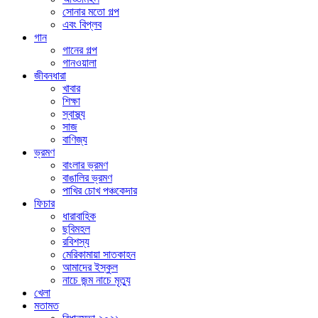
সোনার মতো গল্প
এবং বিপ্লব
গান
গানের গল্প
গানওয়ালা
জীবনধারা
খাবার
শিক্ষা
স্বাস্থ্য
সাজ
বাণিজ্য
ভ্রমণ
বাংলার ভ্রমণ
বাঙালির ভ্রমণ
পাখির চোখ পঞ্চকেদার
ফিচার
ধারাবাহিক
ছবিমহল
রবিশস্য
মেরিকামায়া সাতকাহন
আমাদের ইস্কুল
নাচে জন্ম নাচে মৃত্যু
খেলা
মতামত