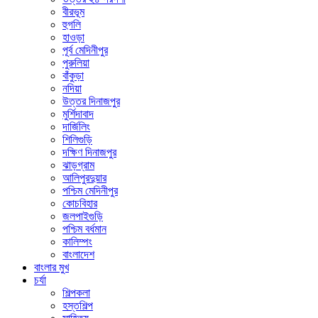
বীরভূম
হুগলি
হাওড়া
পূর্ব মেদিনীপুর
পুরুলিয়া
বাঁকুড়া
নদিয়া
উত্তর দিনাজপুর
মুর্শিদাবাদ
দার্জিলিং
শিলিগুড়ি
দক্ষিণ দিনাজপুর
ঝাড়গ্রাম
আলিপুরদুয়ার
পশ্চিম মেদিনীপুর
কোচবিহার
জলপাইগুড়ি
পশ্চিম বর্ধমান
কালিম্পং
বাংলাদেশ
বাংলার মুখ
চর্যা
শিল্পকলা
হস্তশিল্প