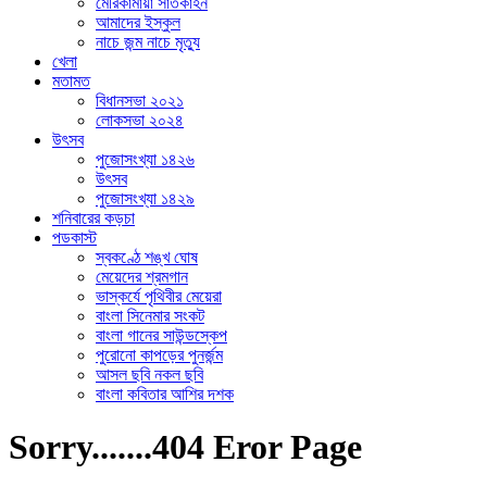
মেরিকামায়া সাতকাহন
আমাদের ইস্কুল
নাচে জন্ম নাচে মৃত্যু
খেলা
মতামত
বিধানসভা ২০২১
লোকসভা ২০২৪
উৎসব
পুজোসংখ্যা ১৪২৬
উৎসব
পুজোসংখ্যা ১৪২৯
শনিবারের কড়চা
পডকাস্ট
স্বকণ্ঠে শঙ্খ ঘোষ
মেয়েদের শ্রমগান
ভাস্কর্যে পৃথিবীর মেয়েরা
বাংলা সিনেমার সংকট
বাংলা গানের সাউন্ডস্কেপ
পুরোনো কাপড়ের পুনর্জন্ম
আসল ছবি নকল ছবি
বাংলা কবিতার আশির দশক
Sorry.......404 Eror Page