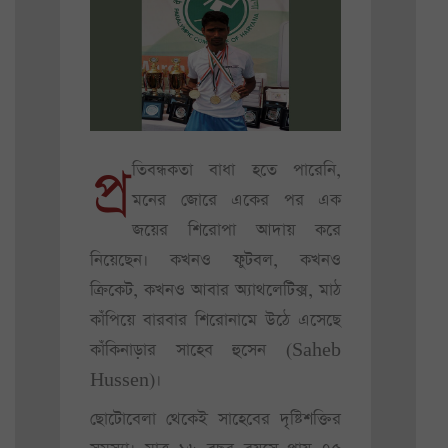
প্র
তিবন্ধকতা বাধা হতে পারেনি,
মনের জোরে একের পর এক
জয়ের শিরোপা আদায় করে
নিয়েছেন। কখনও ফুটবল, কখনও
ক্রিকেট, কখনও আবার অ্যাথলেটিক্স, মাঠ
কাঁপিয়ে বারবার শিরোনামে উঠে এসেছে
কাঁকিনাড়ার সাহেব হুসেন (Saheb
Hussen)।
ছোটোবেলা থেকেই সাহেবের দৃষ্টিশক্তির