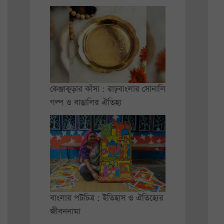
কেঞ্জাকুড়ার কাঁসা : রাঢ়বাংলার সোনালি
গল্প ও বাঙালির ঐতিহ্য
বাংলার পটচিত্র : ইতিহাস ও ঐতিহ্যের
জীবননামা