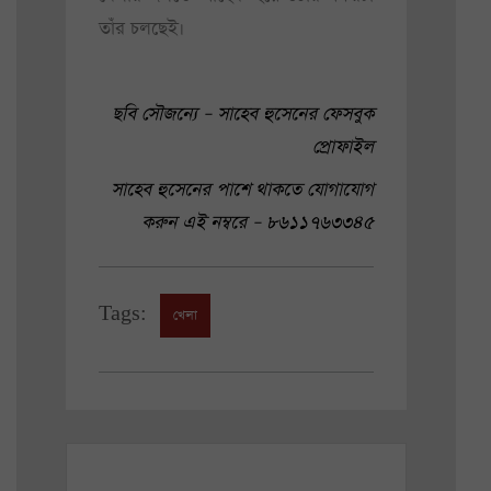
তাঁর চলছেই।
ছবি সৌজন্যে – সাহেব হুসেনের ফেসবুক
প্রোফাইল
সাহেব হুসেনের পাশে থাকতে যোগাযোগ
করুন এই নম্বরে – ৮৬১১৭৬৩৩৪৫
Tags:
খেলা