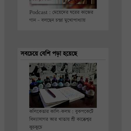
Podcast : মেয়েদের ঘরের কাজের
গান – বলছেন চন্দ্রা মুখোপাধ্যায়
সবচেয়ে বেশি পড়া হয়েছে
কলিকেতার কালি-কলম : বুকপকেটে
বিদ্যাসাগর আর খাতায় শ্রী কাক্কেশ্বর
কুচকুচে