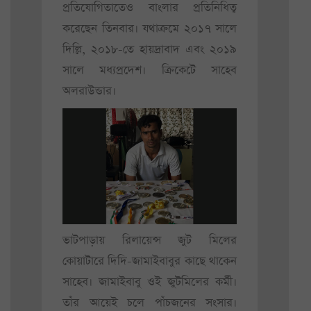
প্রতিযোগিতাতেও বাংলার প্রতিনিধিত্ব
করেছেন তিনবার। যথাক্রমে ২০১৭ সালে
‌দিল্লি, ২০১৮-তে হায়দ্রাবাদ এবং ২০১৯
সালে ‌মধ্যপ্রদেশ। ক্রিকেটে সাহেব
অলরাউন্ডার।
ভাটপাড়ায় রিলায়েন্স জুট মিলের
কোয়াটারে দিদি-‌জামাইবাবুর কাছে থাকেন
সাহেব। জামাইবাবু ওই জুটমিলের কর্মী।
তাঁর আয়েই চলে পাঁচজনের সংসার।