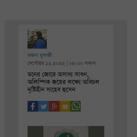
কঙ্কনা মুখার্জী
সেপ্টেম্বর ১২.২০২২ | ০৮:০০ সকাল
মনের জোরে অসাধ্য সাধন,
অলিম্পিক জয়ের লক্ষ্যে অবিচল
দৃষ্টিহীন সাহেব হুসেন