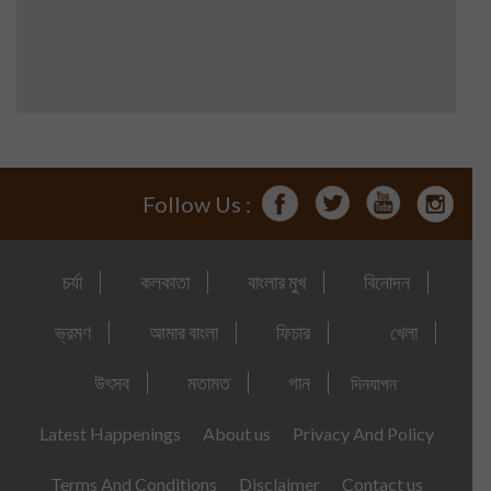
Follow Us :
চর্যা
কলকাতা
বাংলার মুখ
বিনোদন
ভ্রমণ
আমার বাংলা
ফিচার
খেলা
উৎসব
মতামত
গান
দিনযাপন
Latest Happenings
About us
Privacy And Policy
Terms And Conditions
Disclaimer
Contact us