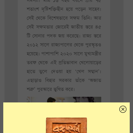
সমস্যা। মাত্র ১৬ বছর বয়সে প্রায় ৭৫
শতাংশ দৃষ্টিশক্তিহীন হয়ে পড়েন সাহেব।
সেই থেকে বিশেষভাবে সক্ষম তিনি। আর
সেই সক্ষমতার জোরেই জাতীয় স্তরে ৪৫
টি সোনার পদক জয় করেছে। রাজ্য স্তরে
২০১২ সালে রাজ্যপালের থেকে পুরস্কৃতও
হয়েছে। পাশাপাশি ২০২০ সালে মুখ্যমন্ত্রীর
তরফ থেকে এই প্রতিভাবান খেলোয়াড়ের
হাতে তুলে দেওয়া হয় ‘খেল সম্মান’।
এছাড়াও বিহার সরকার তাঁকে ‘অজাত
শত্রু’ পুরস্কারে ভুষিত করে।