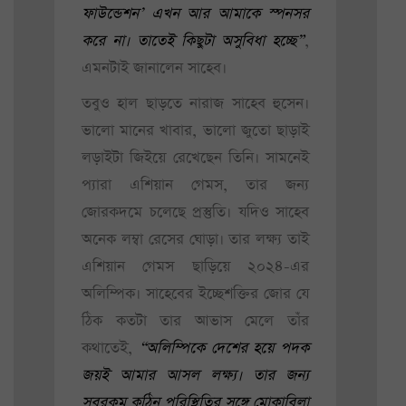
ফাউন্ডেশন’ এখন আর আমাকে স্পনসর
করে না। তাতেই কিছুটা অসুবিধা হচ্ছে”
,
এমনটাই জানালেন সাহেব।
তবুও হাল ছাড়তে নারাজ সাহেব হুসেন।
ভালো মানের খাবার, ভালো জুতো ছাড়াই
লড়াইটা জিইয়ে রেখেছেন তিনি। সামনেই
প্যারা এশিয়ান গেমস, তার জন্য
জোরকদমে চলেছে প্রস্তুতি। যদিও সাহেব
অনেক লম্বা রেসের ঘোড়া। তার লক্ষ্য তাই
এশিয়ান গেমস ছাড়িয়ে ২০২৪-এর
অলিম্পিক। সাহেবের ইচ্ছেশক্তির জোর যে
ঠিক কতটা তার আভাস মেলে তাঁর
কথাতেই,
“অলিম্পিকে দেশের হয়ে পদক
জয়ই আমার আসল লক্ষ্য। তার জন্য
সবরকম কঠিন পরিস্থিতির সঙ্গে মোকাবিলা