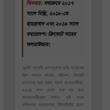
তিনবার।
যথাক্রমে ২০১৭
সালে দিল্লি, ২০১৮-তে
হায়দ্রাবাদ এবং ২০১৯ সালে
মধ্যপ্রদেশ। ক্রিকেটে সাহেব
অলরাউন্ডার।
ছোটো থেকেই খেলাধুলোর প্রতি সাহেবের
ছিল অদম্য আগ্রহ। ফুটবল, ক্রিকেট
খেললেও তার প্রথম পছন্দ অ্যাথলেটিক্স।
২০০৪ সাল থেকে শুরু হয় তার
অ্যাথেলেটিক্সের সফর। ওই সময়
কাঁকিনাড়া নারায়ণপুর ইউনাইটেড ক্লাবে