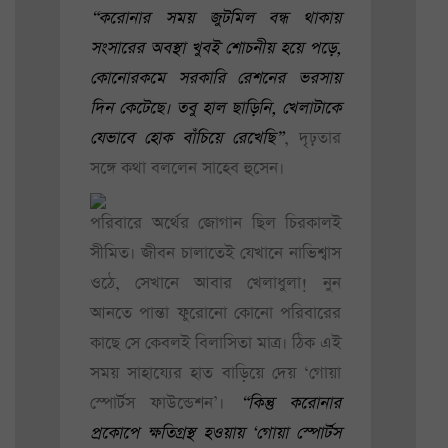
“করোনার সময় জুটমিল বন্ধ থাকায়
সংসারের অবস্থা খুবই শোচনীয় হয়ে পড়ে,
কোনোরকমে সরকারি রেশনের ভরসায়
দিন কেটেছে। তবু হাল ছাড়িনি, খেলাটাকে
যেভাবে হোক বাঁচিয়ে রেখেছি”
, দৃঢ়তার
সঙ্গে কথা বললেন সাহেব হুসেন।
পরিবারে অর্থের জোগান ছিল চিরকালই
সীমিত। জীবন চালাতেই যেখানে নাভিশ্বাস
ওঠে, সেখানে আবার খেলাধুলা! নুন
আনতে পান্তা ফুরোনো কোনো পরিবারের
কাছে সে কেবলই বিলাসিতা মাত্র। ঠিক এই
সময় সাহায্যের হাত বাড়িয়ে দেয় ‘গোয়া
স্পোর্টস ফাউন্ডেশন’।
“কিন্তু করোনার
প্রকোপে ক্ষতিগ্রস্থ হওয়ায় ‘গোয়া স্পোর্টস