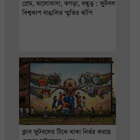
প্রেম, ভালোবাসা, ঝগড়া, বন্ধুত্ব : ফুটবল
বিশ্বকাপ বাঙালির স্মৃতির ঝাঁপি
ক্লাব ফুটবলের টিকে থাকা নির্ভর করছে