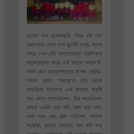
গ্রামের নাম ডঙ্গোরজুরি- কিন্তু এই নাম
ওখানকার লোক প্রায় ভুলেই গেছে, সবার
কাছে এখন এটা ‘ভালোপাহাড়’।পুরুলিয়ার
বান্দোয়ানের কাছে এই আশ্রম।‘আশ্রম’ই
বলব তো? জামদেশপুরের ক’জন প্রকৃতি-
পাগল ছেলে ‘সভ্যতা’র গ্রাস থেকে
প্রকৃতিকে বাঁচানোর এক অসম্ভব সাহসী
স্বপ্ন দেখে ফেলেছিলেন- ঠিক করেছিলেন
অন্তত একটা গ্রাম যদি রক্ষা করা যায়,
রক্ষা করা যায় তার পরিবেশ, আদিম
সংস্কৃতি, তাদের শেখানো যায় যদি স্বপ্ন