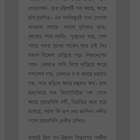
গোয়ালঘর- প্রায় চল্লিশটি গরু আছে, আছে
হাঁস,মুরগিও। এর সবকিছুরই স্বাদ পেলাম
খাওয়ার সময়ে- কালো নুনিয়ার ভাত,
ক্ষেতের শাক-সবজি, পুকুরের মাছ, শেষ
পাতে গরুর দুধের পায়েস-আর চাই কি?
সকাল-বিকেল বেড়িয়ে পড়া নিরুদ্দেশের
পথে। কোথাও সারি দিয়ে দাঁড়িয়ে আছে
পলাশের গাছ, কোথাও ম ম করছে মহুয়ার
গন্ধ, পথে ছড়িয়ে আছে মহুয়ার ফল। প্রায়
চার/সাড়ে চার কিলোমিটার পথ গেলে
আছে দুয়ারসিনি নদী, তিরতির করে বয়ে
চলেছে, বর্ষায় কি রূপ নেয় জানিনা। নদীর
পাশে দুয়ারসিনি দেবীর মন্দির।
কাছেই ছিল বন-উন্নয়ন বিভাগের পর্যটক