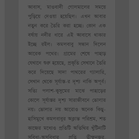
আবাস, মাওবাদী গোলমালের সময়ে
পুড়িয়ে দেওয়া হয়েছিল। এখন আবার
নতুন করে তৈরি করা হচ্ছে। কোন এক
বর্ষায় নদীর ধারে এই আবাসে থাকার
ইচ্ছে রইল। কমলবাবু সন্ধান দিলেন
আরেক পথের। গ্রামের শেষে পাহাড়
যেখানে শুরু হয়েছে, প্রকৃতি সেখানে তৈরি
করে দিয়েছে সাদা পাথরের গ্যালারি,
সেখান থেকে সূর্যাস্ত-র দৃশ্য নাকি অপূর্ব।
সত্যি পলাশ-কুসুমের মাঝে পাহাড়ের
কোলে সূর্যাস্তর দৃশ্য সারাজীবনে ভোলার
নয়। ভোলার নয় আরোও অনেক কিছু-
হাসিমুখে কমলবাবুর অক্লান্ত পরিশ্রম, শত
কাজের মধ্যেও প্রতিটি অতিথির খুঁটিনাটি
সুবিধা-অসুবিধার প্রতি তীক্ষ্ণনজর,