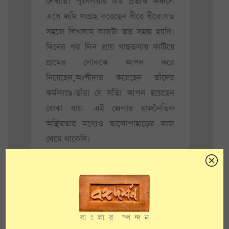
দেখতে। পুরুলিয়ার এই প্রত্যন্ত অঞ্চলে
এসে জমি সংগ্রহ করেছেন ধীরে ধীরে।যত
সহজে লিখলাম কাজটা তত সহজ হয়নি।
দিনের পর দিন প্রায় গাছতলায় কাটিয়ে
গ্রামের লোককে আপন করে
নিয়েছেন,অংশীদার করেছেন তাঁদের
কর্মকাণ্ডে।তাঁরা যে সত্যি আপন হয়েছেন
বোঝা যায়- এই জেলার রাজনৈতিক
অস্থিরতার মধ্যেও ভালোপাহাড়ের কাজ
থেমে থাকেনি।
কী ভাবে যাবেন
ভালোপাহাড় যাওয়া যায়
কলকাতা থেকে গাড়িতে