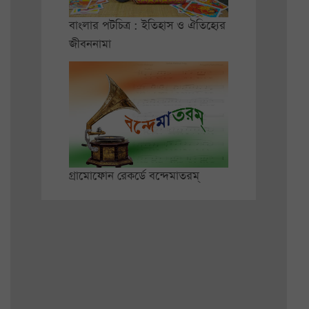
বাংলার পটচিত্র : ইতিহাস ও ঐতিহ্যের
জীবননামা
গ্রামোফোন রেকর্ডে বন্দেমাতরম্