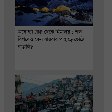
অযোধ্যা রেঞ্জ থেকে হিমালয় : শত
বিপদেও কেন বারবার পাহাড়ে ছোটে
বাঙালি?