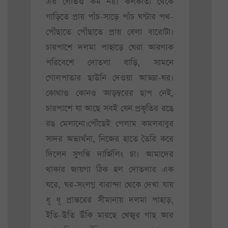
এর লোভও কম নয়। কলকাতা থেকে
গাড়িতে প্রায় পাঁচ-সাড়ে পাঁচ ঘন্টার পথ-
পৌঁছাতে পৌঁছাতে প্রায় বেলা বারোটা।
চারপাশে দলমা পাহাড়ে ঘেরা আরণ্যক
পরিবেশে দোতলা বাড়ি, সামনে
গোলপাতার ছাউনি দেওয়া আড্ডা-ঘর।
কোথাও কোনও আড়ম্বরের ছাপ নেই,
চারপাশে যা আছে সবই যেন প্রকৃতির রঙে
রঙ মেলানো।পৌঁছেই পেলাম কমলবাবুর
সাদর অভ্যর্থনা, নিজের হাতে তৈরি করে
দিলেন সুগন্ধি দার্জিলিং চা। আমাদের
থাকার জায়গা ঠিক হল দোতলার এক
ঘরে, ঘর-সংলগ্ন বারান্দা থেকে দেখা যায়
ধূ ধূ প্রান্তরের সীমানায় দলমা পাহাড়,
ইতি-উতি উঁকি মারছে খেজুর গাছ আর