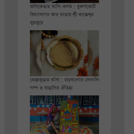
কলিকেতার কালি-কলম : বুকপকেটে
বিদ্যাসাগর আর খাতায় শ্রী কাক্কেশ্বর
কুচকুচে
কেঞ্জাকুড়ার কাঁসা : রাঢ়বাংলার সোনালি
গল্প ও বাঙালির ঐতিহ্য