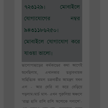
৭২৩১২৯। মোবাইলে
যোগাযোগের নম্বর
৯৪৩১১৮৬২৫০।
মোবাইলে যোগাযোগ করে
যাওয়া ভালো।
ভালোপাহাড়ের কর্মকাণ্ডের কথা আগেই
শুনেছিলাম, এখানকার তত্ত্বাবধায়ক
সাহিত্যিক কমল চক্রবর্তীর আমন্ত্রণ যখন
এল - আর দেরি না করে বেড়িয়ে
পড়লাম।মার্চ মাস- এখন পুরুলিয়া অঞ্চলে
‘রাঙা হাসি রাশি রাশি অশোকে পলাশে’-