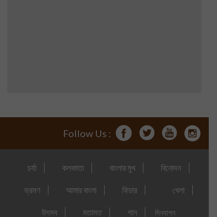
Follow Us :
চর্যা
কলকাতা
বাংলার মুখ
বিনোদন
ভ্রমণ
আমার বাংলা
ফিচার
খেলা
উৎসব
মতামত
গান
দিনযাপন