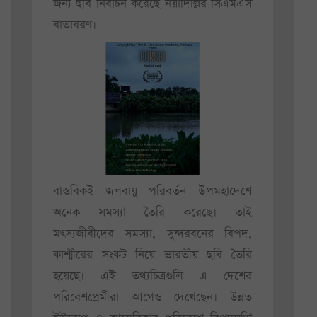
জন্য ছবি নির্বাচন করেছে নয়াদিল্লির সিএমএস
বাতাবরণ।
বাস্তবিকই জলবায়ু পরিবর্তন উপমহাদেশে
অনেক সমস্যা তৈরি করেছে। তাই
মৎস্যজীবীদের সমস্যা, সুন্দরবনের বিপদ,
কাশ্মীরের সংকট নিয়ে ভারতীয় ছবি তৈরি
হয়েছে। এই তথ্যচিত্রগুলি এ দেশের
পরিবেশপ্রেমীরা আগেও দেখেছেন। উন্নত