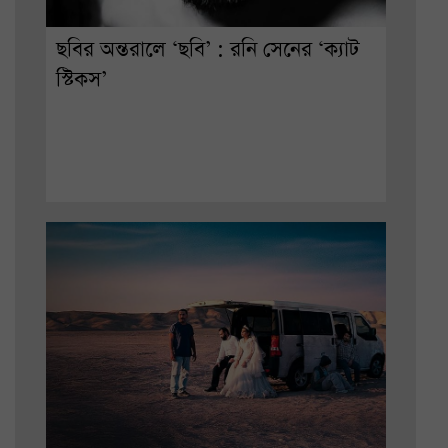
ছবির অন্তরালে ‘ছবি’ : রনি সেনের ‘ক্যাট
স্টিকস’