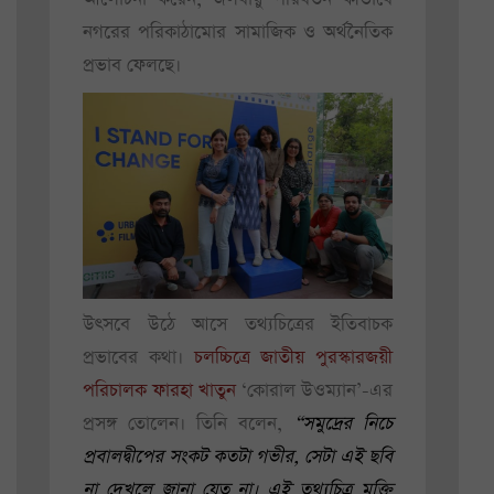
নগরের পরিকাঠামোর সামাজিক ও অর্থনৈতিক
প্রভাব ফেলছে।
উৎসবে উঠে আসে তথ্যচিত্রের ইতিবাচক
প্রভাবের কথা।
চলচ্চিত্রে জাতীয় পুরস্কারজয়ী
পরিচালক ফারহা খাতুন
‘কোরাল উওম্যান’-এর
প্রসঙ্গ তোলেন। তিনি বলেন,
“সমুদ্রের নিচে
প্রবালদ্বীপের সংকট কতটা গভীর, সেটা এই ছবি
না দেখলে জানা যেত না। এই তথ্যচিত্র মুক্তি