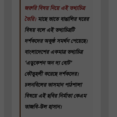
জরুরি বিষয় নিয়ে এই তথ্যচিত্র
তৈরি।
মাছে ভাতে বাঙালির ঘরের
বিষয় বলে এই তথ্যচিত্রটি
দর্শকদের অকুণ্ঠ সমর্থন পেয়েছে।
বাংলাদেশের একমাত্র তথ্যচিত্র
‘এডুকেশন অন দ্য বোট’
কৌতুহলী করেছে দর্শকদের।
চলনবিলের ভাসমান পাঠশালা
বিষয়ে এই ছবির নির্মাতা কেএম
তাজবি-উল হাসান।