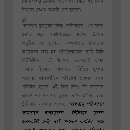
চলনবিলের ভাসমান পাঠশালা বিষয়ে এই ছবির
নির্মাতা কেএম তাজবি-উল হাসান।
‘আরবান ক্লাইমেট ফিল্ম ফেস্টিভ্যাল’-এর সূচনা
চলতি বছর নয়াদিল্লিতে। এরপর উৎসব
অনুষ্ঠিত হয় মুম্বইয়ে। কলকাতায় উৎসবের
আয়োজন করা হয় পরিবেশবান্ধব স্মার্ট সিটি
নিউটাউনে। এই উৎসবে তরুণরাই বড়ো
সংখ্যায় ছিলেন দর্শকাসনে। বিভিন্ন স্কুলের
পড়ুয়ারা আন্তর্জাতিক পরিবেশ ভাবনার সঙ্গে
পরিচিত হলেন এই তিন দিন। কী বললেন
তাঁরা? নব নালন্দা স্কুলের দশম শ্রেণির ছাত্র
শ্রীনিবাস সরকার বলেন,
“জলবায়ু পরিবর্তনে
আমাদের স্বাস্থ্যসুরক্ষা, জীবিকার সুরক্ষা
কোনোটাই নেই। তাই সচেতন নাগরিক গড়ে