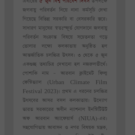
এবারের
৫ জুন বিশ্ব পরিবেশ দিবস
উপলক্ষে
জলবায়ু পরিবর্তন নিয়ে নানা কর্মসূচি দেখা
গিয়েছে বিভিন্ন সরকারি বা বেসরকারি স্তরে।
সাধারণ মানুষের স্বতঃস্ফূর্ত যোগদানে জলবায়ু
পরিবর্তন সংক্রান্ত বিষয়ে সচেতনতা গড়ে
তোলার লক্ষ্যে কলকাতায় অনুষ্ঠিত হল
আন্তর্জাতিক চলচ্চিত্র উৎসব। ৩ থেকে ৫ জুন
একগুচ্ছ তথ্যচিত্র দেখানো হল নজরুলতীর্থে।
পোশাকি নাম – আরবান ক্লাইমেট ফিল্ম
ফেস্টিভ্যাল (Urban Climate Film
Festival 2023)। প্রথম এ ধরনের চলচ্চিত্র
উৎসবের আসর বসল কলকাতায়। উদ্যোগ
ভারত সরকারের অধীন ন্যাশনাল ইনস্টিটিউট
অফ আরবান অ্যাফেয়ার্স (NIUA)-এর।
সহযোগিতায় আবাসন ও নগর বিষয়ক মন্ত্রক,