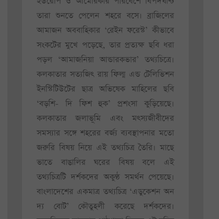
ইউরোপ ও আমেরিকার পরিবেশে বিপদঘণ্টি
তারা শুনতে পেলেন শহরে বসে। ব্রাজিলের
আমাজন অববাহিকার ‘রেইন ফরেস্ট’ কীভাবে
সংকটের মুখে পড়েছে, তার প্রত্যক্ষ ছবি ধরা
পড়ল ‘আমাজনিয়া আন্ডারকভার’ তথ্যচিত্রে।
কলকাতার সত্যজিৎ রায় ফিল্ম এন্ড টেলিভিশন
ইনস্টিটিউটের ছাত্র অভিষেক মাহিলের ছবি
‘বড়শি- দি ফিশ হুক’ প্রশংসা কুড়িয়েছে।
কলকাতার জলাভূমি এবং মৎস্যজীবীদের
সমস্যার সঙ্গে শহরের বর্জ্য ব্যবস্থাপনার মতো
জরুরি বিষয় নিয়ে এই তথ্যচিত্র তৈরি। মাছে
ভাতে বাঙালির ঘরের বিষয় বলে এই
তথ্যচিত্রটি দর্শকদের অকুণ্ঠ সমর্থন পেয়েছে।
বাংলাদেশের একমাত্র তথ্যচিত্র ‘এডুকেশন অন
দ্য বোট’ কৌতুহলী করেছে দর্শকদের।