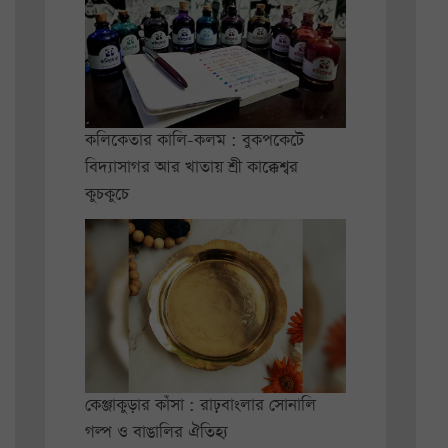
কলিকেতার কালি-কলম : বুকপকেটে
বিদ্যাসাগর আর খাতায় শ্রী কাক্কেশ্বর
কুচকুচে
কেঞ্জাকুড়ার কাঁসা : রাঢ়বাংলার সোনালি
গল্প ও বাঙালির ঐতিহ্য