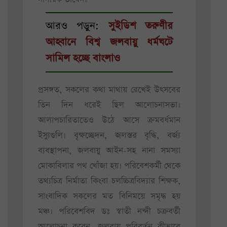
আরও পড়ুন:
সুইডিশ তরুণীর
আহ্বানে বিশ্ব জলবায়ু ধর্মঘটে
সামিল হচ্ছে বাংলাও
প্রসঙ্গত, সকলের কথা মাথায় রেখেই উৎসবের
তিন দিন ধরেই ছিল আলোচনাসভা।
আলাপচারিতাতেও উঠে আসে ক্রমবর্ধমান
ইস্যুগুলি। বৃক্ষচ্ছেদন, জলস্তর বৃদ্ধি, বর্জ্য
ব্যবস্থাপনা, জলবায়ু আইন-সহ নানা সমস্যা
মোকাবিলার পথ খোঁজা হয়। পরিবেশকর্মী থেকে
তথ্যচিত্র নির্মাতা কিংবা চলচ্চিত্রবিদ্যার শিক্ষক,
সাংবাদিক সকলের মত বিনিময়ে সমৃদ্ধ হয়
মঞ্চ। পরিবেশবিদ ডঃ স্বাতী নন্দী চক্রবর্তী
আলোচনা করেন, জলবায়ু পরিবর্তন কীভাবে