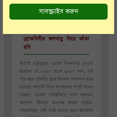
ড্যানিশ, সোয়াহিলি ভাষার সংলাপ ছুঁয়ে যায়
কলকাতাকে।
আরও পড়ুন:
রাষ্ট্রসংঘে জায়গা
করে নিল বিশ্বভারতীর ছাত্রী
স্রোতস্বিনীর জলবায়ু নিয়ে আঁকা
ছবি
আগেই রাষ্ট্রপুঞ্জের তরফে বিপদবার্তা দেওয়া
হয়েছিল যে ২০২৩ থেকে ২০২৭ সাল, এই
পাঁচ বছর পৃথিবীর বুকে উষ্ণতম সময়কাল হতে
চলেছে। আগামী দিনে তাপমাত্রার দাপট আরও
বাড়বে। এরকম পরিস্থিতিতে নগর সভ্যতার
আগ্রাসন কীভাবে চ্যালেঞ্জ করছে প্রকৃতি-
পরিবেশকে, সেই বার্তা মাথায় রেখে উৎসবের