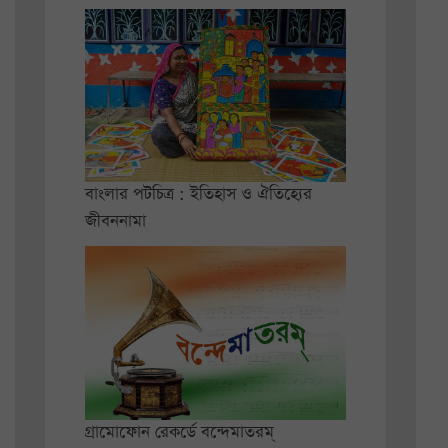
বাংলার পটচিত্র : ইতিহাস ও ঐতিহ্যের
জীবননামা
গ্রামোফোন রেকর্ডে বন্দেমাতরম্