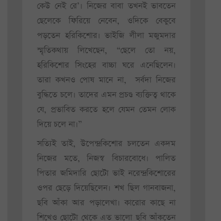
কেউ নেই রে’। নিজের বাবা তখনই ভাবতেন
ছেলেকে ফিরিয়ে নেবেন, ওদিকে বেকুবে
পড়তেন হরিকিশোর। ভাইজি লীলা মজুমদার
স্মৃতিকথায় লিখেছেন, “ছেলে তো নয়,
হরিকিশোর সিংহের বাচ্চা ঘরে এনেছিলেন।
তারা কখনও পোষ মানে না, সর্বদা নিজের
বুদ্ধিতে চলে। তাদের এমন প্রচণ্ড ব্যক্তিত্ব থাকে
যে, প্রভাবিত করতে হলে যেমন তেমন লোক
দিয়ে চলে না।”
সত্যিই তাই, উপেন্দ্রকিশোর চলতেন একদম
নিজের মতে, নিজস্ব বিচারবোধে। পালিত
পিতার জমিদারি ছোটো ভাই নরেন্দ্রকিশোরের
ওপর ছেড়ে দিয়েছিলেন। শখ ছিল গানবাজনা,
ছবি আঁকা আর পড়ালেখা। কারোর কাছে না
শিখেও ছোটো থেকে এত ভালো ছবি আঁকতেন