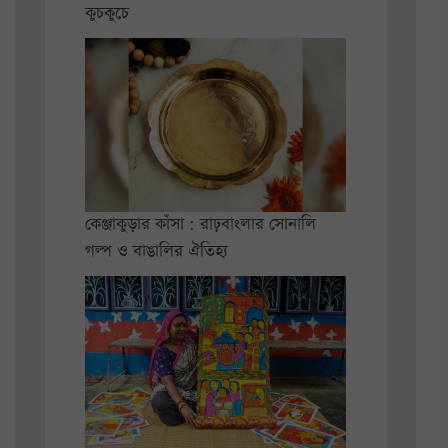
কুচকুচে
কেঞ্জাকুড়ার কাঁসা : রাঢ়বাংলার সোনালি
গল্প ও বাঙালির ঐতিহ্য