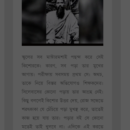
স্কুলের সব মাস্টারমশাই পছন্দ করে সেই
কিশোরকে। কারণ, সব পড়া তার মুখের
আগায়। পরীক্ষায় সবসময় প্রথম সে। অথচ,
তাকে নিয়ে বিস্তর অভিযোগও শিক্ষকদের।
সিলেবাসের কোনো পড়ায় তার আগ্রহ নেই।
কিছু বললেই কিশোর উত্তর দেয়, রোজ সন্ধেতে
শরৎকাকা যে চেঁচিয়ে পড়া মুখস্থ করে, তাতেই
কাজ হয়ে যায় তার। পড়ার বই সে কোনো
মতেই তাই খুলবে না। এদিকে এই করতে