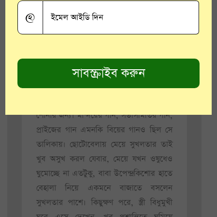
বাঁশি বাজানো এই উপেন্দ্রকিশোর নিজে যেমন
@
উচ্চাঙ্গ সংগীতের তালিম নিয়েছেন, তেমনি গান
শিখিয়েছেন বহু মানুষকে। কেউ তারা খাঁটি
বাঙালি, কেউ মার্কিনি কেউ আবার উত্তর পূর্ব
ভারতের ছাপোষা সাধারণ। সারাক্ষণ যত লোক
তাঁর কাছে আসত বিভিন্ন দরকারে তার অর্ধেক
আসত, গানবাজনার জন্য, গানের গল্প করা ও
শোনার জন্য। মন্দিরের গান, সভাসমিতির গান,
প্রাইজের গান এমনকি বিয়ের গানও ছিল সে
তালিকায়। ছোটোবেলায় মেয়ে সুখলতার তাই
খুব অসুখ করল যেবার, মেয়ে যখন ওষুধেও
ঘুমোচ্ছে না এতটুকু, বাবা উপেন্দ্রকিশোর হাতে
বেহালা নিয়ে একমনে বাজাতে বসলেন
সুখলতার পাশে। কিছুক্ষণ পরে, স্ত্রী বিধুমুখী