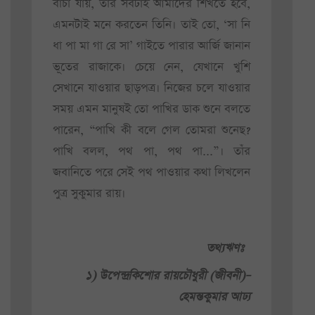
বাঁচা যায়, তার সবটাই আমাদের শিখতে হবে,
এমনটাই মনে করতেন তিনি। তাই তো, ‘সা নি
ধা পা মা গা রে সা’ গাইতে পারার আর্জি জানান
ভূতের রাজাকে। চেয়ে নেন, যেখানে খুশি
সেখানে যাওয়ার ছাড়পত্র। নিজের চলে যাওয়ার
সময় এমন মানুষই তো পাখির ডাক শুনে বলতে
পারেন, “পাখি কী বলে গেল তোমরা শুনেছ?
পাখি বলল, পথ পা, পথ পা...”। তাঁর
জবানিতে পরে সেই পথ পাওয়ার কথা লিখলেন
পুত্র সুকুমার রায়।
তথ্যঋণঃ
১) উপেন্দ্রকিশোর রায়চৌধুরী (জীবনী)–
হেমন্তকুমার আঢ্য