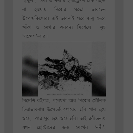
‘মুকুল’, ‘সখা ও সখী’র ইলাস্ট্রেশন ঠিক পছন্দ
না হওয়ায় নিজের মতো ভাবছেন
উপেন্দ্রকিশোর। এই ভাবনাই পরে জন্ম দেবে
আঁকা ও লেখার অনবদ্য মিশেলে সৃষ্ট
‘সন্দেশ’-এর ।
বিদেশি বইপত্র, গবেষণা আর নিজের মৌলিক
চিন্তাভাবনায় উপেন্দ্রকিশোরের ছবি গান হয়ে
ওঠে, আর সুর হয়ে ওঠে ছবি। তাই রবীন্দ্রনাথ
যখন ছোটোদের জন্য লেখেন ‘নদী’,