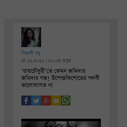
পিয়ালী বসু
মে ১১.২০২১ | ১০:০৯ দুপুর
‘রায়চৌধুরী’তে কেমন জমিদার
জমিদার গন্ধ! উপেন্দ্রকিশোরের পদবী
ভালোলাগত না