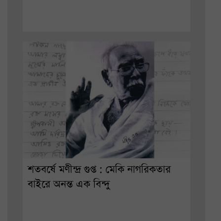
শতবর্ষে মণীন্দ্র গুপ্ত : মেকি নাগরিকতার
বাইরে অনন্ত এক বিন্দু