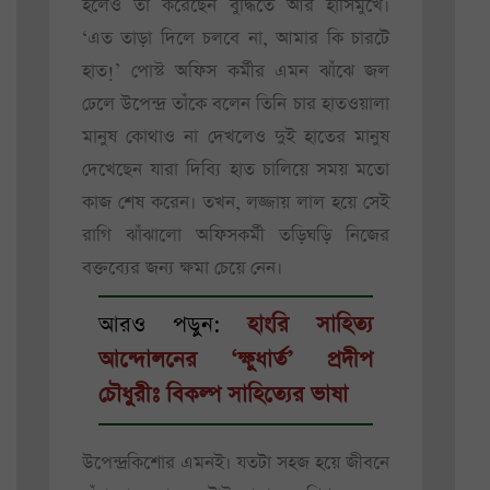
হলেও তা করেছেন বুদ্ধিতে আর হাসিমুখে।
‘এত তাড়া দিলে চলবে না, আমার কি চারটে
হাত!’ পোস্ট অফিস কর্মীর এমন ঝাঁঝে জল
ঢেলে উপেন্দ্র তাঁকে বলেন তিনি চার হাতওয়ালা
মানুষ কোথাও না দেখলেও দুই হাতের মানুষ
দেখেছেন যারা দিব্যি হাত চালিয়ে সময় মতো
কাজ শেষ করেন। তখন, লজ্জায় লাল হয়ে সেই
রাগি ঝাঁঝালো অফিসকর্মী তড়িঘড়ি নিজের
বক্তব্যের জন্য ক্ষমা চেয়ে নেন।
আরও পড়ুন:
হাংরি সাহিত্য
আন্দোলনের ‘ক্ষুধার্ত’ প্রদীপ
চৌধুরীঃ বিকল্প সাহিত্যের ভাষা
উপেন্দ্রকিশোর এমনই। যতটা সহজ হয়ে জীবনে