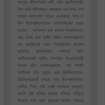
আমৃত্যু জীবনপথের সঙ্গী, তাঁর ছোটোবেলাটা
ছিল ভারি ঘটনাবহুল। জন্মসূত্রে এক বাবা, এক
মায়ের পাশাপাশি আরও একজোড়া বাবা-মা
ছিল উপেন্দ্রকিশোরের। ময়মনসিংহের মসুয়া
গ্রামের কালিনাথ রায় ওরফে শ্যামসুন্দরের
কাছ থেকে তার তৃতীয় সন্তান কামদারঞ্জনকে
খুব ছোটোতেই দত্তক নিয়েছিলেন অপুত্রক
জমিদার হরিকিশোর। সম্পর্কে তিনি
কালীনাথেরই জ্ঞাতি। সম্পত্তির উত্তরাধিকারী
করতে হবে কামদারঞ্জনকে, এই শর্তেই
কালীনাথ তাঁর পুত্রকে দেয় হরিকিশোরকে।
হরিকিশোরেরই দেওয়া নাম উপেন্দ্রকিশোর।
পালিত পিতা যেই একটু বকাঝকা করতেন,
অমনি দুই বাড়ির মাঝের গলিতে দাঁড়িয়ে
চিৎকার করে কান্না জুড়তেন কামদা ‘আমার