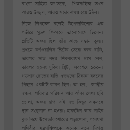
বাংলা সাহিত্য জগতকে, শিশুসাহিত্য তখন
আরও উজ্জ্বল, আরও সম্ভাবনাময় হয়ে উঠল।
নিজে লিখতেন বলেই উপেন্দ্রকিশোর এত
গভীরে মুদ্রণ শিল্পকে ভালোবেসে ছিলেন।
প্রতিটি অক্ষর ছিল তাঁর কাছে সন্তান তুল্য।
প্রথমে কর্ণওয়ালিস স্ট্রিটের তেরো নম্বর বাড়ি,
তারপর সাত নম্বর শিবনারায়ণ দাস লেন,
তারপর ২২নং সুকিয়া স্ট্রিট, সবশেষে ১০০নং
গড়পার রোডের বাড়ি এতগুলো ঠিকানা বদলের
পিছনে একটাই কারণ ছিল। তা হল, আত্মীয়
স্বজন, পরিবার পরিজন আর আঁকা লেখা ছবি
তোলা, অক্ষর ছাপা এই এত কিছুর একসঙ্গে
স্থান সংকুলান না হওয়া। হাফটোন আর লাইন
ব্লক নিয়ে উপেন্দ্রকিশোরের পড়াশোনা, গবেষণা
পৃথিবীর মুদ্রণশিল্পকে অনেক নতুন দিগন্ত