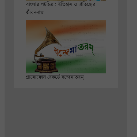
বাংলার পটচিত্র : ইতিহাস ও ঐতিহ্যের
জীবননামা
গ্রামোফোন রেকর্ডে বন্দেমাতরম্