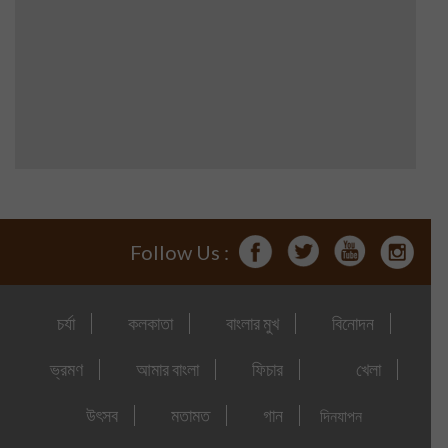
Follow Us :
চর্যা
কলকাতা
বাংলার মুখ
বিনোদন
ভ্রমণ
আমার বাংলা
ফিচার
খেলা
উৎসব
মতামত
গান
দিনযাপন