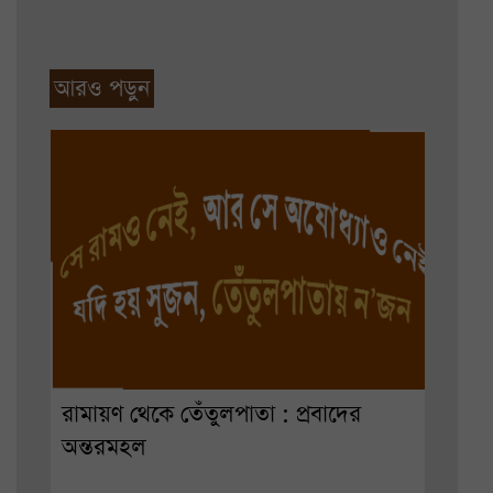
আরও পড়ুন
রামায়ণ থেকে তেঁতুলপাতা : প্রবাদের
অন্তরমহল