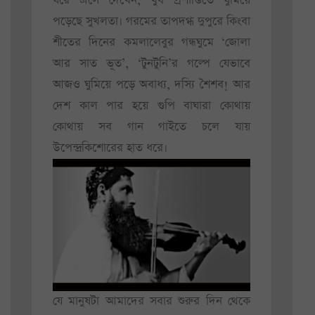
ঘরে এসে দেখেন, খুব প্রশান্তিতে ঘুমিয়ে
পড়েছে সুখলতা। গরমের তাপদগ্ধ দুপুরে কিংবা
শীতের দিনের কমলালেবুর গন্ধঘুমে ‘জোলা
আর সাত ভূত’, ‘টুনটুনি’র গল্পে যেভাবে
আজও ঘুমিয়ে পড়ে অবাধ্য, দস্যি শৈশব! আর
দেশ কাল পার হয়ে গুপি বাঘারা কোথায়
কোথায় সব গান গাইতে চলে যায়
উপেন্দ্রকিশোরের হাত ধরে।
যে মানুষটা আমাদের সবার শুরুর দিন থেকে