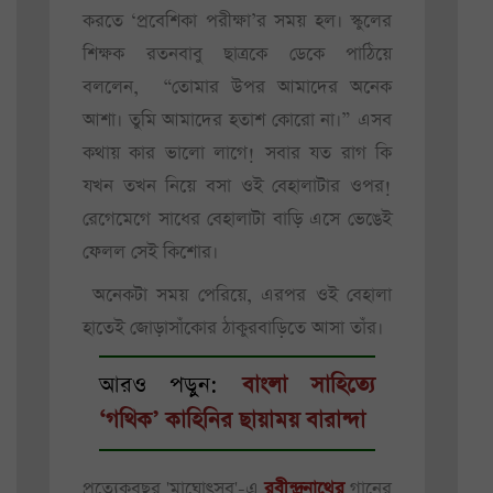
করতে ‘প্রবেশিকা পরীক্ষা’র সময় হল। স্কুলের
শিক্ষক রতনবাবু ছাত্রকে ডেকে পাঠিয়ে
বললেন, “তোমার উপর আমাদের অনেক
আশা। তুমি আমাদের হতাশ কোরো না।” এসব
কথায় কার ভালো লাগে! সবার যত রাগ কি
যখন তখন নিয়ে বসা ওই বেহালাটার ওপর!
রেগেমেগে সাধের বেহালাটা বাড়ি এসে ভেঙেই
ফেলল সেই কিশোর।
অনেকটা সময় পেরিয়ে, এরপর ওই বেহালা
হাতেই জোড়াসাঁকোর ঠাকুরবাড়িতে আসা তাঁর।
আরও পড়ুন:
বাংলা সাহিত্যে
‘গথিক’ কাহিনির ছায়াময় বারান্দা
প্রত্যেকবছর 'মাঘোৎসব'-এ
রবীন্দ্রনাথের
গানের