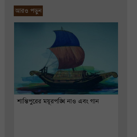
আরও পড়ুন
শান্তিপুরের ময়ূরপঙ্খি নাও এবং গান