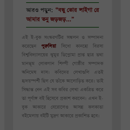
আরও পড়ুন:
“বন্ধু তোর লাইগা রে
আমার তনু জড়জড়...”
এই ই-বুক সংস্করণটির সঙ্কলন ও সম্পাদনা
করেছেন
পুরুলিয়া
সিধো কানহো বিরসা
বিশ্ববিদ্যালয়ের ঝুমুর ডিপ্লোমা প্রাপ্ত ছাত্র তথা
মানভূম লোকগান শিল্পী গোষ্ঠীর সম্পাদক
অনিমেষ দাস। কবিদের লেখাগুলি এতই
হৃদয়স্পর্শী ছিল যে তাঁকে আলোড়িত করে। তাই
সিদ্ধান্ত নেন এই সব কবির লেখা একত্রিত করে
তা পূর্ণাঙ্গ বই হিসেবে প্রকাশ করবেন। এখন ই-
বুক আকারে বেরোলেও আসন্ন কলকাতা
বইমেলায় বইটি মুদ্রণ আকারে প্রকাশিত হবে।