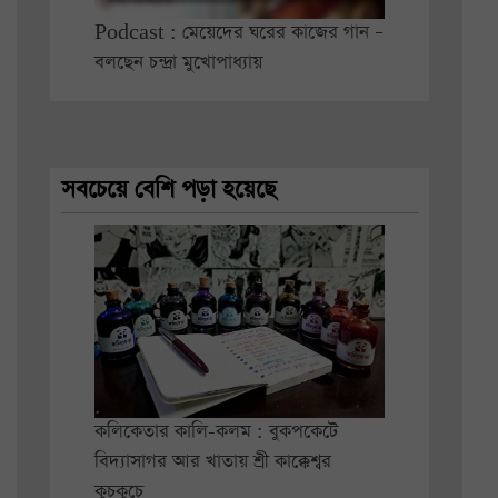
Podcast : মেয়েদের ঘরের কাজের গান –
বলছেন চন্দ্রা মুখোপাধ্যায়
সবচেয়ে বেশি পড়া হয়েছে
কলিকেতার কালি-কলম : বুকপকেটে
বিদ্যাসাগর আর খাতায় শ্রী কাক্কেশ্বর
কুচকুচে