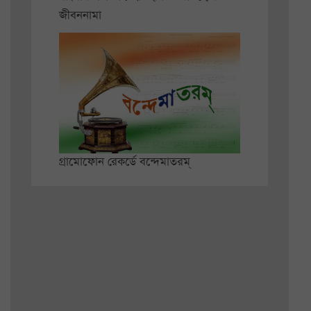
জীবননামা
গ্রামোফোন রেকর্ডে বন্দেমাতরম্