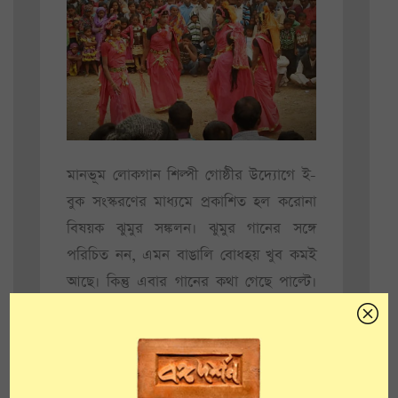
মানভূম লোকগান শিল্পী গোষ্ঠীর উদ্যোগে ই-
বুক সংস্করণের মাধ্যমে প্রকাশিত হল করোনা
বিষয়ক ঝুমুর সঙ্কলন। ঝুমুর গানের সঙ্গে
পরিচিত নন, এমন বাঙালি বোধহয় খুব কমই
আছে। কিন্তু এবার গানের কথা গেছে পাল্টে।
করোনার কারণে যাঁরা প্রয়াত হয়েছেন, এই বই
উৎসর্গ করা হয়েছে তাঁদের। বইয়ের মূল বিষয়,
সারাবিশ্বে
মহামারীর
প্রভাবে বহু প্রিয়জনের
মৃত্যুর করুণ কাহিনি এবং দীর্ঘ লকডাউনের