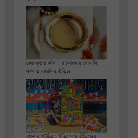
কেঞ্জাকুড়ার কাঁসা : রাঢ়বাংলার সোনালি
গল্প ও বাঙালির ঐতিহ্য
বাংলার পটচিত্র : ইতিহাস ও ঐতিহ্যের