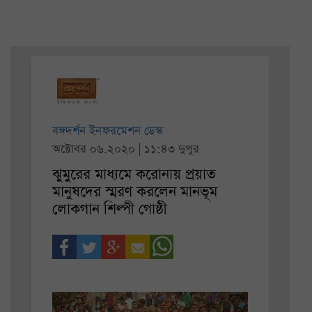
বঙ্গদর্শন ইনফরমেশন ডেস্ক
অক্টোবর ০৬.২০২০ | ১১:৪৩ দুপুর
ঝুমুরের মাধ্যমে করোনায় প্রয়াত
মানুষদের স্মরণ করলেন মানভূম
লোকগান শিল্পী গোষ্ঠী