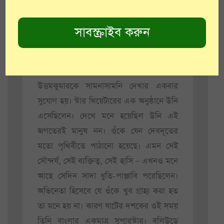
জায়গা তৈরি করে ফেললেন
উত্তমকুমার।
উত্তমকুমারকে সামনাসামনি দেখার একবার
সুযোগ হয়। স্টার থিয়েটারের এক অনুষ্ঠানে উনি
এসেছিলেন। দেখে মনে হয়েছিল উনি এই
জগতেরই মানুষ নন। ওঁকে যেন দেবদূতের
মতো পৃথিবীতে পাঠানো হয়েছে। এমন সেই
সৌন্দর্য, সেই ব্যক্তিত্ব, সেই হাসি – এখনও মনে
আছে সেদিন সাদা ধুতি-পাঞ্জাবি পরেছিলেন।
অভিনেতা হিসেবে যে ওঁকে খুব গ্রাহ্য করা হত
তা মনে হয় না। কারণ ষাটের দশকের ওই সময়
তিনি বাংলার একমাত্র সুপারস্টার। বলিউডে