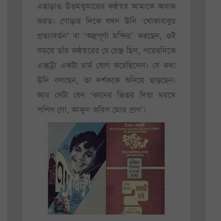
এছাড়াও উত্তমকুমারের কণ্ঠস্বর আমাকে অবাক
করত। গোড়ার দিকে যখন উনি ‘খোকাবাবুর
প্রত্যাবর্তন’ বা ‘অন্নপূর্ণা মন্দির’ করছেন, ওই
সময়ে তাঁর কণ্ঠস্বরের যে রেঞ্জ ছিল, পরেরদিকে
এক্সট্রা একটা চার্ম যোগ করেছিলেন। যে কথা
উনি বলছেন, তা দর্শককে শুনিয়ে ছাড়ছেন।
আর সেটা যেন ‘কানের ভিতর দিয়া মরমে
পশিল গো, আকুল করিল মোর প্রাণ’।