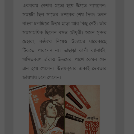
একরকম নেশার মতো হয়ে উঠতে লাগলেন।
সময়টা ছিল সাতের দশকের শেষ দিক। তখন
বাংলা চলচ্চিত্রে উত্তম ছাড়া আর কিছু নেই। তাঁর
সমসাময়িক ছিলেন বসন্ত চৌধুরী। অমন সুন্দর
চেহারা, কণ্ঠস্বর নিয়েও উত্তমের ধারেকাছে
টিকতে পারলেন না। তাছাড়া কালী ব্যানার্জী,
অসিতবরণ এঁরাও উত্তমের পাশে কেমন যেন
ম্লান হয়ে গেলেন। উত্তমকুমার একাই দেবতার
জায়গায় চলে গেলেন।