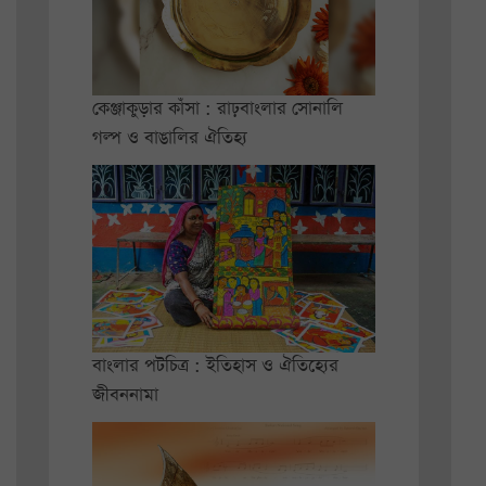
কেঞ্জাকুড়ার কাঁসা : রাঢ়বাংলার সোনালি
গল্প ও বাঙালির ঐতিহ্য
বাংলার পটচিত্র : ইতিহাস ও ঐতিহ্যের
জীবননামা