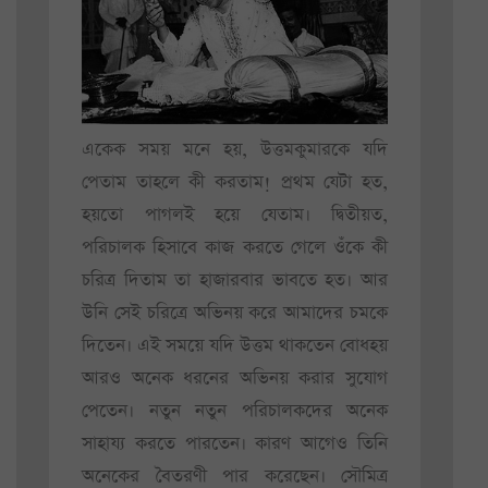
একেক সময় মনে হয়, উত্তমকুমারকে যদি
পেতাম তাহলে কী করতাম! প্রথম যেটা হত,
হয়তো পাগলই হয়ে যেতাম। দ্বিতীয়ত,
পরিচালক হিসাবে কাজ করতে গেলে ওঁকে কী
চরিত্র দিতাম তা হাজারবার ভাবতে হত। আর
উনি সেই চরিত্রে অভিনয় করে আমাদের চমকে
দিতেন। এই সময়ে যদি উত্তম থাকতেন বোধহয়
আরও অনেক ধরনের অভিনয় করার সুযোগ
পেতেন। নতুন নতুন পরিচালকদের অনেক
সাহায্য করতে পারতেন। কারণ আগেও তিনি
অনেকের বৈতরণী পার করেছেন। সৌমিত্র