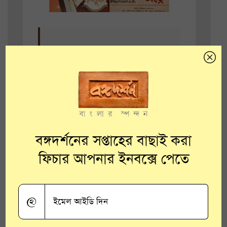
আমরা তখন জমিদার হিসাবে
জানতাম ছবি বিশ্বাসকে। কিন্তু
উত্তমকুমার ‘ঝিন্দের বন্দি’-তে
যখন জমিদার করলেন, কীভাবে
যেন একটা অন্য মাত্রা যোগ হল।
বঙ্গদর্শনের সপ্তাহের বাছাই করা
ফিচার আপনার ইনবক্সে পেতে
অর্থাৎ জমিদার মানেই তিনি দুষ্টু
প্রকৃতির, তাঁর বিরাট প্রতাপ – এর
@
বাইরে বেরিয়ে নিষ্ঠুরতার মধ্যেও
কোথাও একটা ভালোবাসার