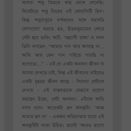
আমরা শম্ভু মিত্রকে কাছ থেকে দেখেছি।
থিয়েটারে শম্ভু মিত্রের এই কোয়ালিটি ছিল।
কিন্তু শম্ভুবাবুকে দর্শকদের সঙ্গে সরাসরি
যোগাযোগ করতে হত, উত্তমকুমারের ক্ষেত্রে
সেটা হবে ডাবিং আর্ট। ‘সন্ন্যাসী রাজা’-য় যখন
তিনি বলছেন, “আমার গান আর আসছে না...
আমি আর কেন গান গাইতে পারছি না
বলোতো...” – এই যে একটা অনবদ্য জীবন যা
আমরা দেখতে চাই, কিন্তু এই জীবনের বাইরেও
একটা বৃহত্তর জীবন আছে – সিনেমা সেটাকে
দেখায় – এই বাস্তবতাকে যেভাবে প্রয়োগ
করছেন উত্তম, সেটা অনবদ্য। এটাকে আমি
বলব ধ্যান। আরেকটা হল অসন্তুষ্টি। ‘আজ
আমার হল না’ – একজন অভিনেতার মধ্যে এই
অসন্তুষ্টিটা থাকা উচিত। তবেই ‘আরও ভালো