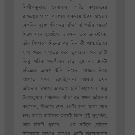
দিলীপকুমার, দেবানন্দ, শাম্মি কপুর-দের
রাজত্বের পাশে বাংলায় একমাত্র উত্তম-হাওয়া।
একদিন হঠাৎ ‘ঝিন্দের বন্দি’ বা ‘ধন্যি মেয়ে’
দেখে মনে হয়েছিল, একজন তাঁর ক্রাফটকে,
তাঁর শিল্পকে দিনের পর দিন কী আশ্চর্যভাবে
সূক্ষ্ম থেকে সূক্ষ্মতর করে তুলছেন। আর সেটা
কিন্তু সঠিক অনুশীলন ছাড়া হয় না। একটা
চরিত্রকে ক্রমশ উনি নিজের আয়ত্তে নিয়ে
আসতে সক্ষম হয়েছিলেন। আমরা তখন
জমিদার হিসাবে জানতাম ছবি বিশ্বাসকে। কিন্তু
উত্তমকুমার ‘ঝিন্দের বন্দি’-তে যখন জমিদার
করলেন, কীভাবে যেন একটা অন্য মাত্রা যোগ
হল। অর্থাৎ জমিদার মানেই তিনি দুষ্টু প্রকৃতির,
তাঁর বিরাট প্রতাপ – এর বাইরে বেরিয়ে
নিষ্ঠুরতার মধ্যেও কোথাও একটা ভালোবাসার