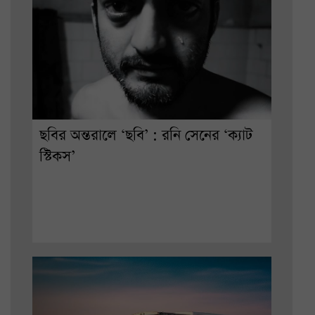
ছবির অন্তরালে ‘ছবি’ : রনি সেনের ‘ক্যাট
স্টিকস’