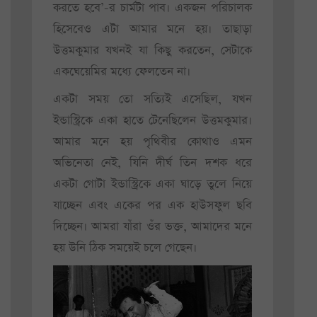
করতে হবে’-র চার্মটা পাব। একজন পরিচালক
হিসেবেও এটা আমার মনে হয়। তাছাড়া
উত্তমকুমার যখনই যা কিছু করতেন, সেটাকে
একঘেয়েমির মধ্যে ফেলতেন না।
একটা সময় তো সত্যিই এসেছিল, যখন
ইন্ডাস্ট্রিকে একা হাতে টেনেছিলেন উত্তমকুমার।
আমার মনে হয় পৃথিবীর কোথাও এমন
অভিনেতা নেই, যিনি দীর্ঘ তিন দশক ধরে
একটা গোটা ইন্ডাস্ট্রিকে একা ঘাড়ে তুলে নিয়ে
যাচ্ছেন এবং একের পর এক হাউসফুল ছবি
দিচ্ছেন। আমরা যাঁরা ওঁর ভক্ত, আমাদের মনে
হয় উনি ঠিক সময়েই চলে গেছেন।