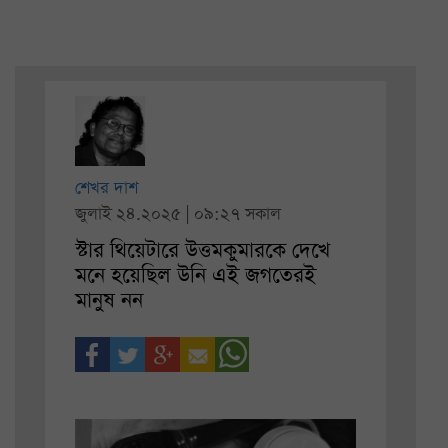
শেখর দাশ
জুলাই ২৪.২০২৫ | ০৯:২৭ সকাল
স্টার থিয়েটারে উত্তমকুমারকে দেখে
মনে হয়েছিল উনি এই জগতেরই
মানুষ নন