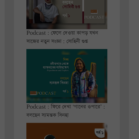
Podcast : ফেলে দেওয়া কাপড় যখন
সাজের নতুন সংজ্ঞা : সোহিনী গুপ্ত
Podcast : ফিরে দেখা ‘গানের ওপারে’ :
বলছেন স্যমন্তক সিনহা