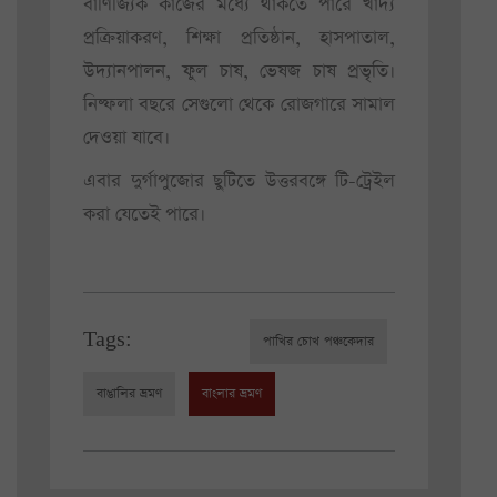
বাণিজ্যিক কাজের মধ্যে থাকতে পারে খাদ্য
প্রক্রিয়াকরণ, শিক্ষা প্রতিষ্ঠান, হাসপাতাল,
উদ্যানপালন, ফুল চাষ, ভেষজ চাষ প্রভৃতি।
নিষ্ফলা বছরে সেগুলো থেকে রোজগারে সামাল
দেওয়া যাবে।
এবার দুর্গাপুজোর ছুটিতে উত্তরবঙ্গে টি-ট্রেইল
করা যেতেই পারে।
Tags:
পাখির চোখ পঞ্চকেদার
বাঙালির ভ্রমণ
বাংলার ভ্রমণ