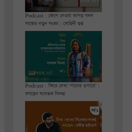
Podcast : ফেলে দেওয়া কাপড় যখন
সাজের নতুন সংজ্ঞা : সোহিনী গুপ্ত
Podcast : ফিরে দেখা ‘গানের ওপারে’ :
বলছেন স্যমন্তক সিনহা