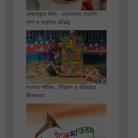
কেঞ্জাকুড়ার কাঁসা : রাঢ়বাংলার সোনালি
গল্প ও বাঙালির ঐতিহ্য
বাংলার পটচিত্র : ইতিহাস ও ঐতিহ্যের
জীবননামা