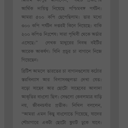
জিএম কাপুর জানালেন, “বইটি প্রকাশের
আর্থিক দায়িত্ব নিয়েছে পশ্চিমবঙ্গ পর্যটন।
আমরা ৫০০ কপি ছেপেছিলাম। তার মধ্যে
৩০০ কপি পর্যটন দপ্তরই কিনে নিয়েছে। বাকি
২০০ কপিও নিঃশেষ। সারা পৃথিবী থেকে অর্ডার
এসেছে।” লেখক মাথুরের নিবন্ধ বইটির
আরেক আকর্ষণ। যিনি প্রচুর চা বাগানে নিজে
গিয়েছেন।
ব্রিটিশ আমলে ভারতের চা বাগানগুলোয় কঠোর
স্তরবিন্যাস আর বিলাসবহুলতা দেখা যেত।
বড়ো সাহেব আর ছোটো সাহেবের আলাদা
আকৃতির বাংলো ছিল। সেগুলো কেবলমাত্র বাড়ি
নয়, জীবনচর্যার প্রতীক। নিখিল বললেন,
“আমরা এমন কিছু বাংলোতে গিয়েছে, যাদের
শৌচাগারে একটা ছোটো ফ্ল্যাট ঢুকে যাবে।