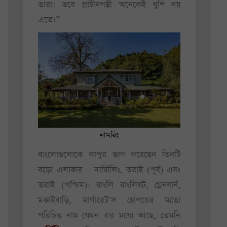
তারা। তবে প্রাচীনপন্থী অনেকেই খুশি নয়
এতে।”
নামরিং
বাংলোগুলোকে কাপুর ভাগ করেছেন তিনটি
বড়ো এলাকায় – দার্জিলিং, তরাই (পূর্ব) এবং
তরাই (পশ্চিম)। রাংলি রাংলিয়ট, গ্লেনবার্ন,
মকাইবাড়ি, মার্গারেট’স হোপয়ের মতো
পরিচিত নাম যেমন এর মধ্যে আছে, তেমনি