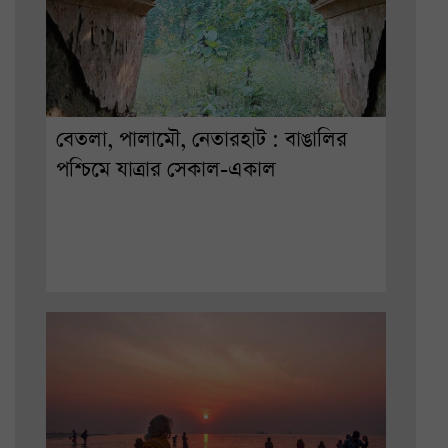
বেতলা, পালামৌ, নেতারহাট : বাঙালির
পশ্চিমে যাত্রার সেকাল-একাল