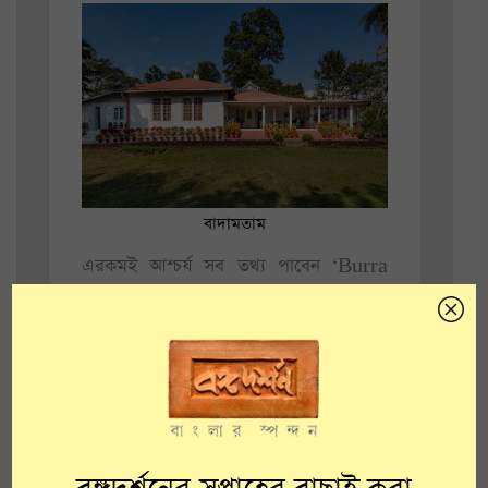
বাদামতাম
এরকমই আশ্চর্য সব তথ্য পাবেন ‘Burra
Bunglows of North Bengal:
Glimpses of Built Heritage and
Lifestyle of Tea Estate in North
Bengal’ বইতে। পশ্চিমবঙ্গ সরকারের
পর্যটন
দপ্তরের
সহায়তায় বইটি প্রকাশ করেছে
Indian National Trust for Art