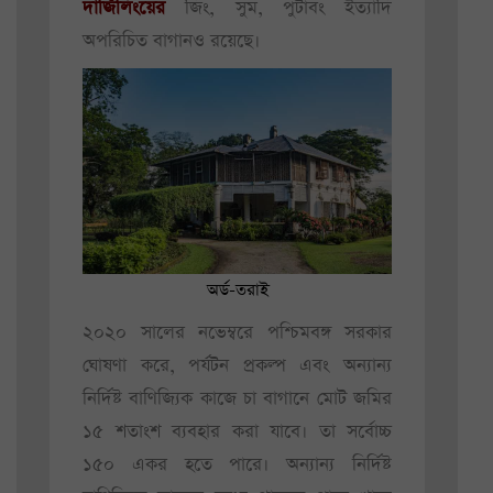
দার্জিলিংয়ের
জিং, সুম, পুটাবং ইত্যাদি
অপরিচিত বাগানও রয়েছে।
অর্ড-তরাই
২০২০ সালের নভেম্বরে পশ্চিমবঙ্গ সরকার
ঘোষণা করে, পর্যটন প্রকল্প এবং অন্যান্য
নির্দিষ্ট বাণিজ্যিক কাজে চা বাগানে মোট জমির
১৫ শতাংশ ব্যবহার করা যাবে। তা সর্বোচ্চ
১৫০ একর হতে পারে। অন্যান্য নির্দিষ্ট