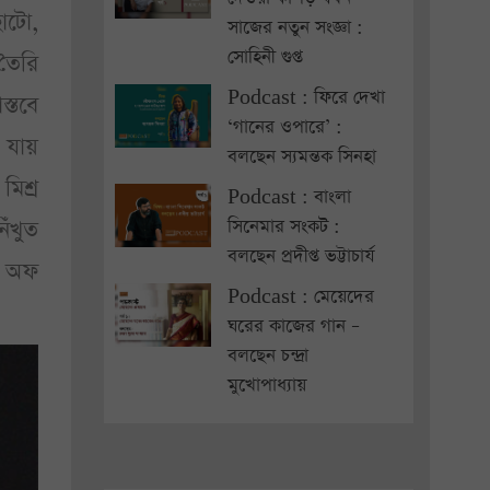
োটো,
সাজের নতুন সংজ্ঞা :
সোহিনী গুপ্ত
তৈরি
Podcast : ফিরে দেখা
্তবে
‘গানের ওপারে’ :
 যায়
বলছেন স্যমন্তক সিনহা
মিশ্র
Podcast : বাংলা
ঁখুত
সিনেমার সংকট :
বলছেন প্রদীপ্ত ভট্টাচার্য
ুক অফ
Podcast : মেয়েদের
ঘরের কাজের গান –
বলছেন চন্দ্রা
মুখোপাধ্যায়