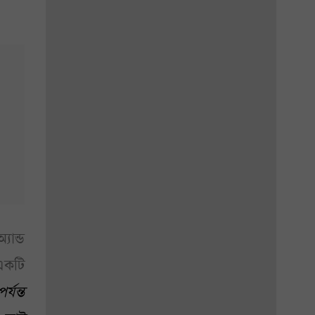
ান্ড
একটি
্যন্ত