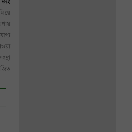
। তাই
লিয়ে
ায়গায়
যোগ্য
াওয়া
ংস্থা
য়োজিত