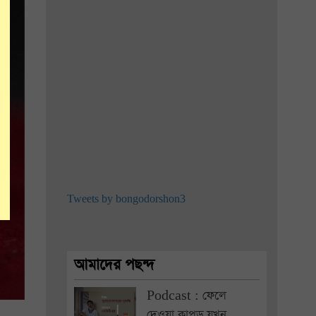
Tweets by bongodorshon3
আমাদের পছন্দ
Podcast : ফেলে
দেওয়া কাপড় যখন