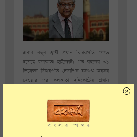
এবার নতুন স্থায়ী প্রধান বিচারপতি পেতে
চলেছে কলকাতা হাইকোর্ট। গত বছরের ৩১
ডিসেম্বর বিচারপতি দেবাশিস করগুপ্ত অবসর
নেওয়ার পর কলকাতা হাইকোর্টের প্রধান
বিচারপতির পদটি শূন্য হয়। তখন থেকে অস্থায়ী
প্রধান বিচারপতির দায়িত্ব সামলাচ্ছেন
বিচারপতি বিশ্বনাথ সমাদ্দার। নতুন প্রধান
বিচারপতি হচ্ছেন থোট্টাথিল বি নায়ার
রাধাকৃষ্ণণ।