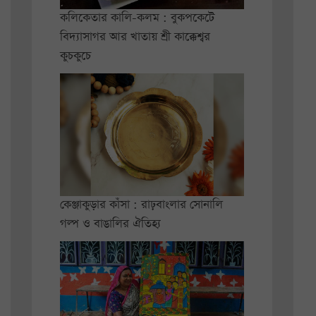
কলিকেতার কালি-কলম : বুকপকেটে
বিদ্যাসাগর আর খাতায় শ্রী কাক্কেশ্বর
কুচকুচে
কেঞ্জাকুড়ার কাঁসা : রাঢ়বাংলার সোনালি
গল্প ও বাঙালির ঐতিহ্য