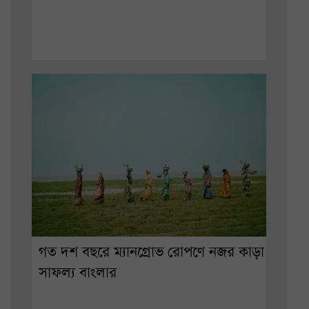
গত দশ বছরে ম্যানগ্রোভ রোপণে নজর কাড়া
সাফল্য বাংলার