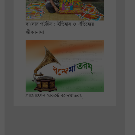
বাংলার পটচিত্র : ইতিহাস ও ঐতিহ্যের
জীবননামা
গ্রামোফোন রেকর্ডে বন্দেমাতরম্