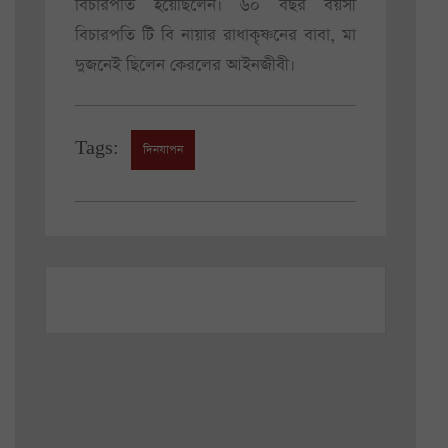
বিচারপতি হয়েছিলেন। ৬০ বছর বয়সী
বিচারপতি টি বি নায়ার রাধাকৃষ্ণনের বাবা, মা
দুজনেই ছিলেন কেরলের আইনজীবী।
Tags:
দিনযাপন