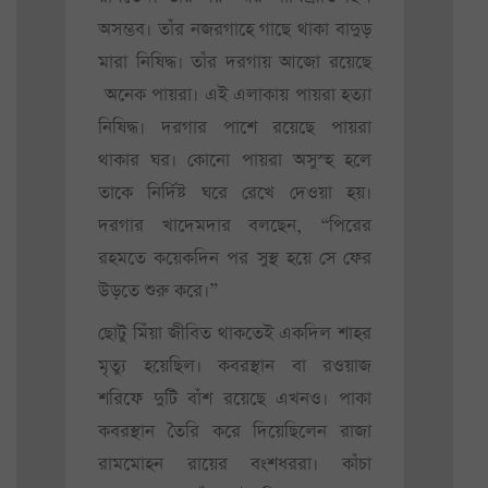
অসম্ভব। তাঁর নজরগাহে গাছে থাকা বাদুড়
মারা নিষিদ্ধ। তাঁর দরগায় আজো রয়েছে
অনেক পায়রা। এই এলাকায় পায়রা হত্যা
নিষিদ্ধ। দরগার পাশে রয়েছে পায়রা
থাকার ঘর। কোনো পায়রা অসুস্হ হলে
তাকে নির্দিষ্ট ঘরে রেখে দেওয়া হয়।
দরগার খাদেমদার বলছেন, “পিরের
রহমতে কয়েকদিন পর সুস্থ হয়ে সে ফের
উড়তে শুরু করে।”
ছোটু মিঁয়া জীবিত থাকতেই একদিল শাহর
মৃত্যু হয়েছিল। কবরস্থান বা রওয়াজ
শরিফে দুটি বাঁশ রয়েছে এখনও। পাকা
কবরস্থান তৈরি করে দিয়েছিলেন রাজা
রামমোহন রায়ের বংশধররা। কাঁচা