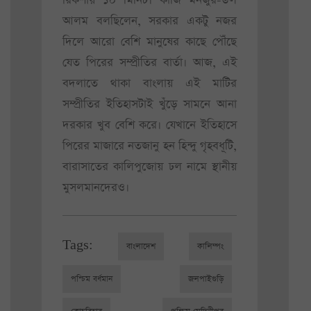
রিকশায় ১০ মিনিট। কাজি মনজুর-উল
আলম বলছিলেন, সরকার একটু নজর
দিলে আরো বেশি মানুষের কাছে পৌঁছে
যেত পিরের সম্প্রীতির বার্তা। আজ, এই
বদলাতে থাকা বাংলায় এই মাটির
সম্প্রীতির ইতিহাসটাই খুঁড়ে সামনে আনা
দরকার খুব বেশি করে। যেখানে ইতিহাসে
পিরের মাজারে নতজানু হন হিন্দু গৃহবধূটি,
বারাসাতের কালিপুজোয় ঢল নামে স্থানীয়
মুসলমানদেরও।
Tags:
বাংলাদেশ
কালিম্পং
পশ্চিম বর্ধমান
জলপাইগুড়ি