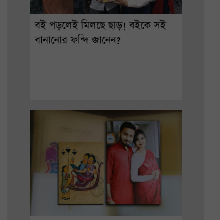
বই পড়লেই মিলছে ছাড়! বইকে সই
বানানোর ফন্দি জানেন?