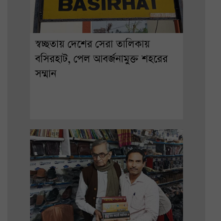
স্বচ্ছতায় দেশের সেরা তালিকায়
বসিরহাট, পেল আবর্জনামুক্ত শহরের
সম্মান