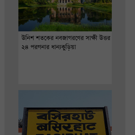
উনিশ শতকের নবজাগরণের সাক্ষী উত্তর
২৪ পরগনার ধান্যকুড়িয়া