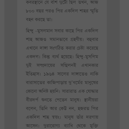
কবরস্থানে যে বাঁশ দুটো ছিল তখন, আজ
৮০০ বছর পরও পির একদিল শাহর স্মৃতি
বহন করছে তা।
হিন্দু -মুসলমান সবার কাছে পির একদিল
শাহ আজও সমানভাবে গ্রহণীয়। বহুবার
এখানে দাঙ্গা সংগঠিত করার চেষ্টা করেছে
একদল। কিন্তু ব্যর্থ হয়েছে। হিন্দু-মুসলিম
দুই সম্প্রদায়ের সম্মিলনই এখানকার
ইতিহাস। ১৯৬৪ সালের দাঙ্গাতেও নাকি
বারাসাতের কাজিপাড়ায় দু’ধর্মের মানুষের
কোনো অনিষ্ট হয়নি। সারারাত এক যোদ্ধার
বীরদর্প শুনতে পেতেন মানুষ। স্থানীয়রা
বলেন, তিনি আর কেউ নন, হজরত পির
একদিল শাহ স্বয়ং। মানুষ তাঁর দরগায়
আসেন। দুরারোগ্য ব্যাধি থেকে মুক্তি