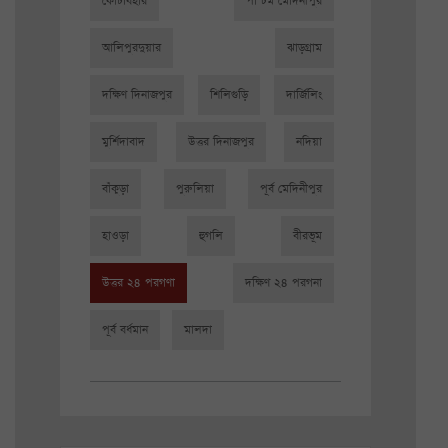
কোচবিহার
পশ্চিম মেদিনীপুর
আলিপুরদুয়ার
ঝাড়গ্রাম
দক্ষিণ দিনাজপুর
শিলিগুড়ি
দার্জিলিং
মুর্শিদাবাদ
উত্তর দিনাজপুর
নদিয়া
বাঁকুড়া
পুরুলিয়া
পূর্ব মেদিনীপুর
হাওড়া
হুগলি
বীরভূম
উত্তর ২৪ পরগণা
দক্ষিণ ২৪ পরগনা
পূর্ব বর্ধমান
মালদা