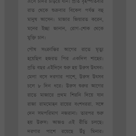
এসে চাদর চড়িয়ে যান। প্রতি বৃহস্পতিবার
রাত থেকে শুক্রবার বিকেল পর্যন্ত বহু
মানুষ আসেন। মাজার জিয়ারত করেন,
মনের ইচ্ছা জানান, রোগ-শোক থেকে
মুক্তি চান।
পৌষ সংক্রান্তির আগের রাতে মৃত্যু
হয়েছিল হজরত পির একদিল শাহের।
প্রতি বছর এইদিনে শুরু হয় উরুস উৎসব।
মেলা বসে দরগার পাশে, উরুস উৎসব
চলে ৮ দিন ধরে। উরুস শুরুর আগের
রাতে মাজারে প্রথম শিরনি দিয়ে যান
রাজা রামমোহন রায়ের বংশধররা. সঙ্গে
দেন সমপরিমাণ নজরানা। তারপর শুরু
হয় উরুস। আজও এই রীতি চলছে।
দরগার পাশে রয়েছে উঁচু মিনার।