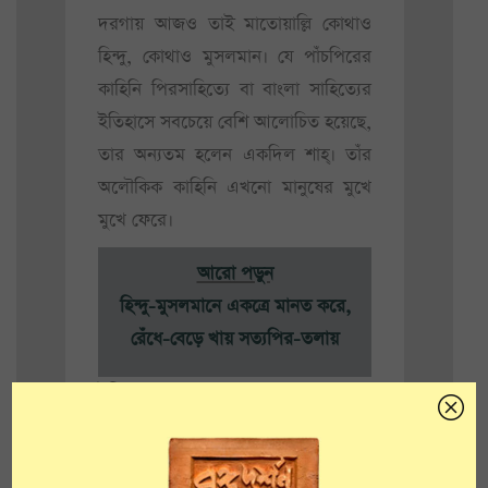
দরগায় আজও তাই মাতোয়াল্লি কোথাও
হিন্দু, কোথাও মুসলমান। যে পাঁচপিরের
কাহিনি পিরসাহিত্যে বা বাংলা সাহিত্যের
ইতিহাসে সবচেয়ে বেশি আলোচিত হয়েছে,
তার অন্যতম হলেন একদিল শাহ্। তাঁর
অলৌকিক কাহিনি এখনো মানুষের মুখে
মুখে ফেরে।
আরো পড়ুন
হিন্দু-মুসলমানে একত্রে মানত করে,
রেঁধে-বেড়ে খায় সত্যপির-তলায়
ইতিহাস বলছে, প্রায় ৮০০ বছর আগে
বাগদাদ থেকে বারাসাতের কাজিপাড়ায়
এসে আস্তানা তৈরি করেছিলেন তিনি।