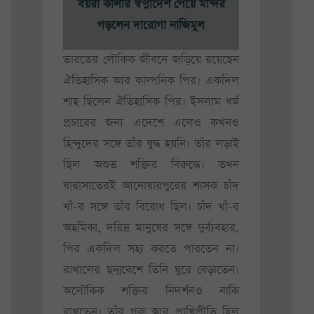
বয়রা কালীর স্বপ্নাদেশ পেয়ে মন্দির
গড়লেন দারোগা নাজিমুল
ভারতের লৌকিক জীবনে জড়িয়ে রয়েছেন
ঐতিহাসিক আর কাল্পনিক পির। একদিল
শাহ ছিলেন ঐতিহাসিক পির। ইসলাম ধর্ম
প্রচারের জন্য এদেশে এলেও কখনও
হিন্দুদের সঙ্গে তাঁর যুদ্ধ হয়নি। তাঁর লড়াই
ছিল অশুভ শক্তির বিরুদ্ধে। তখন
বারাসাতেরই আনোয়ারপুরের শাসক চাঁদ
খাঁ-র সঙ্গে তাঁর বিরোধ ছিল। চাঁদ খাঁ-র
অহমিকা, দরিদ্র মানুষের সঙ্গে দুর্ব্যবহার,
পির একদিল সহ্য করতে পারতেন না।
রাখালের ছদ্মবেশে তিনি ঘুরে বেড়াতেন।
অলৌকিক শক্তির নিদর্শনও নাকি
রাখতেন। তাঁর গরু আর পাখিপ্রীতি ছিল