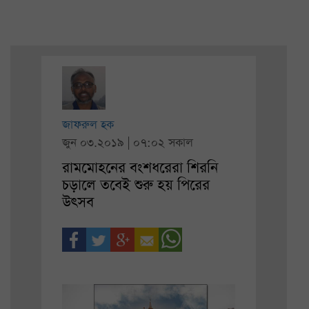
জাফরুল হক
জুন ০৩.২০১৯ | ০৭:০২ সকাল
রামমোহনের বংশধরেরা শিরনি
চড়ালে তবেই শুরু হয় পিরের
উৎসব