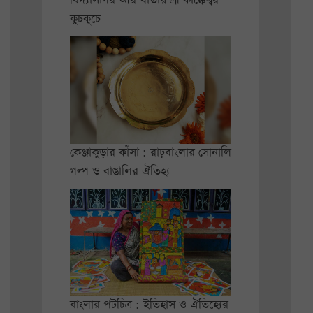
বিদ্যাসাগর আর খাতায় শ্রী কাক্কেশ্বর
কুচকুচে
কেঞ্জাকুড়ার কাঁসা : রাঢ়বাংলার সোনালি
গল্প ও বাঙালির ঐতিহ্য
বাংলার পটচিত্র : ইতিহাস ও ঐতিহ্যের