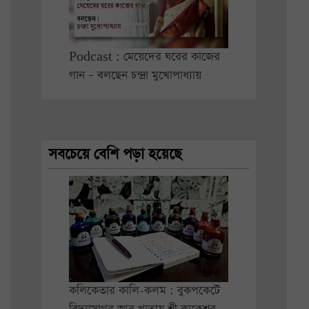
Podcast : মেয়েদের ঘরের কাজের
গান – বলছেন চন্দ্রা মুখোপাধ্যায়
সবচেয়ে বেশি পড়া হয়েছে
কলিকেতার কালি-কলম : বুকপকেটে