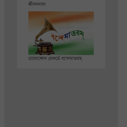
জীবননামা
গ্রামোফোন রেকর্ডে বন্দেমাতরম্