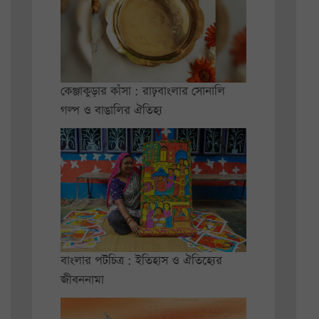
কেঞ্জাকুড়ার কাঁসা : রাঢ়বাংলার সোনালি
গল্প ও বাঙালির ঐতিহ্য
বাংলার পটচিত্র : ইতিহাস ও ঐতিহ্যের
জীবননামা