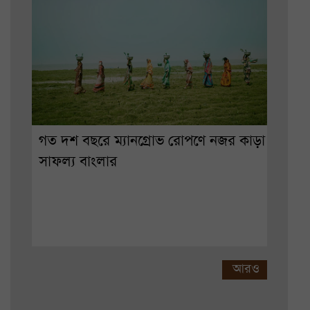
গত দশ বছরে ম্যানগ্রোভ রোপণে নজর কাড়া
সাফল্য বাংলার
আরও