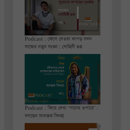
Podcast : ফেলে দেওয়া কাপড় যখন
সাজের নতুন সংজ্ঞা : সোহিনী গুপ্ত
Podcast : ফিরে দেখা ‘গানের ওপারে’ :
বলছেন স্যমন্তক সিনহা