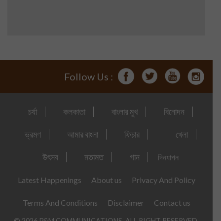
Follow Us :
চর্যা
কলকাতা
বাংলার মুখ
বিনোদন
ভ্রমণ
আমার বাংলা
ফিচার
খেলা
উৎসব
মতামত
গান
দিনযাপন
Latest Happenings
About us
Privacy And Policy
Terms And Conditions
Disclaimer
Contact us
© 2026 P&M COMMUNICATIONS. ALL RIGHT RESERVED.