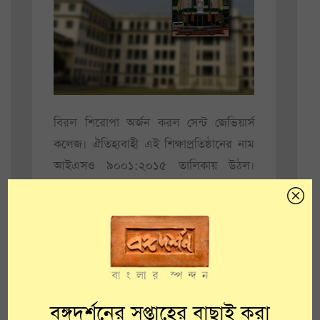
বিরল শিরোপা অর্জন করল সেন্ট জেভিয়ার্স
কলেজ। ঐতিহ্যবাহী এই শিক্ষাপ্রতিষ্ঠানের নাম
আইএসও ৯০০১:২০১৫ তালিকায় উঠল।
চলতি মাসের ৩ তারিখ থেকে ২০২২ সাল
পর্যন্ত কলেজটির এই স্বীকৃতি বৈধ থাকবে।
যে কোনো শিক্ষাপ্রতিষ্ঠানের ক্ষেত্রেই এই স্বীকৃতি
অত্যন্ত সম্মানের বলে বিবেচিত হয়। সেই
কারণেই আইএসও তালিকায় নাম তোলার জন্য
আবেদন জানিয়েছিল সেন্ট জেভিয়ার্স কলেজ
বঙ্গদর্শনের সপ্তাহের বাছাই করা