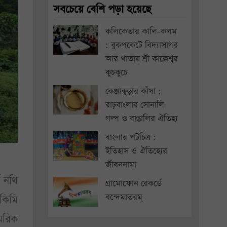
সবচেয়ে বেশি পড়া হয়েছে
কলিকেতার কালি-কলম
: বুকপকেটে বিদ্যাসাগর
আর খাতায় শ্রী কাক্কেশ্বর
কুচকুচে
কেঞ্জাকুড়ার কাঁসা :
রাঢ়বাংলার সোনালি
গল্প ও বাঙালির ঐতিহ্য
বাংলার পটচিত্র :
ইতিহাস ও ঐতিহ্যের
জীবননামা
ণ নথি
গ্রামোফোন রেকর্ডে
বন্দেমাতরম্
কিমি
ামরিক