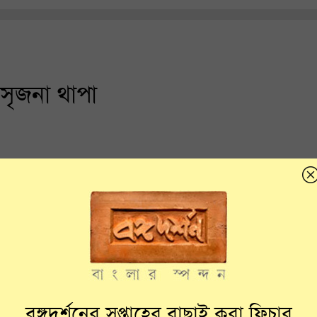
 সৃজনা থাপা
বঙ্গদর্শনের সপ্তাহের বাছাই করা ফিচার