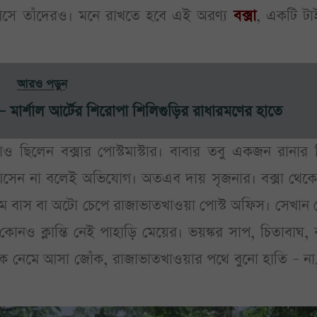
 আসে তাঁদেরও। মনে রাখতে হবে এই অরণ্য
বক্সা
, একটি টা
আরও পড়ুন
 মার্শাল আর্টের শিরোপা শিলিগুড়ির রাধারমণের হাতে
ও ছিলেন বক্সার পোস্টমাস্টার। বাবার তবু একজন রানার 
েন না বলেই অভিযোগ। অতএব দায় সৃজনার। বক্সা থেকে 
েমে বাস বা অটো চেপে রাজাভাতখাওয়া পোস্ট অফিস। সেখান 
নও ক্লান্তি নেই পাহাড়ি মেয়ের। ভয়ঙ্কর সাপ, চিতাবাঘ, ব
ে নেমে আসা জোঁক, রাজাভাতখাওয়ার পথে বুনো হাতি – না