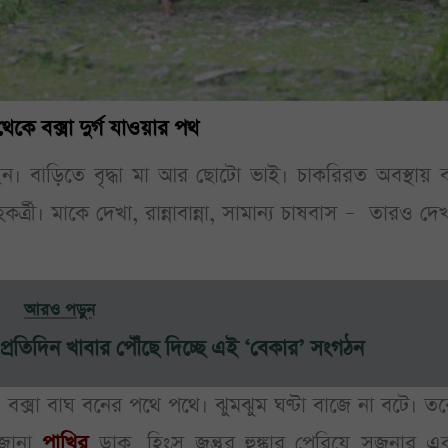
 থেকে বক্সা দুর্গ যাওয়ার পথ
াইন। বাড়িতে বৃদ্ধা মা আর ছোটো ভাই। চাকরিরত অবস্থায় 
্ত্রী। মাকে দেখা, রান্নাবান্না, সামান্য চাষবাস – তারও দ
আরও পড়ুন
াছে প্রতিদিন খাবার পৌঁছে দিচ্ছে এই ‘বেকার’ সংগঠন
। বক্সা বাঘ বনের পথে পথে। ঝুমঝুম ঘণ্টা বাজে না বটে। ত
 জানা
পাখির
ডাক, হিংস্র জন্তুর হুঙ্কার পেরিয়ে সৃজনার 