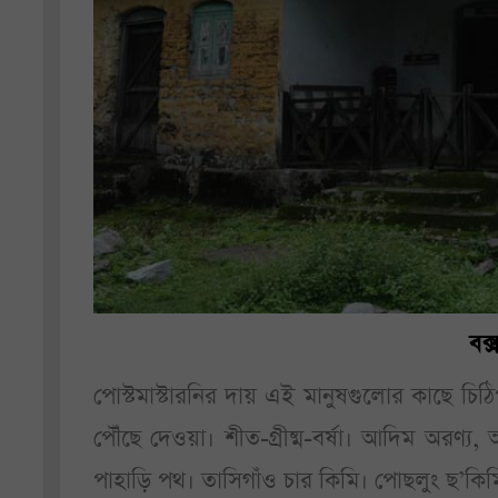
বক্
পোস্টমাস্টারনির দায় এই মানুষগুলোর কাছে চিঠি
পৌঁছে দেওয়া। শীত-গ্রীষ্ম-বর্ষা। আদিম অরণ্
পাহাড়ি পথ। তাসিগাঁও চার কিমি। পোছলুং ছ’কিমি