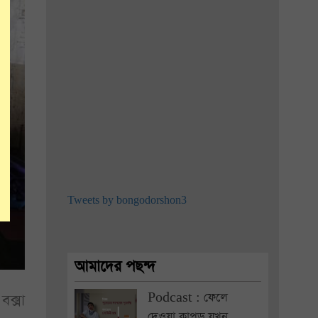
Tweets by bongodorshon3
আমাদের পছন্দ
Podcast : ফেলে
বক্সা
দেওয়া কাপড় যখন