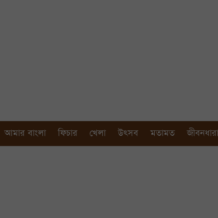
আমার বাংলা
ফিচার
খেলা
উৎসব
মতামত
জীবনধার