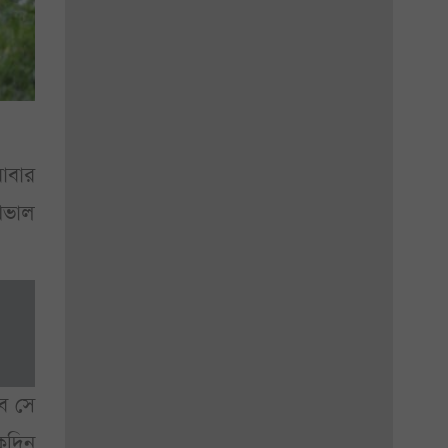
বাবার
েখভাল
বে সে
একদিন