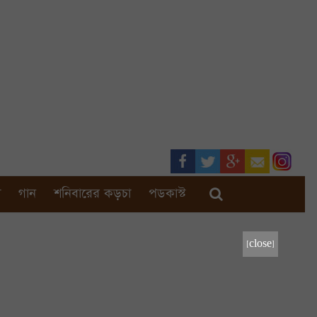
া
গান
শনিবারের কড়চা
পডকাস্ট
[close]