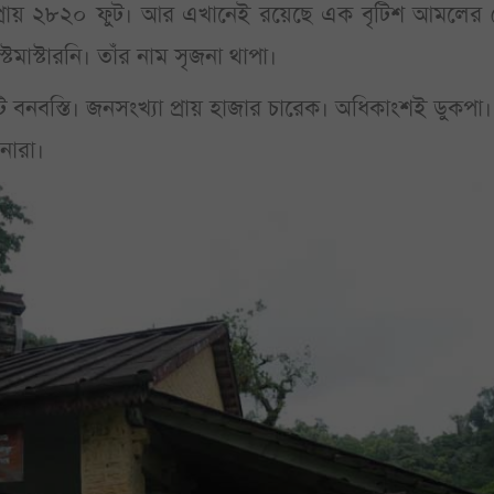
্থান প্রায় ২৮২০ ফুট। আর এখানেই রয়েছে এক বৃটিশ আমলের 
মাস্টারনি। তাঁর নাম সৃজনা থাপা।
নবস্তি। জনসংখ্যা প্রায় হাজার চারেক। অধিকাংশই ডুকপা।
নারা।