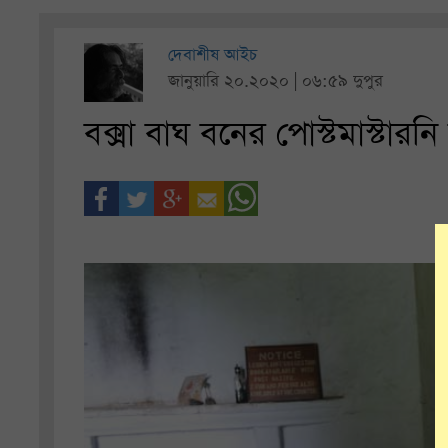
দেবাশীষ আইচ
জানুয়ারি ২০.২০২০ | ০৬:৫৯ দুপুর
বক্সা বাঘ বনের পোস্টমাস্টারনি