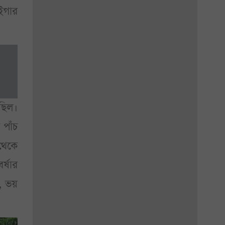
ইগার
ছিল।
পাঁচ
থেকে
র্ষার
, ভয়