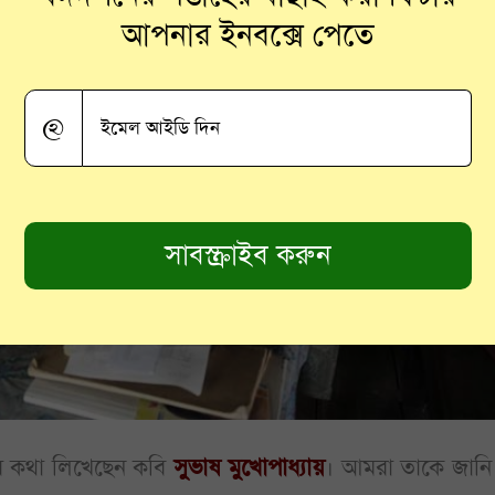
আপনার ইনবক্সে পেতে
@
র কথা লিখেছেন কবি
সুভাষ মুখোপাধ্যায়
। আমরা তাকে জানি 