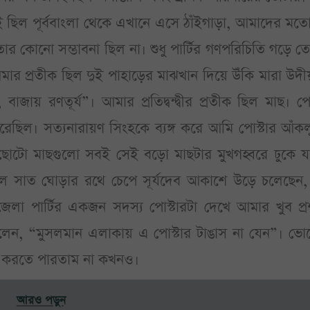
ছিল পূর্ববাংলা থেকে এখানে এসে ঠাঁইগাড়া, আমাদের মতো 
র কোনো সম্ভাবনা ছিল না। শুধু পার্টির গণপরিচিতি গড়ে 
মার প্রতীক ছিল দুই পাহাড়ের মাঝখান দিয়ে উঁকি মারা উদ
 বাজায় রণতূর্য”। আমার প্রতিদ্বন্দ্বীর প্রতীক ছিল মাছ। পো
ছিল। সত্যনারায়ণ সিংহকে ব্যঙ্গ করে আমি পোস্টার আঁকল
টো মাছগুলো সবই সেই বড়ো মাছটার মুখগহ্বরে ঢুকে যাচ
 ছিল সাত ঘোড়ার রথে চেপে সূর্যদেব আকাশে উড়ে চলেছেন,
া পার্টির একজন সদস্য পোস্টারটা দেখে আমার খুব প্র
ন, “মুসলমান এলাকায় এ পোস্টার টাঙাস না যেন”। ভোট
্ত করতে পারতাম না কখনও।
আরও পড়ুন