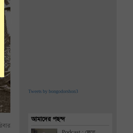
Tweets by bongodorshon3
আমাদের পছন্দ
রিবার
Podcast : ফেলে