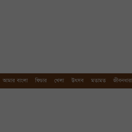
আমার বাংলা
ফিচার
খেলা
উৎসব
মতামত
জীবনধার