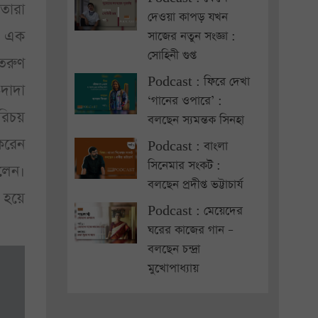
 তারা
দেওয়া কাপড় যখন
ু। এক
সাজের নতুন সংজ্ঞা :
সোহিনী গুপ্ত
তরুণ
Podcast : ফিরে দেখা
দাদা
‘গানের ওপারে’ :
রিচয়
বলছেন স্যমন্তক সিনহা
করেন
Podcast : বাংলা
সিনেমার সংকট :
লেন।
বলছেন প্রদীপ্ত ভট্টাচার্য
 হয়ে
Podcast : মেয়েদের
ঘরের কাজের গান –
বলছেন চন্দ্রা
মুখোপাধ্যায়