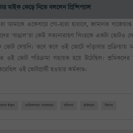
েতার মাইক কেড়ে নিতে বললেন প্রিন্সিপ্যাল
ওরা আমাকে একেবারে গো-হারা হারাবে, জামানত বাজেয়াপ্ত
দের ‘বাঙাল’রা কেউ সত্যনারায়ণ সিংহকে একটা ভোটও দে
 ভোট দেয়নি। তবে তবে ওই ভোটে দাঁড়াবার প্রক্রিয়ায় 
 ওই ভোট পরিক্রমা সহায়ক হয়ে উঠেছিল। শ্রমিকদের ম
রেছিল ওই ভোটপ্রার্থী হওয়ার কর্মকাণ্ড।
দের ইস্কুল
মেরিকামায়া সাতকাহন
রবিশস্য
ছবিমহল
ফিচার