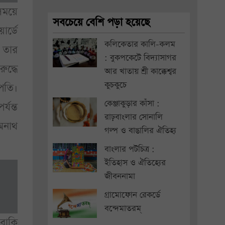
সময়ে
সবচেয়ে বেশি পড়া হয়েছে
র্ডে
কলিকেতার কালি-কলম
ও তার
: বুকপকেটে বিদ্যাসাগর
ুদ্ধে
আর খাতায় শ্রী কাক্কেশ্বর
কুচকুচে
খপতি।
কেঞ্জাকুড়ার কাঁসা :
্যন্ত
রাঢ়বাংলার সোনালি
অনাথ
গল্প ও বাঙালির ঐতিহ্য
বাংলার পটচিত্র :
ইতিহাস ও ঐতিহ্যের
জীবননামা
গ্রামোফোন রেকর্ডে
বন্দেমাতরম্
বাকি