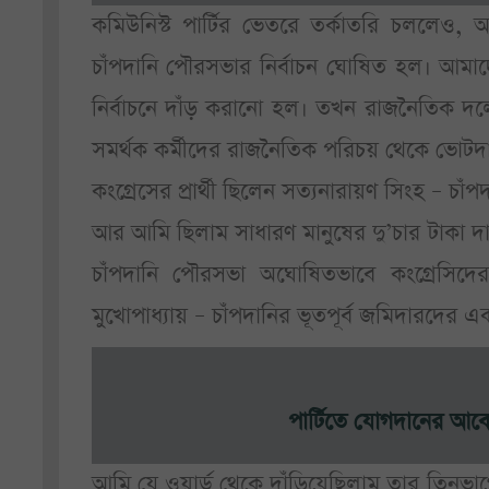
কমিউনিস্ট পার্টির ভেতরে তর্কাতরি চললেও, 
চাঁপদানি পৌরসভার নির্বাচন ঘোষিত হল। আমাদে
নির্বাচনে দাঁড় করানো হল। তখন রাজনৈতিক দলের 
সমর্থক কর্মীদের রাজনৈতিক পরিচয় থেকে ভোটদাত
কংগ্রেসের প্রার্থী ছিলেন সত্যনারায়ণ সিংহ – 
আর আমি ছিলাম সাধারণ মানুষের দু’চার টাকা দানের 
চাঁপদানি পৌরসভা অঘোষিতভাবে কংগ্রেসিদে
মুখোপাধ্যায় – চাঁপদানির ভূতপূর্ব জমিদারদের 
পার্টিতে যোগদানের আ
আমি যে ওয়ার্ড থেকে দাঁড়িয়েছিলাম তার তিনভ