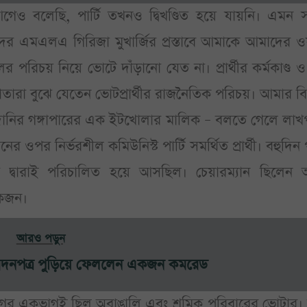
আগেও বলেছি, পার্টি তখনও দ্বিখণ্ডিত হয়ে যায়নি। এমন 
র এমএলএ গিরিজা মুখার্জির প্রস্তাবে আমাকে আমাদের ওয়া
পরিচয় নিয়ে ভোটে দাঁড়ানো যেত না। প্রার্থীর কর্মকাণ্ড 
ারা বুঝে যেতেন ভোটপ্রার্থীর রাজনৈতিক পরিচয়। আমার বির
চাঁপদানির গঙ্গাপারের এক ইটখোলার মালিক – বলতে গেলে লা
ওপর নির্ভরশীল কমিউনিস্ট পার্টি সমর্থিত প্রার্থী। বহুদিন পর
র দ্বারাই পরিচালিত হয়ে আসছিল। চেয়ারম্যান ছিলেন 
একজন।
আরও পড়ুন
বেদনপত্র পুড়িয়ে ফেললেন একজন কমরেড
াগের একভাগই ছিল অবাঙালি এবং শ্রমিক পরিবারের ভোটার। 