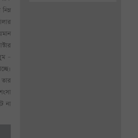
নিম্ন
তোলার
ীয়মান
স্টার
ুম –
্ছে।
 তার
শংসা
ে না