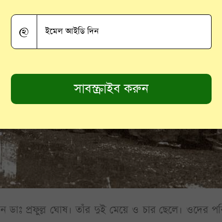
@
ন ডাঃ প্রফুল্ল ঘোষ। তাঁর দুই মেয়ে ও চার ছেলে। ওদের প