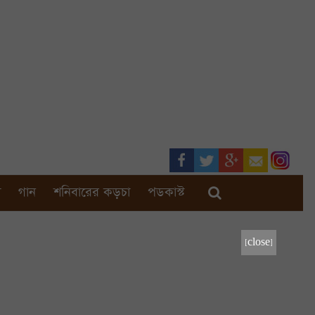
া
গান
শনিবারের কড়চা
পডকাস্ট
[close]