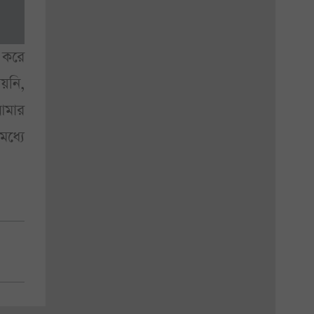
 করে
য়নি,
আমার
ধ্যে