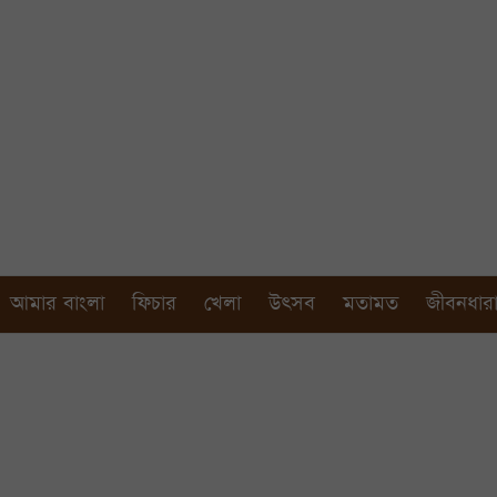
আমার বাংলা
ফিচার
খেলা
উৎসব
মতামত
জীবনধার