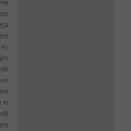
গণার
াছের
ত্রে
গের
 না।
ড়িয়ে
োটো
 এক
তার
 না
সেই
জুড়ে