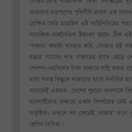
গৌতম ঘোষ পরিচালিত ‘দেখা’ চলচ্চিত্রের দৃ
আমাদের চারপাশের পৃথিবীটা ক্রমশ এক প্রকাণ্
প্রেক্ষিত তৈরি হয়েছিল ওই কাহিনিচিত্রের 
সামাজিক-রাজনৈতিক উচ্চারণ আছে। ঠিক এই ম
‘বাজার’ কথাটা ব্যবহার করি, সোচ্চার হই বাজ
রান্নার গ্যাসের দাম বাজারের হাতে ছেড়ে 
পেনশন-তহবিলের টাকা বাজারে লগ্নি করার প্র
মধ্যে সমস্ত কিছুকে বাজারের হাতে নির্ধারিত
অনেকেই একমত। দেশের খুচরো ব্যবসাকে বিদে
ব্যবসায়ীদের বাজারে একটা বিপর্যয়ের ঢেউ 
অকুণ্ঠিত। এখানে সব ক্ষেত্রেই ‘বাজার’ মানে
শ্রেণির বৈরিতা ।