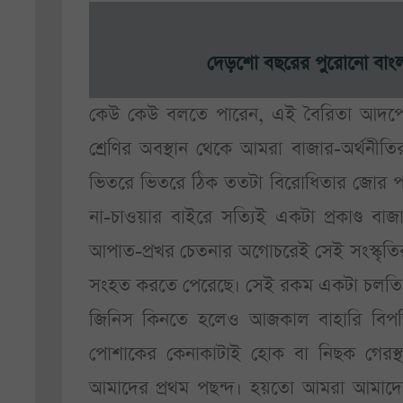
দেড়শো বছরের পুরোনো বাং
কেউ কেউ বলতে পারেন, এই বৈরিতা আদপে যতট
শ্রেণির অবস্থান থেকে আমরা বাজার-অর্থনীতি
ভিতরে ভিতরে ঠিক ততটা বিরোধিতার জোর 
না-চাওয়ার বাইরে সত্যিই একটা প্রকাণ্ড ব
আপাত-প্রখর চেতনার অগোচরেই সেই সংস্কৃতির 
সংহত করতে পেরেছে। সেই রকম একটা চলতি-হ
জিনিস কিনতে হলেও আজকাল বাহারি বিপণির
পোশাকের কেনাকাটাই হোক বা নিছক গেরস
আমাদের প্রথম পছন্দ। হয়তো আমরা আমাদের