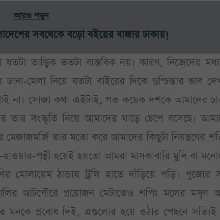
আরও পড়ুন
লাদেশের সবথেকে বড়ো বইয়ের বাজার ঢাকায়!
া তাত্ত্বিক ততটা বাস্তবিক নয়। কারণ, নিজেদের মধ্যব
র ডানা-মেলা নিয়ে যতটা বাইরের দিকে দুশ্চিন্তার ভাব দে
পাই না। সোজা কথা এইটাই, গত কয়েক দশকে আমাদের চা
াজার তার সংস্কৃতি নিয়ে আমাদের ঘাড়ে চেপে বসেছে। আম
মেজাজমর্জি তার মতো করে আমাদের কিছুটা নিয়ন্ত্রণের শক
াওয়ার-পন্থী হয়েই হয়তো আমরা মাসকাবারি মুদি বা মনোহ
 মোলায়েম ঠান্ডায় ট্রলি হাতে দাঁড়িয়ে পড়ি। পুজোর 
্থালির আটপৌরে প্রয়োজন মেটাতেও শপিং মলের মসৃণ 
 মনকে প্রবোধ দিই, এগুলোর হয়ে ওঠার পেছনে সত্যিই