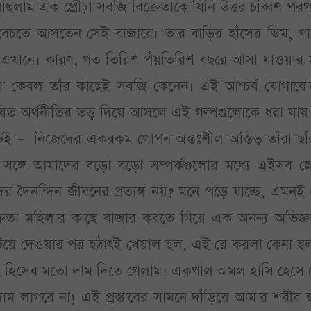
ছিলাম এক প্রৌঢ়া সবজি বিক্রেতাকে যিনি উত্তর চব্বিশ পর
ি বেচতে আসতেন সেই বাজারে। তার বাড়ির হাঁসের ডিম, গ
এখানে। কারণ, গত তিরিশ পঁয়তিরিশ বছরে আসা যাওয়ার সূ
ারা কেবল তাঁর কাছেই সবজি কেনেন। এই আশ্চর্য যোগাযো
য়িত অর্থনীতির তত্ত্ব দিয়ে আসলে এই গল্পগুলোকে ধরা যায়
োটেই – নিজেদের একরকম গোপন অন্তঃশীল অস্তিত্ব তাঁরা ছ
সঙ্গে আমাদের বড়ো বড়ো সম্পর্কগুলোর মধ্যে এইসব ছ
ৈনন্দিন জীবনের প্রত্যঙ্গ নয়? মনে পড়ে যাচ্ছে, এমনই
্রেতা মহিলার কাছে বাজার করতে গিয়ে এক অনন্য অভিজ্ঞ
টিয়ে দেওয়ার পর হঠাৎই খেয়াল হল, এই রে করলা কেনা হল
ং হিসেব মতো দাম দিতে গেলাম। একগাল অমল হাসি হেসে 
ম লাগবে না! এই প্রস্তাবের সামনে দাঁড়িয়ে আমার শরীর 