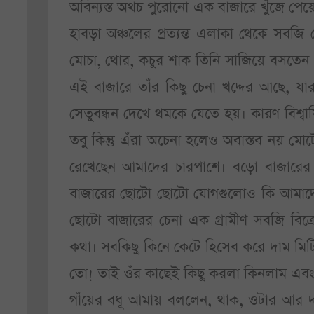
অবিন্যস্ত অথচ পুরোনো এক বাজারে খুঁজে পেয়ে
হাবড়া অঞ্চলের প্রত্যন্ত এলাকা থেকে সবজ
মোচা, থোর, কচুর শাক তিনি সাজিয়ে বসতেন 
এই বাজারে তাঁর কিছু চেনা খদ্দের আছে, য
সেতুবন্ধন দেখে থমকে যেতে হয়। কারণ বিশ্বা
তবু কিন্তু এঁরা অচেনা হলেও অবাস্তব নয় ম
রেখেছেন আমাদের চারপাশে। বড়ো বাজারের 
বাজারের ছোটো ছোটো যোগগুলোও কি আমাদের দ
ছোটো বাজারের চেনা এক গ্রামীণ সবজি বিক
কথা। সবকিছু কিনে কেটে হিসেব করে দাম মি
তো! তাই ওঁর কাছেই কিছু করলা কিনলাম এব
গাঁয়ের বধূ আমায় বললেন, থাক, ওটার আর দা