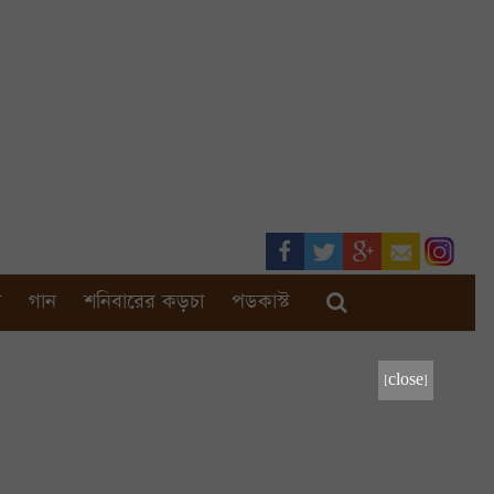
া
গান
শনিবারের কড়চা
পডকাস্ট
[close]