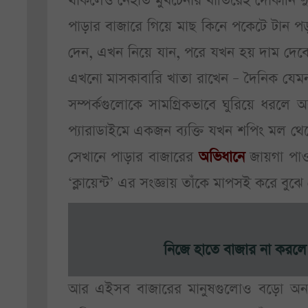
থাকলেও নেহাত মুখচেনার খাতিরেই দোকানি দ
পাড়ার বাজারে গিয়ে মাছ কিনে পকেটে টান প
দেন, এখন নিয়ে যান, পরে যখন হয় দাম দেবেন
এখনো মাসকাবারি খাতা রাখেন – দৈনিক যেমন
সম্পর্কগুলোকে সামগ্রিকভাবে ঘুরিয়ে ধরলে অ
প্যারাডাইমে একজন ব্যক্তি যখন শপিং মল থেকে
সেখানে পাড়ার বাজারের
অভিধানে
জায়গা পাওয়
‘ক্লায়েন্ট’ এর সংজ্ঞায় তাঁকে মাপসই করে বু
নিজে হাতে বাজার না করলে 
আর এইসব বাজারের মানুষগুলোও বড়ো অন্যর