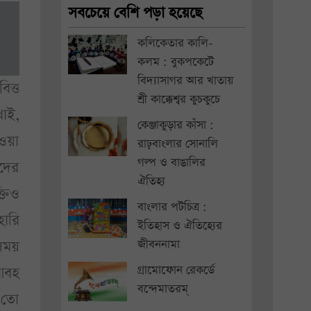
সবচেয়ে বেশি পড়া হয়েছে
কলিকেতার কালি-
কলম : বুকপকেটে
বিদ্যাসাগর আর খাতায়
িত্ত
শ্রী কাক্কেশ্বর কুচকুচে
খাই,
কেঞ্জাকুড়ার কাঁসা :
ওয়া
রাঢ়বাংলার সোনালি
গল্প ও বাঙালির
াদের
ঐতিহ্য
্তিও
বাংলার পটচিত্র :
ারি
ইতিহাস ও ঐতিহ্যের
জীবননামা
সময়
গ্রামোফোন রেকর্ডে
আবহ
বন্দেমাতরম্
 তো