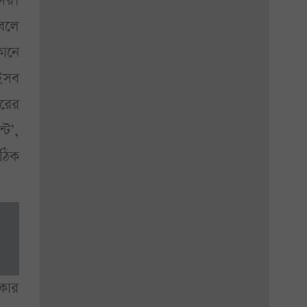
ের।
 বলে
কানে
এইসব
ারের
্ট’,
 ঠিক
কার