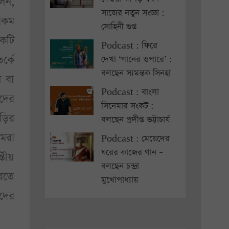
লেন,
সাজের নতুন সংজ্ঞা :
করকম
সোহিনী গুপ্ত
একটি
Podcast : ফিরে
র্কে
দেখা ‘গানের ওপারে’ :
বলছেন স্যমন্তক সিনহা
ল বা
Podcast : বাংলা
ীদের
সিনেমার সংকট :
াড়ির
বলছেন প্রদীপ্ত ভট্টাচার্য
আমরা
Podcast : মেয়েদের
ঘরের কাজের গান –
্তীয়
বলছেন চন্দ্রা
করতে
মুখোপাধ্যায়
াদের