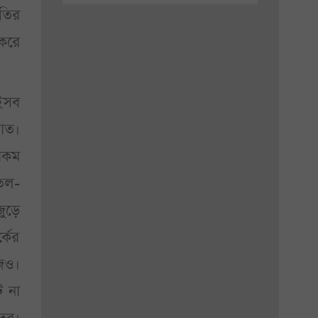
ীতির
 করে
ইসব
াত।
যরকম
তেল-
ুড়ে
্কের
আজও।
ে না