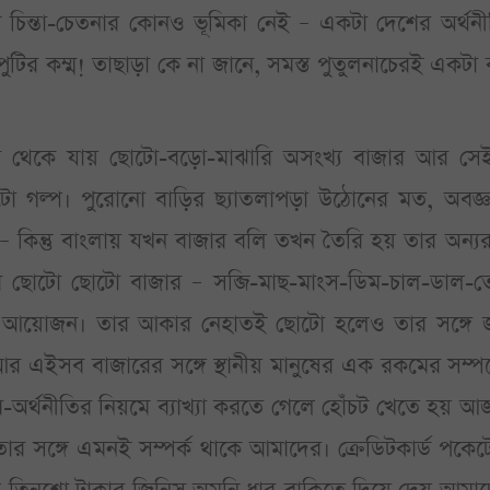
ী চিন্তা-চেতনার কোনও ভূমিকা নেই – একটা দেশের অর্থন
টির কম্ম! তাছাড়া কে না জানে, সমস্ত পুতুলনাচেরই একটা
াইরে থেকে যায় ছোটো-বড়ো-মাঝারি অসংখ্য বাজার আর সে
ো গল্প। পুরোনো বাড়ির ছ্যাতলাপড়া উঠোনের মত, অবজ্ঞ
ট’ – কিন্তু বাংলায় যখন বাজার বলি তখন তৈরি হয় তার অন্
লের ছোটো ছোটো বাজার – সব্জি-মাছ-মাংস-ডিম-চাল-ডাল-
ান্য আয়োজন। তার আকার নেহাতই ছোটো হলেও তার সঙ্গে জ
আর এইসব বাজারের সঙ্গে স্থানীয় মানুষের এক রকমের সম্পর
অর্থনীতির নিয়মে ব্যাখ্যা করতে গেলে হোঁচট খেতে হয় 
র সঙ্গে এমনই সম্পর্ক থাকে আমাদের। ক্রেডিটকার্ড পকেট