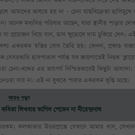
ু-তিনশো টাকার জিনিস অমনি ধার-বাকিতে দিয়ে দেয় আমাদ
ড়লে আমাদের ভাবতে হয় না – চেনা মাছবিক্রেতা হাসিমুখে
! অনেক মধ্যবিত্ত পরিবার আছেন, যারা স্থানীয় পাড়ার দো
 যা প্রয়োজন নিয়ে যান, মাস ফুরোলে দাম চুকিয়ে দেন। 
বশ্য একরকম স্বস্তির বোধ তৈরি হয়। কেননা, প্রকাণ্ড বাজ
 বেসরকারি হাসপাতাল পর্যন্ত সব জায়গাতেই নিছক ‘ক্লায়েন
া চেনা-খদ্দের এর তাৎপর্য নিশ্চিতভাবেই কিছুটা আলাদা।
ঝে নেওয়া যায় না। এই না বুঝতে পারার একরকম তৃপ্তি আছে।
আরও পড়ুন
কবিতা লিখবার তাগিদ পেতেন না নীরেন্দ্রনাথ
কম। কলকাতার উত্তরপ্রান্তে যেখানে আমার বাস, সেখান