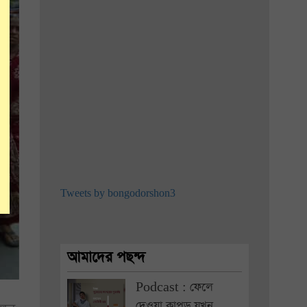
Tweets by bongodorshon3
আমাদের পছন্দ
Podcast : ফেলে
দেওয়া কাপড় যখন