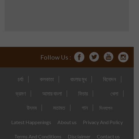
Follow Us :
চর্যা
কলকাতা
বাংলার মুখ
বিনোদন
ভ্রমণ
আমার বাংলা
ফিচার
খেলা
উৎসব
মতামত
গান
দিনযাপন
Latest Happenings
About us
Privacy And Policy
Terms And Conditions
Disclaimer
Contact us