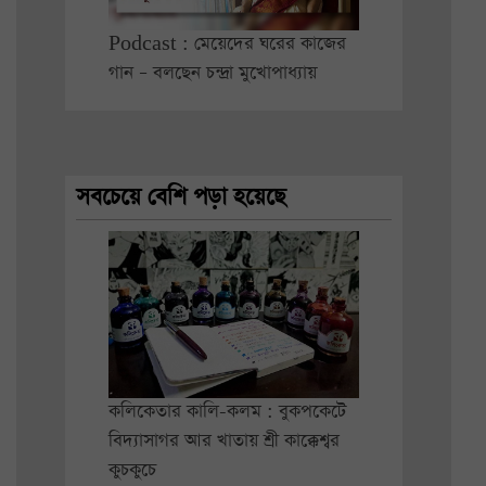
Podcast : মেয়েদের ঘরের কাজের
গান – বলছেন চন্দ্রা মুখোপাধ্যায়
সবচেয়ে বেশি পড়া হয়েছে
কলিকেতার কালি-কলম : বুকপকেটে
বিদ্যাসাগর আর খাতায় শ্রী কাক্কেশ্বর
কুচকুচে