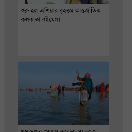
শুরু হল এশিয়ার বৃহত্তম আন্তর্জাতিক
কলকাতা বইমেলা
গঙ্গাসাগর মেলায় করোনা সংক্রমণ