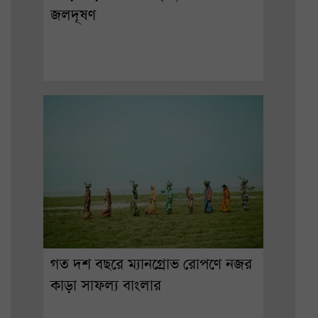
জলদূষণ
গত দশ বছরে ম্যানগ্রোভ রোপণে নজর
কাড়া সাফল্য বাংলার