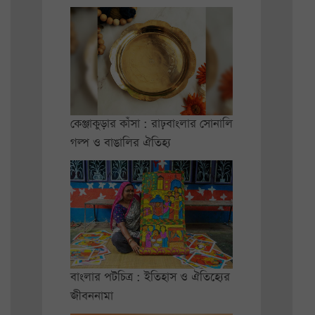
কেঞ্জাকুড়ার কাঁসা : রাঢ়বাংলার সোনালি
গল্প ও বাঙালির ঐতিহ্য
বাংলার পটচিত্র : ইতিহাস ও ঐতিহ্যের
জীবননামা