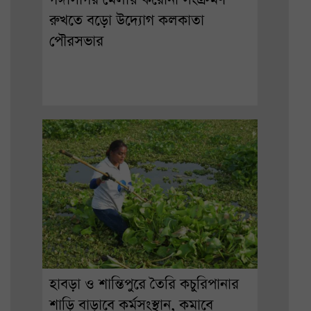
রুখতে বড়ো উদ্যোগ কলকাতা
পৌরসভার
হাবড়া ও শান্তিপুরে তৈরি কচুরিপানার
শাড়ি বাড়াবে কর্মসংস্থান, কমাবে