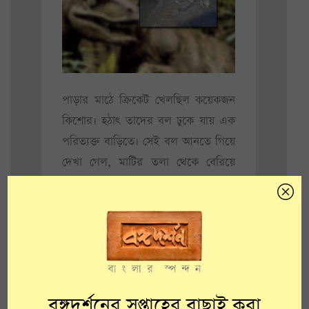
পাড়ার মাঠে ক্রিকেট খেলছিল কয়েকজন
কিশোর। হঠাৎ তাদের বল ঢুকে যায় এক
পরিত্যক্ত বাড়িতে। সেই বল আনতে গিয়ে
দেখা গেল, মাটির তলা থেকে বেরিয়ে
আছে একটা কঙ্কাল।
উত্তর ২৪ পরগনার আমডাঙায় উত্তর
বোদাই গ্রামে সেই বাড়িতে একা থাকতেন
এক বৃদ্ধ। বছর চারের আগে তিনি সেখান
থেকে চলে যাওয়ার পর বাড়িটি ফাঁকাই
পড়ে ছিল।
বঙ্গদর্শনের সপ্তাহের বাছাই করা