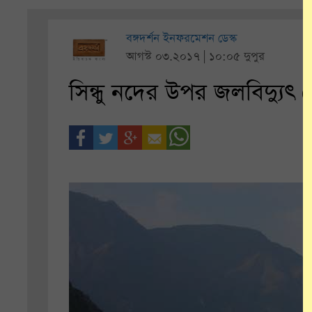
বঙ্গদর্শন ইনফরমেশন ডেস্ক
আগস্ট ০৩.২০১৭ | ১০:০৫ দুপুর
সিন্ধু নদের উপর জলবিদ্যুৎ 