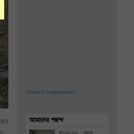
Tweets by bongodorshon3
আমাদের পছন্দ
্কের
র।
Podcast : ফেলে