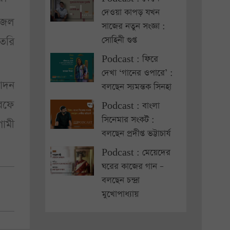
দেওয়া কাপড় যখন
ু জল
সাজের নতুন সংজ্ঞা :
সোহিনী গুপ্ত
তৈরি
Podcast : ফিরে
দেখা ‘গানের ওপারে’ :
পাদন
বলছেন স্যমন্তক সিনহা
রফে
Podcast : বাংলা
সিনেমার সংকট :
ামী
বলছেন প্রদীপ্ত ভট্টাচার্য
Podcast : মেয়েদের
ঘরের কাজের গান –
বলছেন চন্দ্রা
মুখোপাধ্যায়