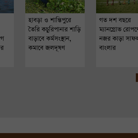
হাবড়া ও শান্তিপুরে
গত দশ বছরে
তৈরি কচুরিপানার শাড়ি
ম্যানগ্রোভ রোপণ
োগ
বাড়াবে কর্মসংস্থান,
নজর কাড়া সাফল
ার
কমাবে জলদূষণ
বাংলার