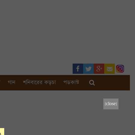
া
গান
শনিবারের কড়চা
পডকাস্ট
[close]