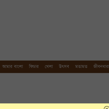
আমার বাংলা
ফিচার
খেলা
উৎসব
মতামত
জীবনধার