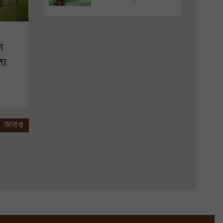
ে
্য
আরও