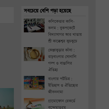
সবচেয়ে বেশি পড়া হয়েছে
কলিকেতার কালি-
কলম : বুকপকেটে
বিদ্যাসাগর আর খাতায়
শ্রী কাক্কেশ্বর কুচকুচে
কেঞ্জাকুড়ার কাঁসা :
রাঢ়বাংলার সোনালি
গল্প ও বাঙালির
ঐতিহ্য
বাংলার পটচিত্র :
ইতিহাস ও ঐতিহ্যের
জীবননামা
গ্রামোফোন রেকর্ডে
বন্দেমাতরম্