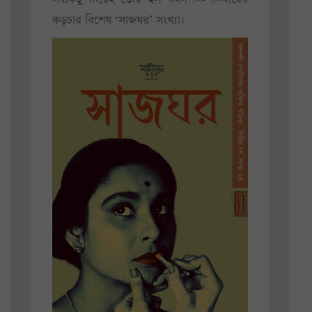
কড়চার বিশেষ ‘সাজঘর’ সংখ্যা।