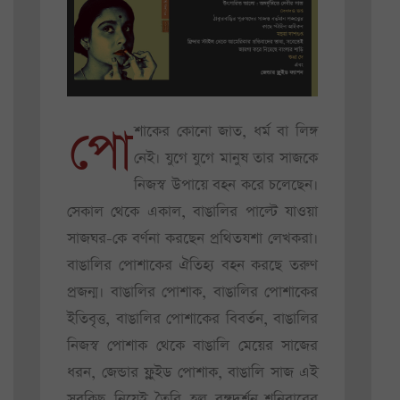
পো
শাকের কোনো জাত, ধর্ম বা লিঙ্গ
নেই। যুগে যুগে মানুষ তার সাজকে
নিজস্ব উপায়ে বহন করে চলেছেন।
সেকাল থেকে একাল, বাঙালির পাল্টে যাওয়া
সাজঘর-কে বর্ণনা করছেন প্রথিতযশা লেখকরা।
বাঙালির পোশাকের ঐতিহ্য বহন করছে তরুণ
প্রজন্ম। বাঙালির পোশাক, বাঙালির পোশাকের
ইতিবৃত্ত, বাঙালির পোশাকের বিবর্তন, বাঙালির
নিজস্ব পোশাক থেকে বাঙালি মেয়ের সাজের
ধরন, জেন্ডার ফ্লুইড পোশাক, বাঙালি সাজ এই
সবকিছু নিয়েই তৈরি হল বঙ্গদর্শন-শনিবারের