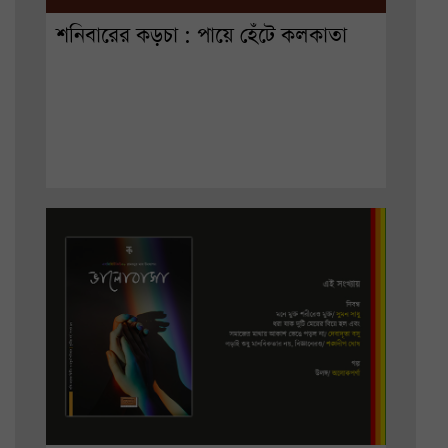
শনিবারের কড়চা : পায়ে হেঁটে কলকাতা