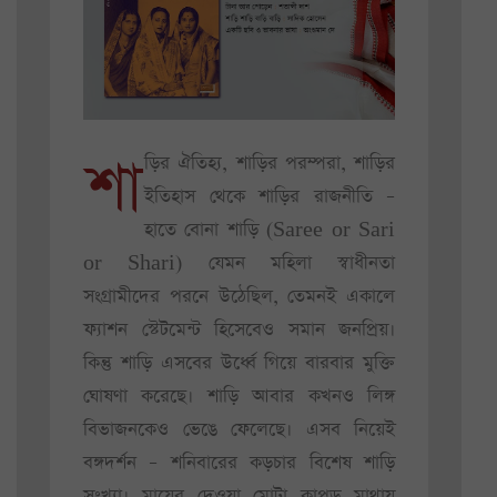
শা
ড়ির ঐতিহ্য, শাড়ির পরম্পরা, শাড়ির
ইতিহাস থেকে শাড়ির রাজনীতি –
হাতে বোনা শাড়ি (Saree or Sari
or Shari) যেমন মহিলা স্বাধীনতা
সংগ্রামীদের পরনে উঠেছিল, তেমনই একালে
ফ্যাশন স্টেটমেন্ট হিসেবেও সমান জনপ্রিয়।
কিন্তু শাড়ি এসবের উর্ধ্বে গিয়ে বারবার মুক্তি
ঘোষণা করেছে। শাড়ি আবার কখনও লিঙ্গ
বিভাজনকেও ভেঙে ফেলেছে। এসব নিয়েই
বঙ্গদর্শন – শনিবারের কড়চার বিশেষ শাড়ি
সংখ্যা। মায়ের দেওয়া মোটা কাপড় মাথায়