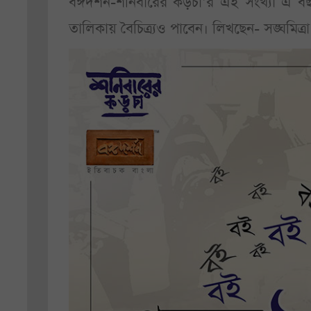
বঙ্গদর্শন-শনিবারের কড়চা’র এই সংখ্যা এ বছ
তালিকায় বৈচিত্র্যও পাবেন। লিখছেন- সঙ্ঘমিত্রা