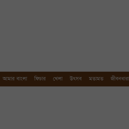
আমার বাংলা
ফিচার
খেলা
উৎসব
মতামত
জীবনধার