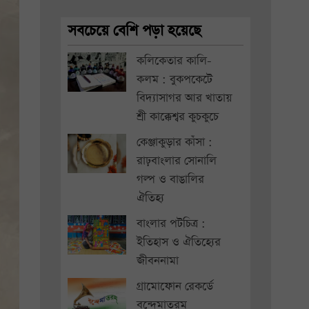
সবচেয়ে বেশি পড়া হয়েছে
কলিকেতার কালি-
কলম : বুকপকেটে
বিদ্যাসাগর আর খাতায়
শ্রী কাক্কেশ্বর কুচকুচে
কেঞ্জাকুড়ার কাঁসা :
রাঢ়বাংলার সোনালি
গল্প ও বাঙালির
ঐতিহ্য
বাংলার পটচিত্র :
ইতিহাস ও ঐতিহ্যের
জীবননামা
গ্রামোফোন রেকর্ডে
বন্দেমাতরম্