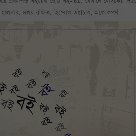
রে প্রকাশিত বইয়ের ছোট্ট বই-চিত্র, যেখানে লেখকের পছন
 হালদার, মলয় রক্ষিত, হিন্দোল ভট্টাচার্য, অলোকপর্ণা।