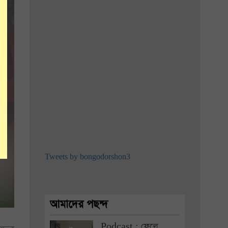
Tweets by bongodorshon3
আমাদের পছন্দ
Podcast : ফেলে