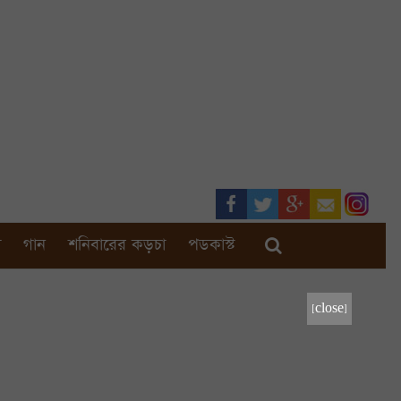
া
গান
শনিবারের কড়চা
পডকাস্ট
[close]