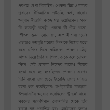
প্রবণতা দেখা গিয়েছিল। শোভনা ভিন্ন এলাকার
প্রবাদের ঐতিহাসিক পটভূমি, অর্থ, বাংলায়
অনুবাদ ইত্যাদি কাজে মগ্ন হয়েছিলেন। ‘কাল
কি জয়োড়ী গধেড়ী, পরসো কী গীত গাবে’,
‘শীতলা কুনসা ঘোড়া দে, আপ হী গধা চড়ে’!
এছাড়াও জয়পুরি ঘরোয়া শিল্পকে নিজের মতো
করে এগিয়ে নিয়ে যাচ্ছিলেন শোভনা। ছেঁড়া
কাগজ দিয়ে তৈরি যা শিল্প, তাকে বলে ডোমলা
শিল্প। সেই ডোমলা শিল্পের কাজেও নিজের
মতো করে মগ্ন হয়েছিলেন শোভনা। এরপর
তিনি বাংলা ভাষা ছেড়ে ইংরেজি ভাষায় সাহিত্য
রচনা শুরু করেছিলেন। স্বর্ণকুমারীর ‘কাহাকে’
উপন্যাসটির অনুবাদ করেছিলেন ‘টু হুম’ নামে।
লন্ডনের ম্যাকমিলান কোম্পানির থেকে তাঁর
চারটে বই প্রকাশিত হয়। ছোটোদের জন্যও