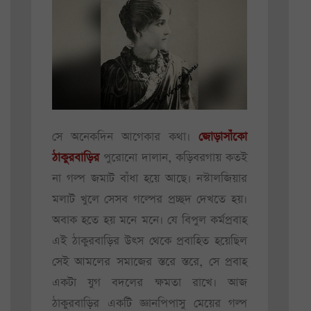
সে অনেকদিন আগেকার কথা।
জোড়াসাঁকো
ঠাকুরবাড়ির
পুরোনো দালান, কড়িবরগায় কতই
না গল্প জমাট বাঁধা হয়ে আছে। নস্টালজিয়ার
মলাট খুলে সেসব গল্পের প্রচ্ছদ দেখতে হয়।
অবাক হতে হয় মনে মনে। যে বিপুল কর্মপ্রবাহ
এই ঠাকুরবাড়ির উৎস থেকে প্রবাহিত হয়েছিল
সেই আমলের সমাজের স্তরে স্তরে, সে প্রবাহ
একটা যুগ বদলের ক্ষমতা রাখে। আজ
ঠাকুরবাড়ির একটি জ্ঞানপিপাসু মেয়ের গল্প