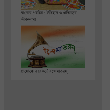
বাংলার পটচিত্র : ইতিহাস ও ঐতিহ্যের
জীবননামা
গ্রামোফোন রেকর্ডে বন্দেমাতরম্