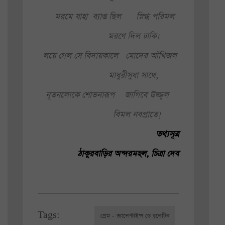
মরমে যাহা
ব্যাপ্ত ছিল
স্নিগ্ধ পরিমল
মরণে দিল ঢাকি।
লয়ে গেল সে বিদায়কালে
মোদের আঁখিজল
মাধুরীসুধা সাথে,
নূতনলোকে শোভনারূপ
জাগিবে উজ্জ্বল
বিমল নবপ্রাতে!
তথ্যসূত্র
ঠাকুরবাড়ির অন্দরমহল, চিত্রা দেব
Tags:
প্রেম - ভ্যালেন্টাইন্স ডে বুলেটিন