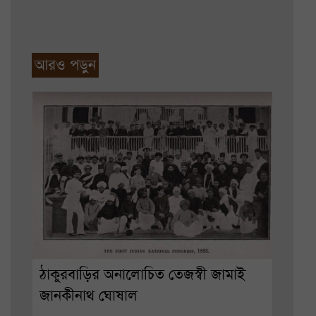
আরও পড়ুন
ঠাকুরবাড়ির অনালোচিত তেজস্বী জামাই
জানকীনাথ ঘোষাল