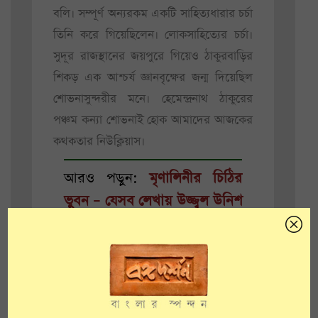
বলি। সম্পূর্ণ অন্যরকম একটি সাহিত্যধারার চর্চা
তিনি করে গিয়েছিলেন। লোকসাহিত্যের চর্চা।
সুদূর রাজস্থানের জয়পুরে গিয়েও ঠাকুরবাড়ির
শিকড় এক আশ্চর্য জ্ঞানবৃক্ষের জন্ম দিয়েছিল
শোভনাসুন্দরীর মনে। হেমেন্দ্রনাথ ঠাকুরের
পঞ্চম কন্যা শোভনাই হোক আমাদের আজকের
কথকতার নিউক্লিয়াস।
আরও পড়ুন:
মৃণালিনীর চিঠির
ভুবন – যেসব লেখায় উজ্জ্বল উনিশ
শতক
রবি ঠাকুরের পরিবারের মেয়ে শোভনা। কিন্তু
তিনি
রবীন্দ্রনাথের
লেখার চেয়ে তিনি
স্বর্ণকুমারীদেবীর লেখা পড়ে অনুপ্রাণিত