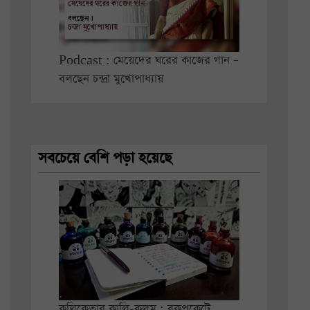
Podcast : মেয়েদের ঘরের কাজের গান –
বলছেন চন্দ্রা মুখোপাধ্যায়
সবচেয়ে বেশি পড়া হয়েছে
কলিকেতার কালি-কলম : বুকপকেটে