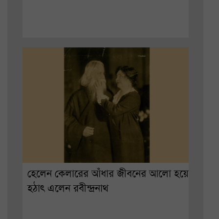
হেলেন কেলারের আঁধার জীবনের আলো হয়ে
হঠাৎ এলেন রবীন্দ্রনাথ