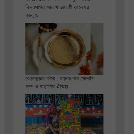
বিদ্যাসাগর আর খাতায় শ্রী কাক্কেশ্বর
কুচকুচে
কেঞ্জাকুড়ার কাঁসা : রাঢ়বাংলার সোনালি
গল্প ও বাঙালির ঐতিহ্য