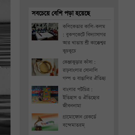
সবচেয়ে বেশি পড়া হয়েছে
কলিকেতার কালি-কলম
: বুকপকেটে বিদ্যাসাগর
আর খাতায় শ্রী কাক্কেশ্বর
কুচকুচে
কেঞ্জাকুড়ার কাঁসা :
রাঢ়বাংলার সোনালি
গল্প ও বাঙালির ঐতিহ্য
বাংলার পটচিত্র :
ইতিহাস ও ঐতিহ্যের
জীবননামা
গ্রামোফোন রেকর্ডে
বন্দেমাতরম্