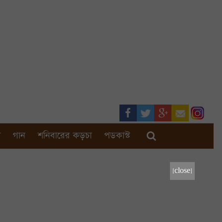
া
গান
শনিবারের কড়চা
পডকাস্ট
[close]