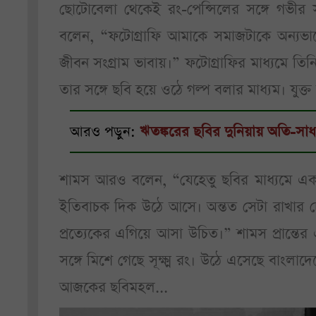
ছোটোবেলা থেকেই রং-পেন্সিলের সঙ্গে গভীর 
বলেন, “ফটোগ্রাফি আমাকে সমাজটাকে অন্যভাব
জীবন সংগ্রাম ভাবায়।” ফটোগ্রাফির মাধ্যমে তি
তার সঙ্গে ছবি হয়ে ওঠে গল্প বলার মাধ্যম। যু
আরও পড়ুন:
ঋতঙ্করের ছবির দুনিয়ায় অতি-সাধা
শামস আরও বলেন, “যেহেতু ছবির মাধ্যমে একটা
ইতিবাচক দিক উঠে আসে। অন্তত সেটা রাখার চে
প্রত্যেকের এগিয়ে আসা উচিত।” শামস প্রান্ত
সঙ্গে মিশে গেছে সূক্ষ্ম রং। উঠে এসেছে বাংলাদ
আজকের ছবিমহল...