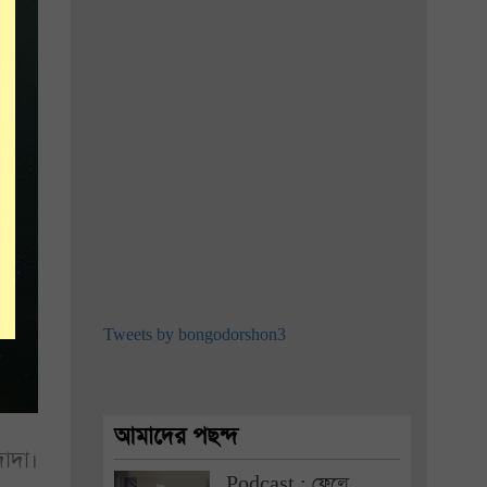
Tweets by bongodorshon3
আমাদের পছন্দ
াদা।
Podcast : ফেলে