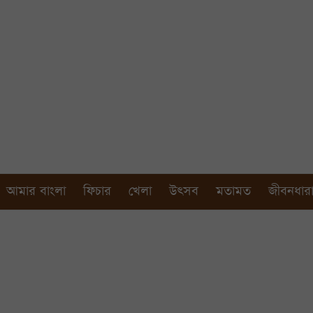
আমার বাংলা
ফিচার
খেলা
উৎসব
মতামত
জীবনধার