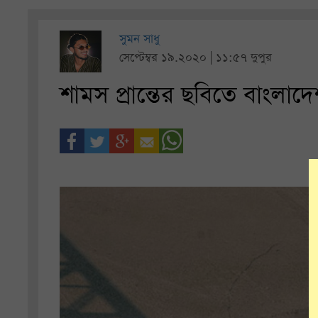
সুমন সাধু
সেপ্টেম্বর ১৯.২০২০ | ১১:৫৭ দুপুর
শামস প্রান্তের ছবিতে বাংলা