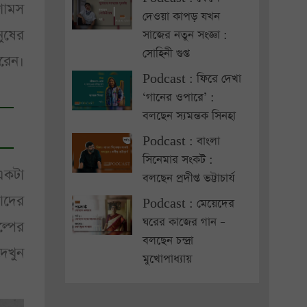
শামস
দেওয়া কাপড় যখন
ুষের
সাজের নতুন সংজ্ঞা :
সোহিনী গুপ্ত
করেন।
Podcast : ফিরে দেখা
‘গানের ওপারে’ :
বলছেন স্যমন্তক সিনহা
Podcast : বাংলা
সিনেমার সংকট :
একটা
বলছেন প্রদীপ্ত ভট্টাচার্য
াদের
Podcast : মেয়েদের
ঘরের কাজের গান –
্পের
বলছেন চন্দ্রা
দেখুন
মুখোপাধ্যায়