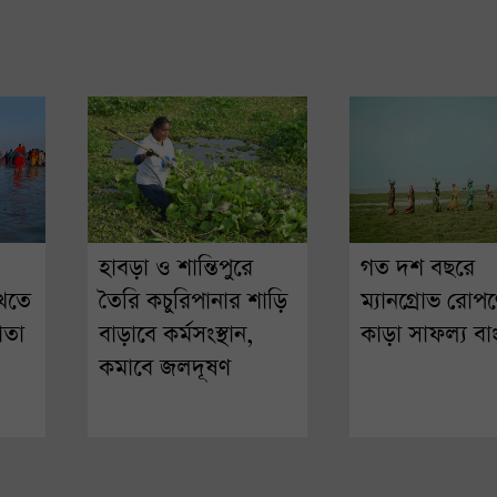
হাবড়া ও শান্তিপুরে
গত দশ বছরে
ুখতে
তৈরি কচুরিপানার শাড়ি
ম্যানগ্রোভ রোপ
াতা
বাড়াবে কর্মসংস্থান,
কাড়া সাফল্য বা
কমাবে জলদূষণ