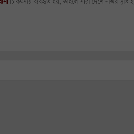
োনা
চিকিৎসায় ব্যবহৃত হয়, তাহলে সারা দেশে নজির সৃষ্টি 