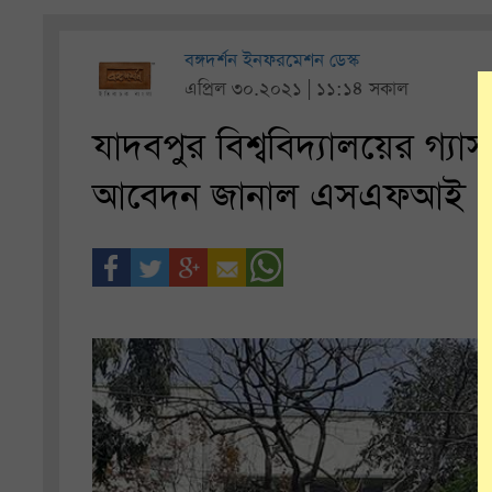
বঙ্গদর্শন ইনফরমেশন ডেস্ক
এপ্রিল ৩০.২০২১ | ১১:১৪ সকাল
যাদবপুর বিশ্ববিদ্যালয়ের গ্যা
আবেদন জানাল এসএফআই