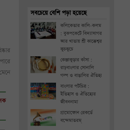
সবচেয়ে বেশি পড়া হয়েছে
কলিকেতার কালি-কলম
: বুকপকেটে বিদ্যাসাগর
আর খাতায় শ্রী কাক্কেশ্বর
কুচকুচে
ষ্কার
কেঞ্জাকুড়ার কাঁসা :
পারে
রাঢ়বাংলার সোনালি
মেনে
গল্প ও বাঙালির ঐতিহ্য
বাংলার পটচিত্র :
ইতিহাস ও ঐতিহ্যের
ৎসক
জীবননামা
গ্রামোফোন রেকর্ডে
বন্দেমাতরম্