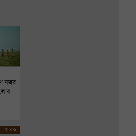
ণে নজর
ংলার
আরও