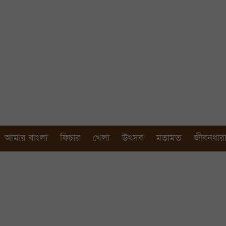
আমার বাংলা
ফিচার
খেলা
উৎসব
মতামত
জীবনধার