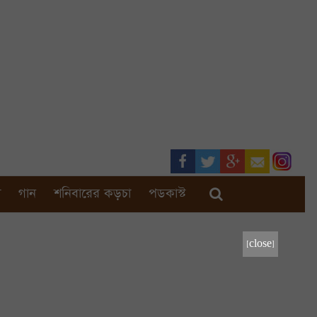
া
গান
শনিবারের কড়চা
পডকাস্ট
[close]