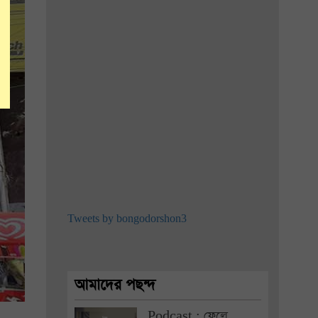
Tweets by bongodorshon3
আমাদের পছন্দ
Podcast : ফেলে