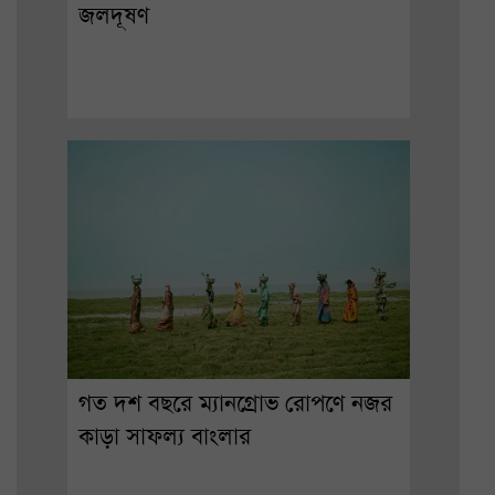
জলদূষণ
গত দশ বছরে ম্যানগ্রোভ রোপণে নজর
কাড়া সাফল্য বাংলার