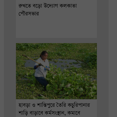
রুখতে বড়ো উদ্যোগ কলকাতা
পৌরসভার
হাবড়া ও শান্তিপুরে তৈরি কচুরিপানার
শাড়ি বাড়াবে কর্মসংস্থান, কমাবে