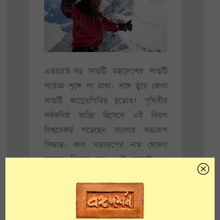
এভারেস্ট-সহ সাতটি মহাদেশের সাতটি
সর্বোচ্চ শৃঙ্গে পা রাখা। সঙ্গে ছুঁয়ে ফেলা
সাতটি আগ্নেয়গিরির চুড়োও! পৃথিবীর
সর্বকনিষ্ঠ ব্যক্তি হিসেবে এই বিরল
বিশ্বরেকর্ড গড়েছেন বাংলার সত্যরূপ
সিদ্ধান্ত। কাল সত্যরূপের নাম ঘোষণা
করেছে গিনেস বুক। এই বছরেই ১৫
জানুয়ারি আন্টার্কটিকার মাউন্ট সিডলি-র
চুড়োয় পা রেখে মাত্র ৩৫ বছর ২৬১ দিন
বয়সে এই বিশ্বরেকর্ডের অধিকারী হয়েছেন
সত্যরূপ। এতদিন এই রেকর্ডের