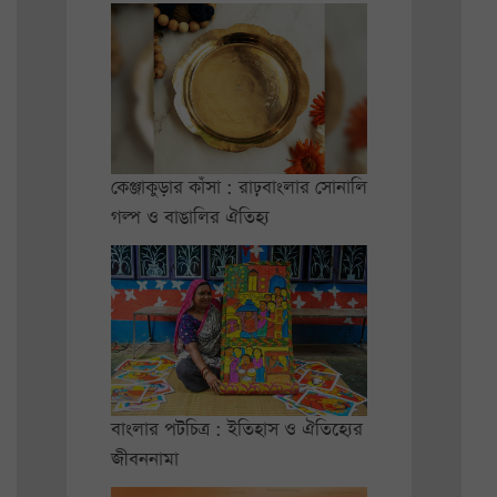
কেঞ্জাকুড়ার কাঁসা : রাঢ়বাংলার সোনালি
গল্প ও বাঙালির ঐতিহ্য
বাংলার পটচিত্র : ইতিহাস ও ঐতিহ্যের
জীবননামা