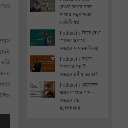
ানগরে
দেওয়া কাপড় যখন
সাজের নতুন সংজ্ঞা :
সোহিনী গুপ্ত
Podcast : ফিরে দেখা
্বাস
‘গানের ওপারে’ :
বলছেন স্যমন্তক সিনহা
ধ্যেই
Podcast : বাংলা
ভর্তি
সিনেমার সংকট :
ভিনয়
বলছেন প্রদীপ্ত ভট্টাচার্য
্যমে
Podcast : মেয়েদের
ঘরের কাজের গান –
থেকেও
বলছেন চন্দ্রা
মুখোপাধ্যায়