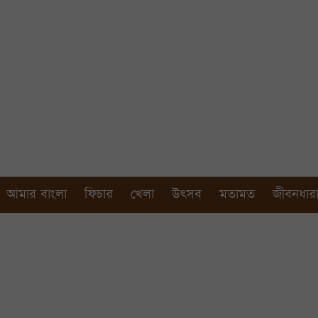
আমার বাংলা
ফিচার
খেলা
উৎসব
মতামত
জীবনধার