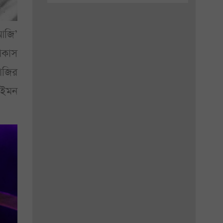
 আজি’
োকাস
হাজির
, ইমন