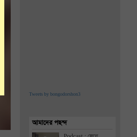
Tweets by bongodorshon3
আমাদের পছন্দ
Podcast : ফেলে