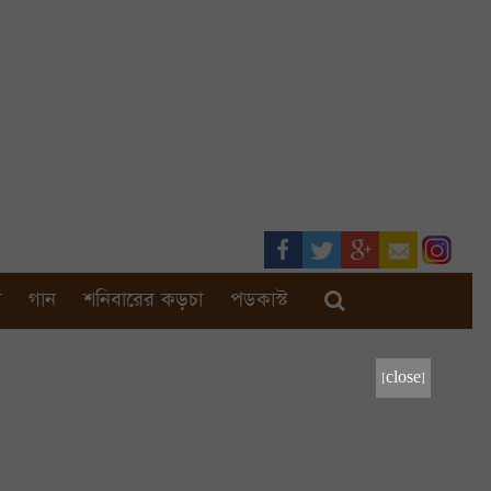
া
গান
শনিবারের কড়চা
পডকাস্ট
[close]