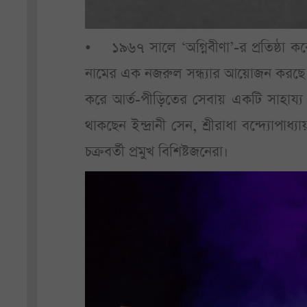
• ১৯৬৭ সালে ‘অগ্নিবীণা’-র প্রতিষ্ঠা ক
নামের এক নজরুল সন্ধ্যার আয়োজন করছে
করে আর্ত-পীড়িতের সেবায় একটি সাহায্য অনু
থাকছেন ইন্দ্রানী সেন, শ্রীরাধা বন্দ্যোপাধ্যায়
চক্রবর্তী প্রমুখ বিশিষ্টজনেরা।