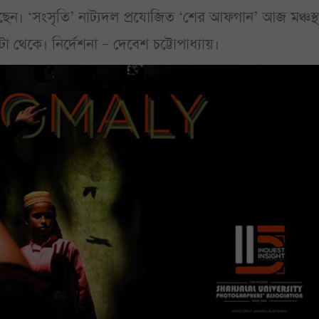
করছেন। ‘সংসৃতি’ নাট্যদল প্রযোজিত ‘শের আফগান’ আজ মঞ্চস্
 থেকে। নির্দেশনা – দেবেশ চট্টোপাধ্যায়।