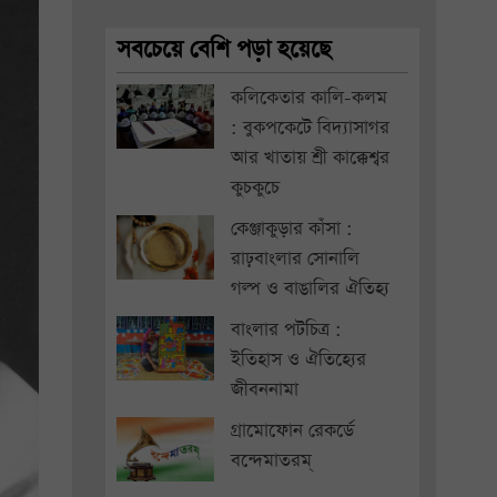
সবচেয়ে বেশি পড়া হয়েছে
কলিকেতার কালি-কলম
: বুকপকেটে বিদ্যাসাগর
আর খাতায় শ্রী কাক্কেশ্বর
কুচকুচে
কেঞ্জাকুড়ার কাঁসা :
রাঢ়বাংলার সোনালি
গল্প ও বাঙালির ঐতিহ্য
বাংলার পটচিত্র :
ইতিহাস ও ঐতিহ্যের
জীবননামা
গ্রামোফোন রেকর্ডে
বন্দেমাতরম্