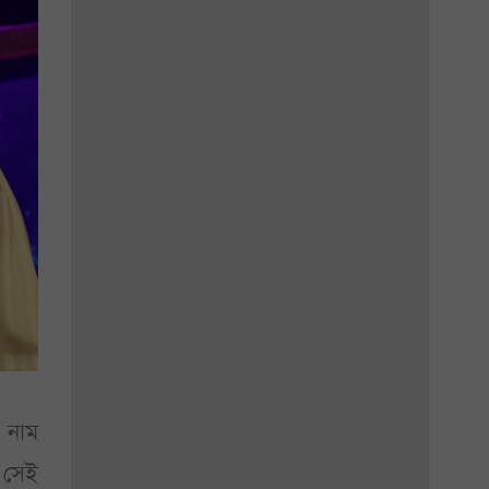
 নাম
 সেই