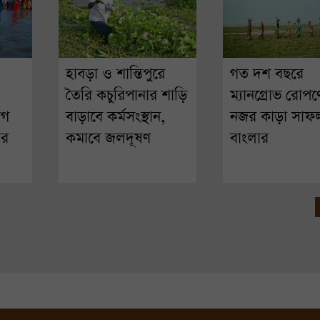
হাবড়া ও শান্তিপুরে
গত দশ বছরে
তৈরি কচুরিপানার শাড়ি
ম্যানগ্রোভ রোপণ
োগ
বাড়াবে কর্মসংস্থান,
নজর কাড়া সাফল
ার
কমাবে জলদূষণ
বাংলার