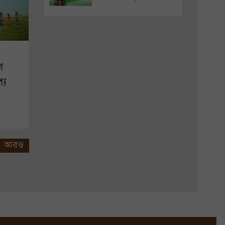
ে
্য
আরও