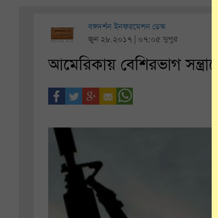
বঙ্গদর্শন ইনফরমেশন ডেস্ক
জুন ২৮.২০১৭ | ০৭:০৫ দুপুর
আমেরিকায় বেশিরভাগ সন্ত্রাসে