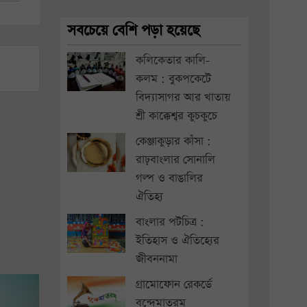
সবচেয়ে বেশি পড়া হয়েছে
কলিকেতার কালি-
কলম : বুকপকেটে
বিদ্যাসাগর আর খাতায়
শ্রী কাক্কেশ্বর কুচকুচে
কেঞ্জাকুড়ার কাঁসা :
রাঢ়বাংলার সোনালি
গল্প ও বাঙালির
ঐতিহ্য
বাংলার পটচিত্র :
ইতিহাস ও ঐতিহ্যের
জীবননামা
গ্রামোফোন রেকর্ডে
বন্দেমাতরম্