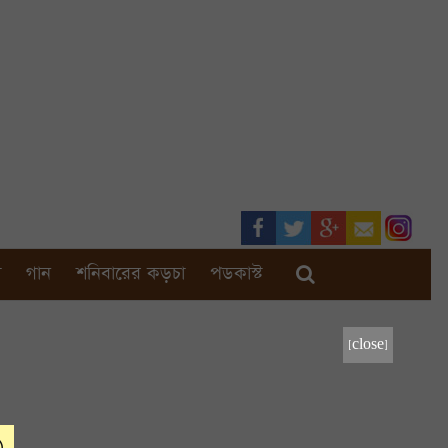
া
গান
শনিবারের কড়চা
পডকাস্ট
[close]