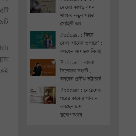
দেওয়া কাপড় যখন
১৫টি
সাজের নতুন সংজ্ঞা :
১৯টি
সোহিনী গুপ্ত
Podcast : ফিরে
দেখা ‘গানের ওপারে’ :
ীরা।
বলছেন স্যমন্তক সিনহা
ধুয়ো
Podcast : বাংলা
কেই
সিনেমার সংকট :
বলছেন প্রদীপ্ত ভট্টাচার্য
Podcast : মেয়েদের
ঘরের কাজের গান –
বলছেন চন্দ্রা
মুখোপাধ্যায়