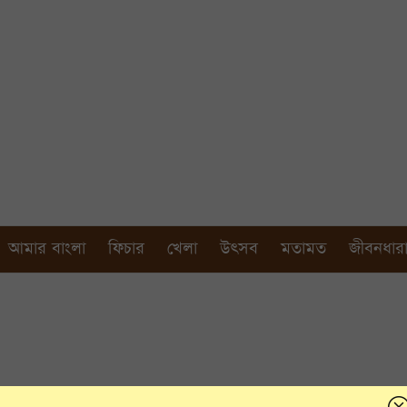
আমার বাংলা
ফিচার
খেলা
উৎসব
মতামত
জীবনধার