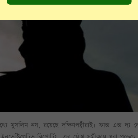
পথ্যে মুসলিম নয়, রয়েছে দক্ষিণপন্থীরাই। ফান্ড এন্ড দ্য 
 ইনভেস্টিগেটিভ রিপোর্টিং –এর যৌথ সমীক্ষায় ধরা পড়েছ