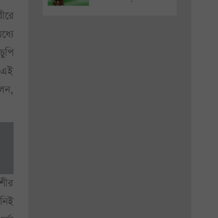
রীরে
্যে
ুপি
 এই
লেন,
শীর
িনিই