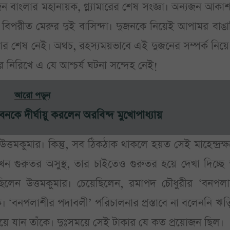
ন বাংলার মহানায়ক, গ্ল্যামারের শেষ সংজ্ঞা। অন্যজন আকাশচু
 দুই বিপরীত মেরুর দুই বাসিন্দা। দুজনকে নিয়েই আপামর বাঙ
র শেষ নেই। অথচ, রহস্যময়ভাবে এই দুজনের সম্পর্ক নিয়ে
 নিরিখে এ যে আশ্চর্য ঘটনা সন্দেহ নেই!
আরো পড়ুন
নকে দীর্ঘায়ু করলেন অরবিন্দ মুখোপাধ্যায়
তমকুমার। কিন্তু, সব ঠিকঠাক থাকলে হয়ত সেই মাহেন্দ্রক্
ন গুরুতর অসুস্থ, তার চাইতেও গুরুতর হয়ে দেখা দিচ্ছে 
ছিলেন উত্তমকুমার। চেয়েছিলেন, রমাপদ চৌধুরীর ‘বনপলা
 ‘বনপলাশীর পদাবলী’ পরিচালনার প্রস্তাবে না বলেননি ঋত্
িয়ে যান তাঁকে। দুঃসময়ে সেই টাকার যে কত প্রয়োজন ছিল।