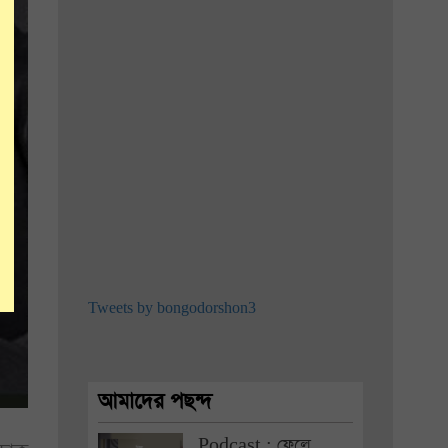
Tweets by bongodorshon3
আমাদের পছন্দ
Podcast : ফেলে