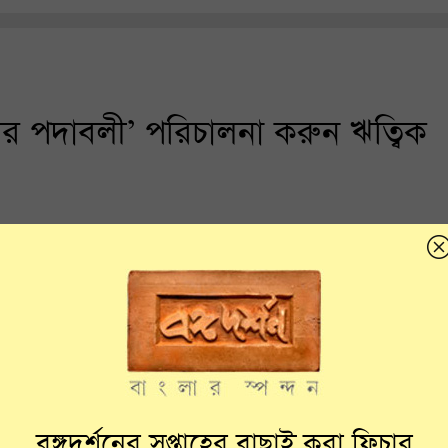
ীর পদাবলী’ পরিচালনা করুন ঋত্বিক
বঙ্গদর্শনের সপ্তাহের বাছাই করা ফিচার