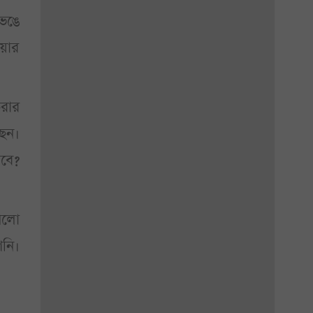
ভেঙে
ওয়ার
করার
ছেন।
াবে?
আলো
নি।