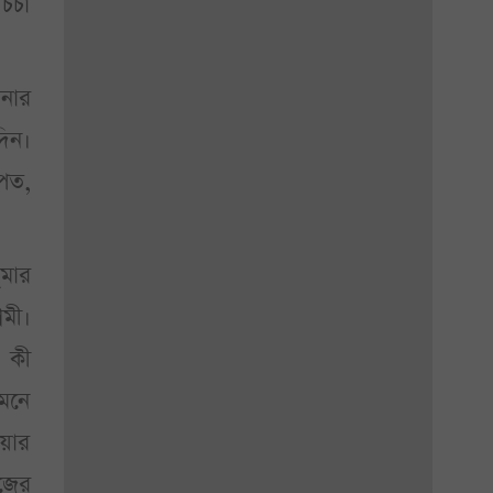
র্চা
লনার
দিন।
পেত,
ুমার
রমী।
 কী
ামনে
ওয়ার
িজের