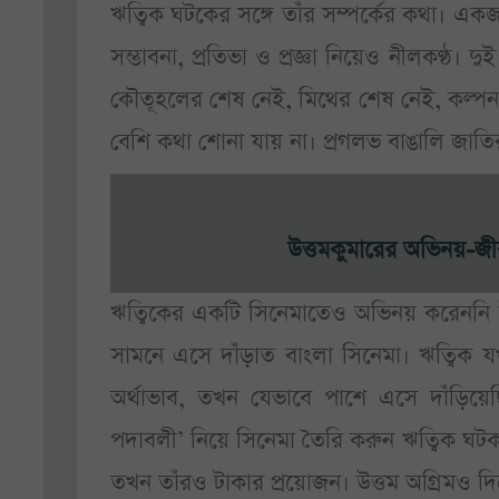
ঋত্বিক ঘটকের সঙ্গে তাঁর সম্পর্কের কথা। একজ
সম্ভাবনা, প্রতিভা ও প্রজ্ঞা নিয়েও নীলকণ্ঠ।
কৌতূহলের শেষ নেই, মিথের শেষ নেই, কল্পনা
বেশি কথা শোনা যায় না। প্রগলভ বাঙালি জাতির
উত্তমকুমারের অভিনয়-জীব
ঋত্বিকের একটি সিনেমাতেও অভিনয় করেননি উত্
সামনে এসে দাঁড়াত বাংলা সিনেমা। ঋত্বিক যখ
অর্থাভাব, তখন যেভাবে পাশে এসে দাঁড়িয়ে
পদাবলী’ নিয়ে সিনেমা তৈরি করুন ঋত্বিক ঘটক।
তখন তাঁরও টাকার প্রয়োজন। উত্তম অগ্রিমও দ