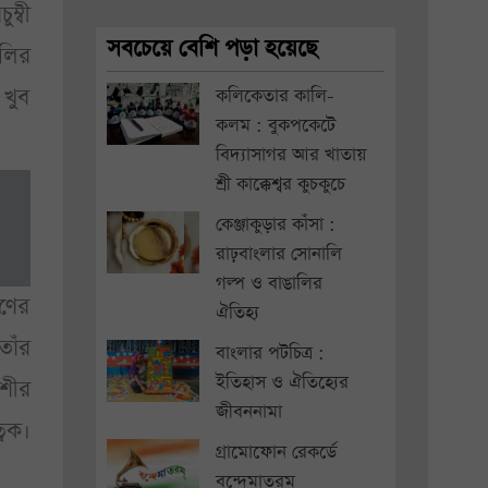
ম্বী
সবচেয়ে বেশি পড়া হয়েছে
ালির
 খুব
কলিকেতার কালি-
কলম : বুকপকেটে
বিদ্যাসাগর আর খাতায়
শ্রী কাক্কেশ্বর কুচকুচে
কেঞ্জাকুড়ার কাঁসা :
রাঢ়বাংলার সোনালি
গল্প ও বাঙালির
ষণের
ঐতিহ্য
তাঁর
বাংলার পটচিত্র :
ইতিহাস ও ঐতিহ্যের
শীর
জীবননামা
বিক।
গ্রামোফোন রেকর্ডে
বন্দেমাতরম্