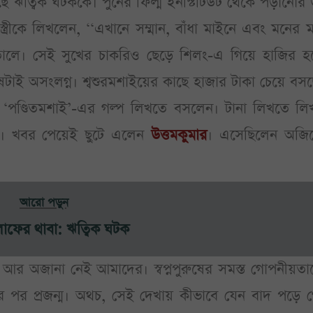
ঋত্বিক ঘটককে। পুনের ফিল্ম ইনস্টিটিউট থেকে পড়ানোর 
্ত্রীকে লিখলেন, ‘‘এখানে সম্মান, বাঁধা মাইনে এবং মনের
 তোলে। সেই সুখের চাকরিও ছেড়ে শিলং-এ গিয়ে হাজির হ
টাই অসংলগ্ন। শ্বশুরমশাইয়ের কাছে হাজার টাকা চেয়ে বস
‘পণ্ডিতমশাই’-এর গল্প লিখতে বসলেন। টানা লিখতে লি
কে। খবর পেয়েই ছুটে এলেন
উত্তমকুমার
। এসেছিলেন অজি
আরো পড়ুন
 লাফের থাবা: ঋত্বিক ঘটক
তো আর অজানা নেই আমাদের। স্বপ্নপুরুষের সমস্ত গোপনীয়ত
্মের পর প্রজন্ম। অথচ, সেই দেখায় কীভাবে যেন বাদ পড়ে 