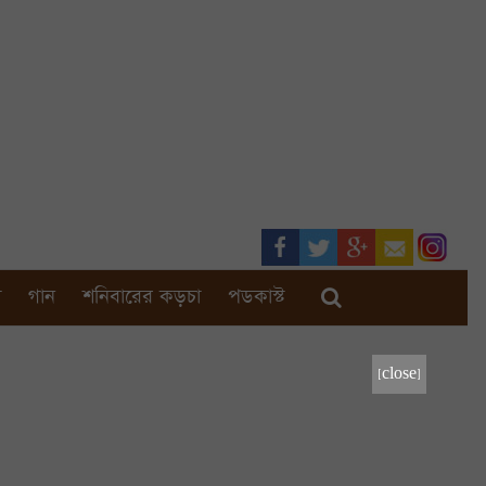
া
গান
শনিবারের কড়চা
পডকাস্ট
[close]