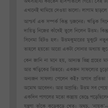
অর্থসাহায্য করতেন হাসপাতালে গিয়ে। সেই 
এখানেই থামিয়ে দেওয়া ভালো। লাগাম ছাড়লে
আশ্চর্য এক সম্পর্ক কিন্তু দুজনের। ঋত্বিক
দায়িত্ব নিজের কাঁধেই তুলে নিলেন উত্তম। কি
সিনেমা হিটও হল। উত্তমকুমারের মুকুটে নতু
তাহলে হয়তো আরো একটা সোনার অধ্যায় জুড়ে
কেন জানি না মনে হয়, আদ্যন্ত ভিন্ন গ্রহের 
আর ঋত্বিকের ভিতরে। একজন সাফল্যের চুড়ো ছু
অন্যজন সাফল্য পেলেন কই? অগাধ প্রতিভা 
অমোঘ আবেদন। আর অপ্রাপ্তি। উত্তম সব পেয়
একদিন পাগলের মতো কান্নায় ভেঙে পড়েছিলেন
যন্ত্রণা তাঁকে কুড়েকুড়ে খেত। অথচ, ‘নায়