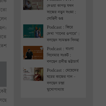
ডাক
দেওয়া কাপড় যখন
 মতো
সাজের নতুন সংজ্ঞা :
লেন
সোহিনী গুপ্ত
ছেন।
Podcast : ফিরে
দেখা ‘গানের ওপারে’ :
খতে
বলছেন স্যমন্তক সিনহা
তেশ
Podcast : বাংলা
সিনেমার সংকট :
বলছেন প্রদীপ্ত ভট্টাচার্য
Podcast : মেয়েদের
ঘরের কাজের গান –
বলছেন চন্দ্রা
মুখোপাধ্যায়
াকেই
গেছে