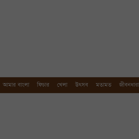
আমার বাংলা
ফিচার
খেলা
উৎসব
মতামত
জীবনধার