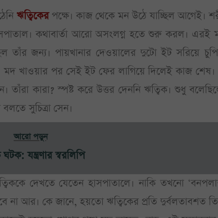
ঠেনি
ঋত্বিকের
পক্ষে। কাজ থেকে মন উঠে যাচ্ছিল আগেই। শ
পাতাল। কথাবার্তা আরো অসংলগ্ন হতে শুরু করল। এরই মধ
তাঁর জন্য। পায়খানার দেওয়ালের দুটো ইট সরিয়ে চুপিচ
। মদ খাওয়ার পর সেই ইট ফের লাগিয়ে দিলেই কাজ শেষ।
াঁরা কারা? স্পষ্ট করে উত্তর দেননি ঋত্বিক। শুধু বলেছি
লতে সুচিত্রা সেন।
আরো পড়ুন
 ঘটক: যন্ত্রণার স্বরলিপি
ঋত্বিককে দেখতে যেতেন হাসপাতালে। নাকি তখনো ‘বনপলা
িলবে না আর। কে জানে, হয়তো ঋত্বিকের প্রতি দুর্বলতাবশত ত