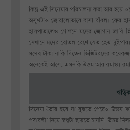
কিন্তু এই সিনেমার পরিচালনা করা আর হয়ে ও
অসুখটাও জোরালোভাবে বাসা বাঁধল। ফের হাস
হাসপাতালেও গোপনে মদের জোগান জারি ছিল 
সেখানে মদের বোতল রেখে যেত হেড সুইপার
মদের টাকা নাকি দিতেন ভিজিটরদের কয়েকজন। ত
অনেকেই আসে, এমনকি উত্তম আর রমাও। রমা ব
ঋত্বিক
সিনেমা তৈরি হবে না বুঝতে পেরেও উত্তম 
পদাবলী’ নিয়ে স্বপ্নটা ছাড়তে চাননি। উত্তর ম