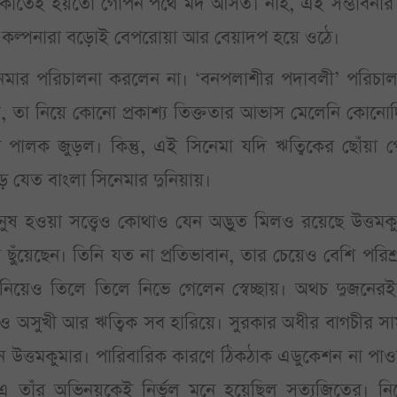
টাকাতেই হয়তো গোপন পথে মদ আসত। নাহ, এই সম্ভাবনার চ
 কল্পনারা বড়োই বেপরোয়া আর বেয়াদপ হয়ে ওঠে।
 সিনেমার পরিচালনা করলেন না। ‘বনপলাশীর পদাবলী’ পরিচা
ন্তু, তা নিয়ে কোনো প্রকাশ্য তিক্ততার আভাস মেলেনি কোনো
ন পালক জুড়ল। কিন্তু, এই সিনেমা যদি ঋত্বিকের ছোঁয়া 
 যেত বাংলা সিনেমার দুনিয়ায়।
মানুষ হওয়া সত্ত্বেও কোথাও যেন অদ্ভুত মিলও রয়েছে উত্তমক
ঁয়েছেন। তিনি যত না প্রতিভাবান, তার চেয়েও বেশি পরিশ্
নিয়েও তিলে তিলে নিভে গেলেন স্বেচ্ছায়। অথচ দুজনেরই
েও অসুখী আর ঋত্বিক সব হারিয়ে। সুরকার অধীর বাগচীর স
 উত্তমকুমার। পারিবারিক কারণে ঠিকঠাক এডুকেশন না পা
ক’-এ তাঁর অভিনয়কেই নির্ভুল মনে হয়েছিল সত্যজিতের। ন