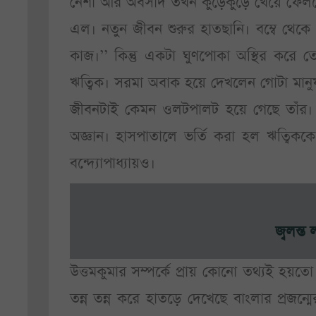
নেশা আর অবসাদ তখন কুড়েকুড়ে খেয়ে ফেলছে 
এল। নতুন জীবন শুরুর হাতছানি। বম্বে থেকে স
কাজ।’’ কিন্তু একটা ঘুণপোকা অস্থির করে
ঋত্বিক। সরমা অবাক হয়ে দেখলেন গোটা মানুষ
জীবনটাই কেমন ওলটপালট হয়ে গেছে তাঁর। 
অজ্ঞান। হাসপাতালে ভর্তি করা হল ঋত্বিক
বন্দ্যোপাধ্যায়ও।
জ্বলন্ত
উত্তমকুমার সম্পর্কে প্রায় কোনো তথ্যই হয়
তন্ন তন্ন করে হাতড়ে দেখেছে বাংলার প্রজন