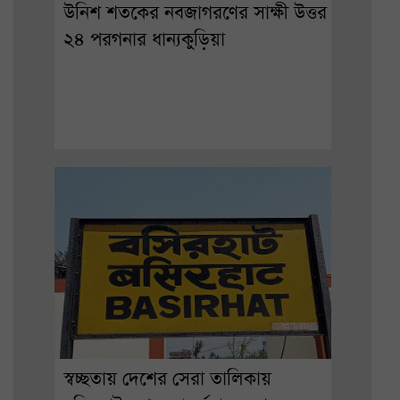
উনিশ শতকের নবজাগরণের সাক্ষী উত্তর
২৪ পরগনার ধান্যকুড়িয়া
স্বচ্ছতায় দেশের সেরা তালিকায়