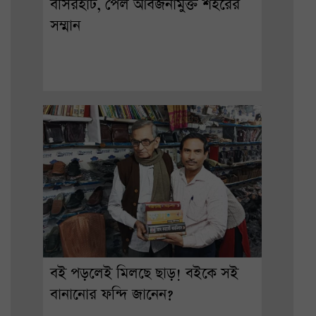
বসিরহাট, পেল আবর্জনামুক্ত শহরের
সম্মান
বই পড়লেই মিলছে ছাড়! বইকে সই
বানানোর ফন্দি জানেন?