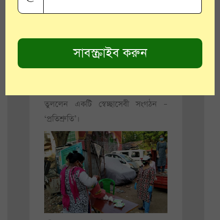
অসহায় মানুষদের দিকে সাহায্যের হাত
বাড়িয়ে দেবেন। বরানগর অঞ্চলেই তাঁদের
শৈশব-কৈশোর কেটেছে।
লকডাউনের
সময়ে নিজেদের এলাকার জন্য কিছু
করতে প্রাণ ব্যাকুল হয়ে উঠেছিল। তাই
মহিলা, শিশু ও চরম কষ্টে থাকা গরিবদের
পাশে দাঁড়ানোর লক্ষ্য নিয়ে তাঁরা গড়ে
তুললেন একটি স্বেচ্ছাসেবী সংগঠন –
‘প্রতিশ্রুতি’।