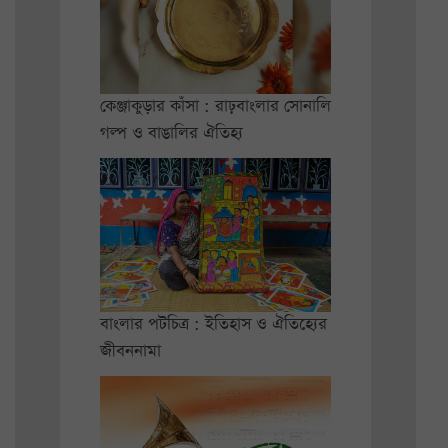
কেঞ্জাকুড়ার কাঁসা : রাঢ়বাংলার সোনালি
গল্প ও বাঙালির ঐতিহ্য
বাংলার পটচিত্র : ইতিহাস ও ঐতিহ্যের
জীবননামা