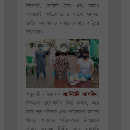
নিয়োগী, সোহিনী মৈত্র এবং আরও
অনেকেই ‘প্রতিশ্রুতি’-র সক্রিয় সদস্য।
স্থানীয় মানুষেরাও সাহায্যের হাত বাড়িয়ে
দিয়েছেন।
ঋতুমতী মহিলাদের
স্যানিটারি ন্যাপকিন
,
শিশুদের প্রয়োজনীয় কিছু খাবার, আর
চরম দুস্থ পরিবার এবং ব্যক্তিদের শুকনো
খাবার দেওয়ার পরিকল্পনা নিয়েছেন
তাঁরা। এলাকা নির্দিষ্ট করে সরাসরি