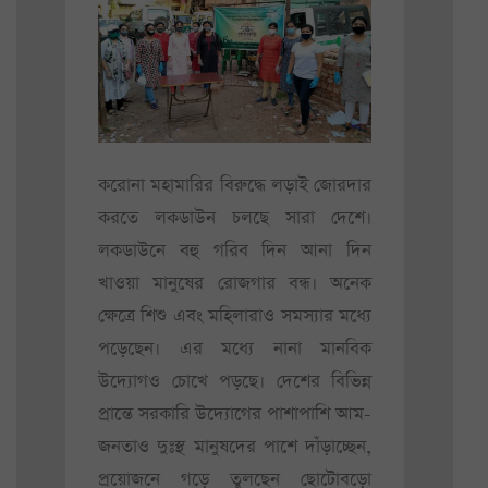
করোনা মহামারির বিরুদ্ধে লড়াই জোরদার
করতে লকডাউন চলছে সারা দেশে।
লকডাউনে বহু গরিব দিন আনা দিন
খাওয়া মানুষের রোজগার বন্ধ। অনেক
ক্ষেত্রে শিশু এবং মহিলারাও সমস্যার মধ্যে
পড়েছেন। এর মধ্যে নানা মানবিক
উদ্যোগও চোখে পড়ছে। দেশের বিভিন্ন
প্রান্তে সরকারি উদ্যোগের পাশাপাশি আম-
জনতাও দুঃস্থ মানুষদের পাশে দাঁড়াচ্ছেন,
প্রয়োজনে গড়ে তুলছেন ছোটোবড়ো