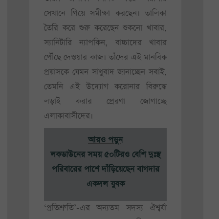
সেখানে গিয়ে সমীক্ষা করছেন। তালিকা
তৈরি করে শুরু করেছেন শুকনো খাবার,
স্যানিটারি ন্যাপকিন, বাচ্চাদের খাবার
পৌঁছে দেওয়ার কাজ। তাঁদের এই মানবিক
প্রয়াসকে যেমন সাধুবাদ জানাচ্ছেন সবাই,
তেমনি এই উদ্যোগ করোনার বিরুদ্ধে
লড়াই করার প্রেরণা জোগাচ্ছে
এলাকাবাসীদের।
আরও পড়ুন
লকডাউনের সময় ৫০টিরও বেশি দুঃস্থ
পরিবারের পাশে দাঁড়িয়েছেন বাগদার
একদল যুবক
‘প্রতিশ্রুতি’-এর অন্যতম সদস্য ঐশ্বর্যা