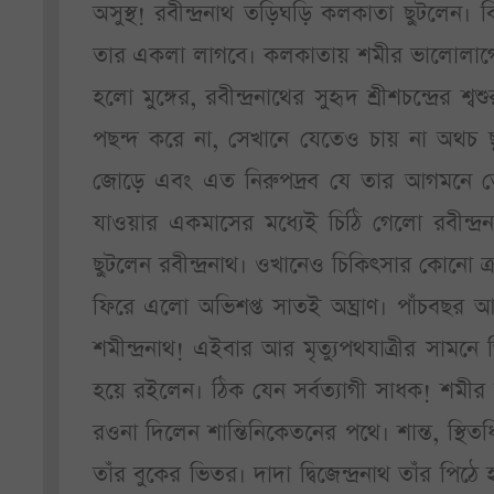
অসুস্থ! রবীন্দ্রনাথ তড়িঘড়ি কলকাতা ছুটলেন। 
তার একলা লাগবে। কলকাতায় শমীর ভালোলাগে ন
হলো মুঙ্গের, রবীন্দ্রনাথের সুহৃদ শ্রীশচন্দ্রের শ
পছন্দ করে না, সেখানে যেতেও চায় না অথচ 
জোড়ে এবং এত নিরুপদ্রব যে তার আগমনে তোমাদ
যাওয়ার একমাসের মধ্যেই চিঠি গেলো রবীন্দ্রনা
ছুটলেন রবীন্দ্রনাথ। ওখানেও চিকিৎসার কোনো ত্র
ফিরে এলো অভিশপ্ত সাতই অঘ্রাণ। পাঁচবছর আ
শমীন্দ্রনাথ! এইবার আর মৃত্যুপথযাত্রীর সামনে
হয়ে রইলেন। ঠিক যেন সর্বত্যাগী সাধক! শমী
রওনা দিলেন শান্তিনিকেতনের পথে। শান্ত, স্থ
তাঁর বুকের ভিতর। দাদা দ্বিজেন্দ্রনাথ তাঁর পিঠে