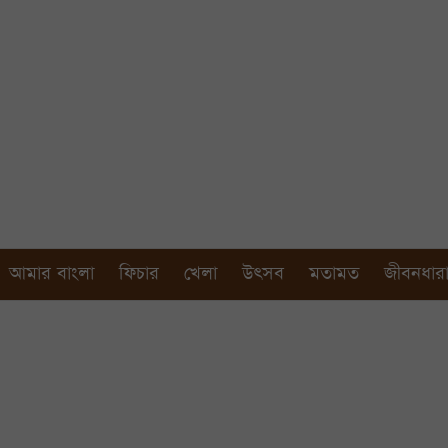
আমার বাংলা
ফিচার
খেলা
উৎসব
মতামত
জীবনধার