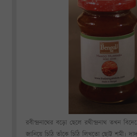
রবীন্দ্রনাথের বড়ো ছেলে রথীন্দ্রনাথ তখন বি
জানিয়ে চিঠি তাঁকে চিঠি লিখতো ছোট্ট শমী। দ