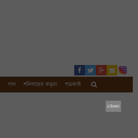
া
গান
শনিবারের কড়চা
পডকাস্ট
[close]