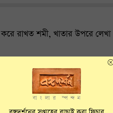
করে রাখত শমী, খাতার উপরে লেখা
বঙ্গদর্শনের সপ্তাহের বাছাই করা ফিচার