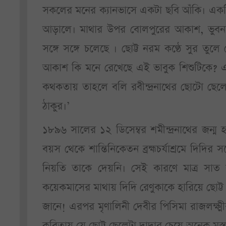
সকলের মনের ক্যানভাসে একটা ছবি আঁকি। একটি 
আড়ালে। মাথার উপর বোলপুরের আকাশ, ভুবনডাঙ
সঙ্গে সঙ্গে চলেছে । ছোট্ট নরম কণ্ঠে সুর তুল
আকাশ কি মনে রেখেছে এই ভাবুক শিশুটিকে? এ
কথকতায় তাহলে বলি রবীন্দ্রনাথের ছোটো ছেলে 
ঠাকুর।’
১৮৯৬ সালের ১২ ডিসেম্বর শমীন্দ্রনাথের জন্ম হ
বয়স থেকে শান্তিনিকেতন ব্রহ্মচর্যাশ্রমে দিদির 
নিয়তি তাকে দেয়নি। সেই কারণে মাত্র সা
কয়েকমাসের মাথায় দিদি রেণুকাকে হারিয়ে ছোট্ট
জানে! এরপর মৃণালিনী দেবীর পিসিমা রাজলক্ষ্মী
কবিতায় যে ছোট্ট ছেলেটা দাদার চেয়ে অনেক মস