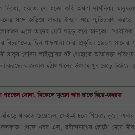
দিতো, হয়তো সে হতো কবি অথবা দার্শনিক। মানুষকে
র সঙ্গে জড়িয়ে থাকার ইচ্ছা! পরে স্মৃতিচারণ করতে 
মী লোকজন এলে তাদের মোট ঘাড়ে করে আনতো। ’শারীরিক 
ীর বিচরণক্ষেত্র ছিল গাছপালা ঘেরা প্রকৃতি। ১৯০৭ সালের এ
শমী ঠাকুর সেদিন লাইব্রেরির বই গোছাতে অতিরিক্ত পরিশ্র
োচনা করছে। আজকাল হঠাৎ গানের উৎসাহ খুব বেড়ে উঠেছে। প
য় পরতেন সোনা, বিকেলে মুক্তো আর রাতে হিরে-জহরত
েই আঁকড়ে থাকতে চেয়েছেন, সেই-ই চলে গিয়েছে দূরে! এবার
লকাতা থেকে খবর এল, রবীন্দ্রনাথের ছোটো মেয়ে মীরা