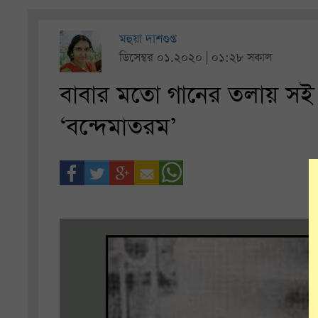
মহুয়া দাশগুপ্ত
ডিসেম্বর ০১.২০২০ | ০১:২৮ সকাল
বাবার মতো গানের তলায় সই 
‘বন্দেমাতরম’