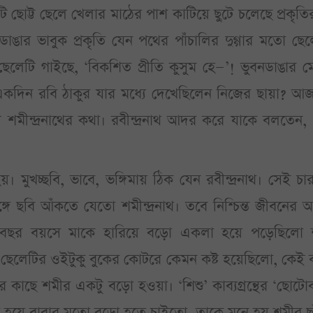
ছোট্ট ছেলে খেলার মাঠের পাশ কাটিয়ে ছুটে চলেছে প্রকৃত
ার ভাবুক প্রকৃতি যেন পথের পাঁচালির দুগ্গার মতো ছেল
ে ছেলেটি গাইছে, ‘বিকশিত প্রীতি কুসুম হে—’! ভুবনডাঙার 
কদিন রবি ঠাকুর যার মধ্যে দেখেছিলেন নিজের ছায়া? আ
শমীন্দ্রনাথের কথা। রবীন্দ্রনাথ আদর করে যাকে বলতেন, 
য়। মুখচ্ছবি, ভাবে, ভঙ্গিমায় ঠিক যেন রবীন্দ্রনাথ। সেই চ
সঙ্গে ছবি আঁকতে যেতো শমীন্দ্রনাথ। তবে নিশ্চিন্ত জীবনের আ
ত বছর বয়সে মাকে হারিয়ে বড়ো একলা হয়ে পড়েছিলো 
 ছেলেটির ওইটুকু বুকের কোটরে কেমন কষ্ট হয়েছিলো, কেই 
র কাছে শমীর একটু বড়ো হওয়া। ‘শিশু’ কাব্যগ্রন্থের ‘ছোট
্ত হয়ে বাবার মতো বড়ো হতে চাইতো, তাকে মনে হয় শমীর ছা