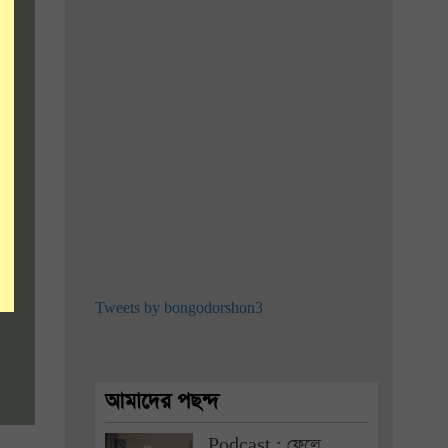
Tweets by bongodorshon3
আমাদের পছন্দ
Podcast : ফেলে