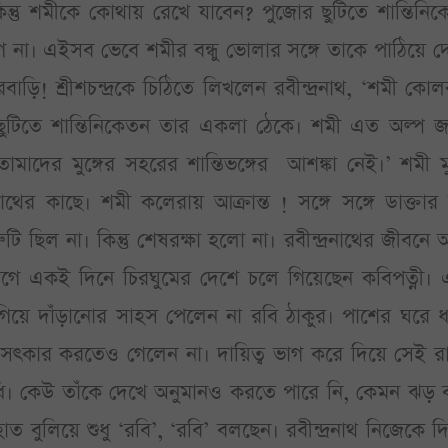
কিন্তু শমীকে কোথায় রেখে যাবেন? পুজোর ছুটিতে শান্তিনি
া। এইসব ভেবে শমীর বন্ধু ভোলার সঙ্গে তাকে পাঠিয়ে দ
্বশুরবাড়ি! শ্রীশচন্দ্রকে চিঠিতে লিখলেন রবীন্দ্রনাথ, ‘শমী কো
ছুটিতে শান্তিনিকেতন তার একলা ঠেকে। শমী এত অল্প জ
ের মুঙ্গের সহরের শান্তিভঙ্গের আশঙ্কা নেই।’ শমী মুঙ
থের কাছে। শমী কলেরায় আক্রান্ত ! সঙ্গে সঙ্গে ডাক্তার
ুটি ছিল না। কিন্তু শেষরক্ষা হলো না। রবীন্দ্রনাথের জীবনে
গে একই দিনে চিরঘুমের দেশে চলে গিয়েছেন কবিপত্নী। 
 গিয়ে দাঁড়ানোর সাহস পেলেন না রবি ঠাকুর। পাশের ঘরে ধ্য
র সৎকার করতেও গেলেন না। দায়িত্ব ভাগ করে দিয়ে সেই র
িতধি। কেউ তাঁকে দেখে অনুমানও করতে পারে নি, কেমন ঝড় 
 হাত বুলিয়ে শুধু ‘রবি’, ‘রবি’ বলছেন। রবীন্দ্রনাথ নিজেকে দি