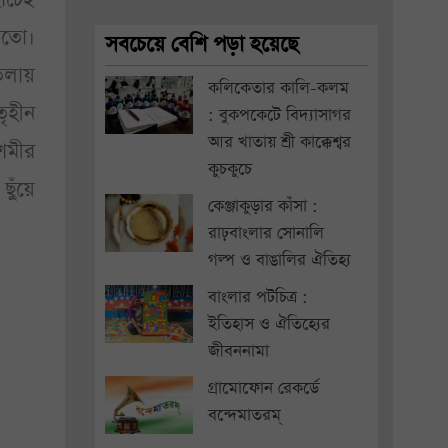
রতো।
সবচেয়ে বেশি পড়া হয়েছে
তলায়
কলিকেতার কালি-কলম
ৃহীন
: বুকপকেটে বিদ্যাসাগর
আর খাতায় শ্রী কাক্কেশ্বর
শমীর
কুচকুচে
ুঁয়ে
কেঞ্জাকুড়ার কাঁসা :
রাঢ়বাংলার সোনালি
গল্প ও বাঙালির ঐতিহ্য
বাংলার পটচিত্র :
ইতিহাস ও ঐতিহ্যের
জীবননামা
গ্রামোফোন রেকর্ডে
বন্দেমাতরম্