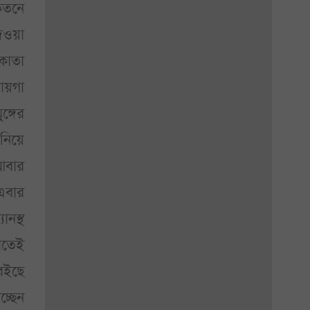
কেতনে
েওয়া
লকাতা
ায়গা
্গের
 নিয়ে
 আবার
এবার
ানস্থ
াতেই
বইছে
চ্ছেন