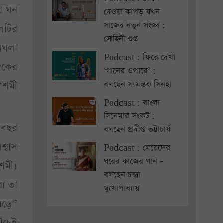
ির ঘন
দেওয়া কাপড় যখন
সাজের নতুন সংজ্ঞা :
েটির
সোহিনী গুপ্ত
মেঘলা
Podcast : ফিরে দেখা
জকের
‘গানের ওপারে’ :
‘শমী
বলছেন স্যমন্তক সিনহা
Podcast : বাংলা
সিনেমার সংকট :
ারবছর
বলছেন প্রদীপ্ত ভট্টাচার্য
শ্বাস
Podcast : মেয়েদের
ঘরের কাজের গান –
শমী।
বলছেন চন্দ্রা
বা তা
মুখোপাধ্যায়
োবড়ো’
ঁচেই