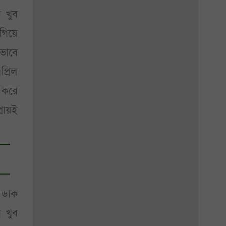
 খুব
গিয়ে
ভাবে
প্রিল
ম করে
্রায়ই
 ডাক
 খুব