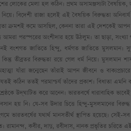
েশের লোকের মেলা হল কঠিন। প্রথম অসামঞ্জস্যটা বৈষয়িক, অ
নিয়ে। বিদেশী রাজা হলেই এই বৈষয়িক বিরুদ্ধতা অনিবার্য
 তীব্রতা ক্রমশই কমে আসছিল, কেননা তারা এই দেশকেই আপন
ধে আমরা পরস্পরের অংশীদার হয়ে উঠলুম। তা ছাড়া, সংখ্যা
ই বংশগত জাতিতে হিন্দু, ধর্মগত জাতিতে মুসলমান। সু
তু তীব্রতর বিরুদ্ধতা রয়ে গেল ধর্ম নিয়ে। মুসলমান শা
াত্মা যাঁরা জন্মেছেন তাঁরাই আপন জীবনে ও বাক্যপ্রচার
্যা যতই কঠিন ততই পরমাশ্চর্য তাঁদের প্রকাশ। বিধাতা এমনি
্রেষ্ঠকে উদ্‌ঘাটিত করে আনেন। ভারতবর্ষে ধারাবাহিক ভাবে
ান হয় নি। যে-সব উদার চিত্তে হিন্দু-মুসলমানের বিরুদ্ধ
মে ভারতবর্ষের যথার্থ মানসতীর্থ স্থাপিত হয়েছে। সেই-সব 
ঠিত। রামানন্দ, কবীর, দাদু, রবীদাস, নানক প্রভৃতির চরিতে 