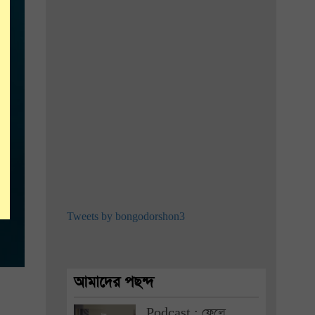
Tweets by bongodorshon3
আমাদের পছন্দ
Podcast : ফেলে