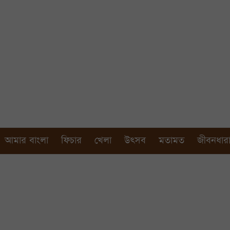
আমার বাংলা
ফিচার
খেলা
উৎসব
মতামত
জীবনধার