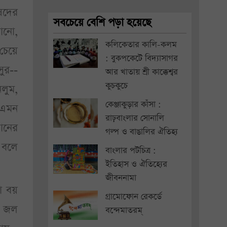
িষদের
সবচেয়ে বেশি পড়া হয়েছে
জানো,
কলিকেতার কালি-কলম
চেয়ে
: বুকপকেটে বিদ্যাসাগর
সুর--
আর খাতায় শ্রী কাক্কেশ্বর
কুচকুচে
নলুম,
কেঞ্জাকুড়ার কাঁসা :
 এমন
রাঢ়বাংলার সোনালি
ানের
গল্প ও বাঙালির ঐতিহ্য
 বলে
বাংলার পটচিত্র :
ইতিহাস ও ঐতিহ্যের
জীবননামা
া বয়
গ্রামোফোন রেকর্ডে
ই জল
বন্দেমাতরম্