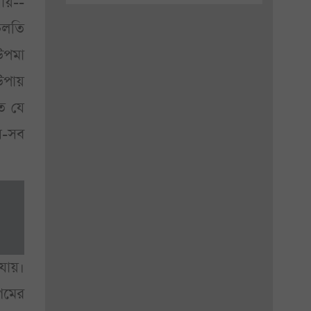
ায়--
চলতি
 উপমা
 উপায়
ে যে
ে-সব
যায়।
গমের