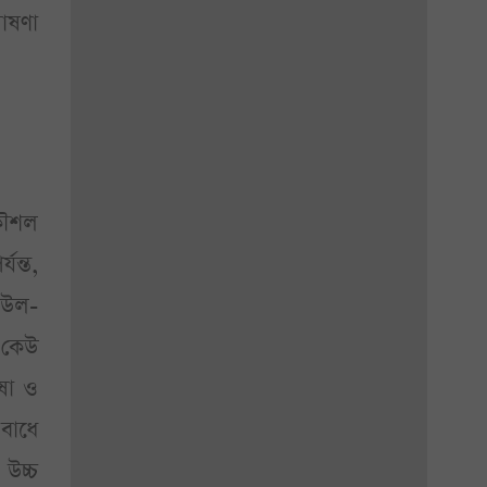
োষণা
কৌশল
যন্ত,
াউল-
 কেউ
ষা ও
 বাধে
 উচ্চ