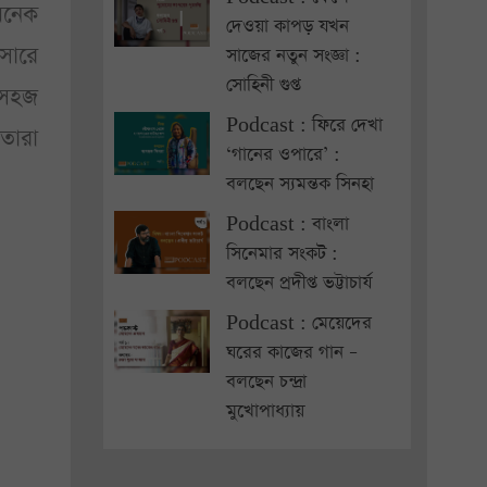
অনেক
দেওয়া কাপড় যখন
সারে
সাজের নতুন সংজ্ঞা :
সোহিনী গুপ্ত
 সহজ
Podcast : ফিরে দেখা
তারা
‘গানের ওপারে’ :
বলছেন স্যমন্তক সিনহা
Podcast : বাংলা
সিনেমার সংকট :
বলছেন প্রদীপ্ত ভট্টাচার্য
Podcast : মেয়েদের
ঘরের কাজের গান –
বলছেন চন্দ্রা
মুখোপাধ্যায়