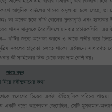
রে; তাদের হাতে এই ধারার গভীরতা, এর বিশুদ্ধতা চলে য
অধিকাংশ আধুনিক বাউলের গানের অমূল্যতা চলে গেছে, তা 
ে। তা অনেক স্থলে বাঁধি বোলের পুনরাবৃত্তি এবং হাস্যকর
ুভয়ের শাসন মানুষকে বৈরাগীদলে টানবার প্রচারকগিরি। এর
ভব-- খাঁটির জন্যে অপেক্ষা করতে ও তাকে গভীর করে চিনত
কৃত্রিম নকলের প্রচুরতা চলতে থাকে। এইজন্যে সাধারণত য
ধনার কী সাহিত্যের দিক থেকে তার দাম বেশি নয়।
আরও পড়ুন
া নিয়ে রবীন্দ্রনাথের কথা
থেকে স্বদেশের চিত্তের একটা ঐতিহাসিক পরিচয় পাওয়া 
ের যে একটি বড়ো আন্দোলন জেগেছিল, সেটি মুসলমান-অভ্যা