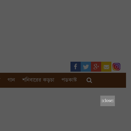
া
গান
শনিবারের কড়চা
পডকাস্ট
[close]