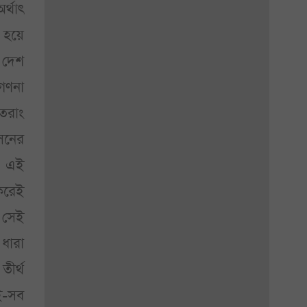
র্থাৎ
 হয়ে
 দেশ
 গণনা
তরাং
সনের
ে এই
 করেই
ই সেই
 ধারা
তীর্থ
এই-সব