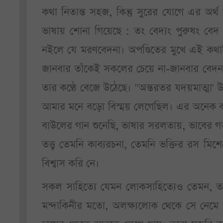
কথা নিতান্ত সহজ, কিন্তু সুরের যোগে এর অর্
ভাষায় শোনা গিয়েছে : তং বেদ্যং পুরুষং বেদ 
নইলে যে মরণবেদনা। অপণ্ডিতের মুখে এই কথা
জানবার তাঁকেই সকলের চেয়ে না-জানবার বেদনা--
তার কণ্ঠে বেজে উঠেছে। "অন্তরতর যদয়মাত্মা'
আমার মনে বড়ো বিস্ময় লেগেছিল। এর অনেক কা
বাউলের গান শুনেছি, ভাষার সরলতায়, ভাবের গভ
তত্ত্ব তেমনি কাব্যরচনা, তেমনি ভক্তির রস 
বিশ্বাস করি নে।
সকল সাহিত্যে যেমন লোকসাহিত্যেও তেমন, ত
মন্দাকিনীর মতো, অলক্ষ্যলোক থেকে সে ন