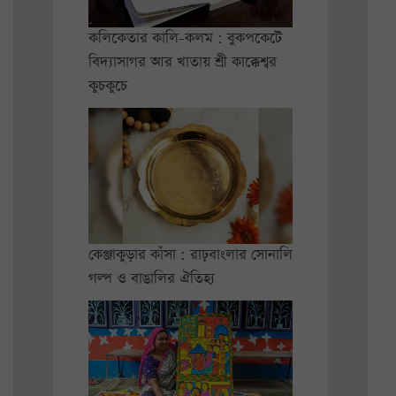
কলিকেতার কালি-কলম : বুকপকেটে
বিদ্যাসাগর আর খাতায় শ্রী কাক্কেশ্বর
কুচকুচে
কেঞ্জাকুড়ার কাঁসা : রাঢ়বাংলার সোনালি
গল্প ও বাঙালির ঐতিহ্য