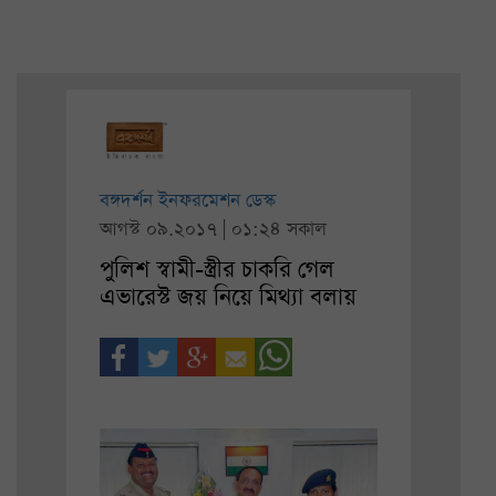
বঙ্গদর্শন ইনফরমেশন ডেস্ক
আগস্ট ০৯.২০১৭ | ০১:২৪ সকাল
পুলিশ স্বামী-স্ত্রীর চাকরি গেল
এভারেস্ট জয় নিয়ে মিথ্যা বলায়