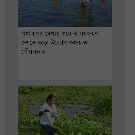
গঙ্গাসাগর মেলায় করোনা সংক্রমণ
রুখতে বড়ো উদ্যোগ কলকাতা
পৌরসভার