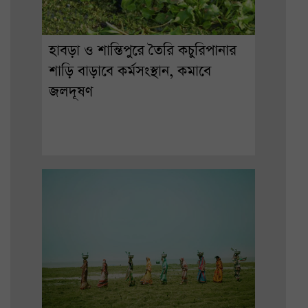
হাবড়া ও শান্তিপুরে তৈরি কচুরিপানার
শাড়ি বাড়াবে কর্মসংস্থান, কমাবে
জলদূষণ