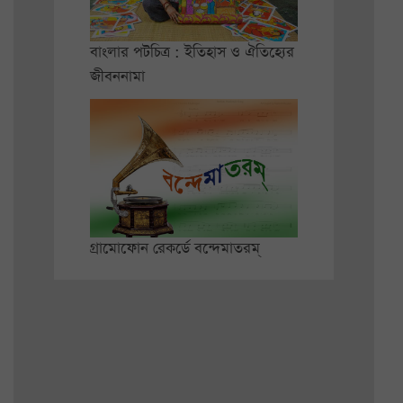
বাংলার পটচিত্র : ইতিহাস ও ঐতিহ্যের
জীবননামা
গ্রামোফোন রেকর্ডে বন্দেমাতরম্