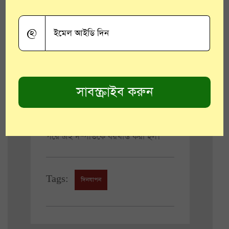
আইনত দণ্ডনীয় অপরাধ। তাছাড়া পুলিস
যদি মিথ্যাচার করে তাহলে জনমানসে
@
পুলিস সম্পর্ক খারাপ প্রতিক্রিয়া তৈরি হয়।’
গত বছরের মে মাসে এভারেস্ট অভিযানে
গিয়েছিলেন এই দম্পতি। সেই অভিযান
ব্যর্থ হয়। ব্যর্থতা লুকোতে এভারেস্ট জয়ের
নকল ছবি পেশ করেছিলেন এই দম্পতি।
ছবিগুলি যে ভুয়ো, সেটা প্রমাণ হওয়ার
পরে এই দম্পতিকে বরখাস্ত করা হল।
Tags:
দিনযাপন