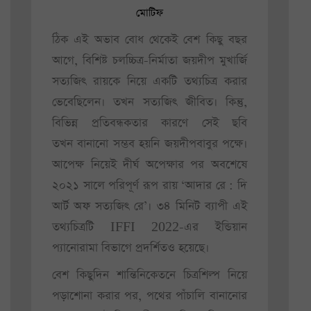
মোটিফ
ঠিক এই অভাব বোধ থেকেই বেশ কিছু বছর
আগে, বিশিষ্ট চলচ্চিত্র-নির্মাতা জয়দীপ মুখার্জি
সত্যজিৎ রায়কে নিয়ে একটি তথ্যচিত্র করার
ভেবেছিলেন। তখন সত্যজিৎ জীবিত। কিন্তু,
বিভিন্ন প্রতিবন্ধকতার কারণে সেই ছবি
তখন বানানো সম্ভব হয়নি জয়দীপবাবুর পক্ষে।
আপেক্ষ নিয়েই দীর্ঘ অপেক্ষার পর অবশেষে
২০২১ সালে পরিপূর্ণ রূপ রায় ‘আদার রে : দি
আর্ট অফ সত্যজিৎ রে’। ৩৪ মিনিট ব্যাপী এই
তথ্যচিত্রটি IFFI 2022-এর ইন্ডিয়ান
প্যানোরামা বিভাগে প্রদর্শিতও হয়েছে।
বেশ কিছুদিন শান্তিনিকেতনে চিত্রশিল্প নিয়ে
পড়াশোনা করার পর, পথের পাঁচালি বানানোর