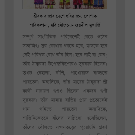
হীরক রাজার দেশে ছবির জন্য পোশাক
পরিকল্পনা, ছবি সৌজন্যে- জয়দীপ মুখার্জি
সম্পূর্ণ সাংগীতিক পরিবেশেই বেড়ে ওঠেন
সত্যজিৎ। সুর কোথায় ধরতে হবে, ছাড়তে হবে
সেই পরিণত বোধ তাঁর ছিল। হবে নাই বা কেন!
তাঁর ঠাকুরদা উপেন্দ্রকিশোরও সুরকার ছিলেন।
তুখড় বেহালা, বাঁশি, পাখোয়াজ বাজাতে
পারতেন। অন্যদিকে, তাঁর মায়ের ঠাকুরদা শ্রী
কালী নারায়ণ গুপ্তও ছিলেন একজন গুণী
সুরকার। তাঁর মামার বাড়ির প্রায় প্রত্যেকেই
গান গাইতে পারতেন। অন্যদিকে,
শান্তিনিকেতনে যাঁদের সান্নিধ্যে এসেছিলেন,
তাঁদের দৌলতে নন্দনতত্ত্বের পুরোটাই গ্রহণ