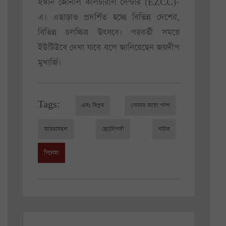
ইস্টার্ন জোনাল কালচারাল সেন্টার (EZCC)-
এ। এছাড়াও প্রদর্শিত হচ্ছে বিভিন্ন দেশের,
বিভিন্ন চলচ্চিত্র উৎসবে। পরবর্তী সময়ে
ইউটিউবে দেখা যাবে বলে জানিয়েছেন জয়দীপ
মুখার্জি।
Tags:
এবং বিপ্লব
সোনার মতো গল্প
আড্ডামহল
ছোটোপর্দা
নাটক
সিনেমা