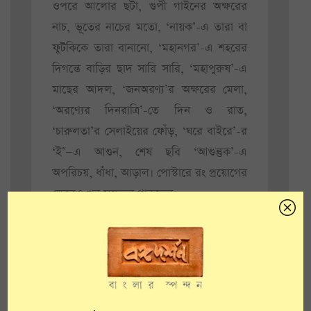
ওপরে আলোর ছটা, গুপী গাইনের অক্ষরের
নাচ, ভূতের নাচের মতো, ‘নায়ক’-এ তারা বা
ফুটকিকে তারা বানানো, ‘মহানগর’-এ শহরের
দিগন্তে বাড়ির ছাদ সারি সারি, ‘মহাপুরুষ’-এ
মাছের আদল, ‘জনঅরণ্য’র অক্ষরের মেলা,
‘অরণ্যের দিনরাত্রি’-তে দিন ও রাত,
‘চারুলতা’র সেলাইয়ের ফোঁড়, ‘ঘরে বাইরে’-র
‘ই’—এ আগুন, শেষ ছবি ‘আগুন্তুক’-এ
অপরিচয়, ধাঁধা, আড়াল। পোস্টারে রং প্রয়োগের
ক্ষেত্রেও খুব সচেতন থাকতেন।
অথচ, এসব গভীর ভাবে নিরীক্ষণ দূরের কথা
পরিচালনার বাইরে বেরিয়ে, বিশেষত পথের
পাঁচালির বাইরে যে সত্যজিৎ, তাঁর খবর ক’জন
রাখেন? ‘দেশ’ পত্রিকা, নন্দন প্রেক্ষাগৃহের
লোগো কার ডিজাইন, আজও অনেকেই জানেন