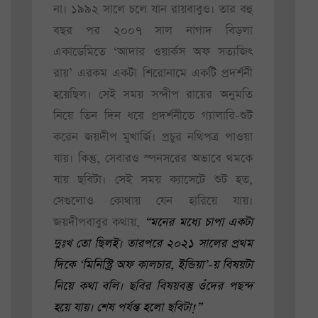
না। ১৯৯২ সালে চলে যান রায়বাবুও। তার বহু
বছর পর ২০০৭ সাল নাগাদ বিড়লা
একাডেমিতে ‘আদার ওয়ার্কস অফ সত্যজিৎ
রায়’ এরকম একটা শিরোনামে একটি প্রদর্শনী
হয়েছিল। সেই সময় সন্দীপ রায়ের অনুমতি
নিয়ে তিন দিন ধরে প্রদর্শনীতে গ্যালারি-শুট
করেন জয়দীপ মুখার্জি। প্রচুর নথিপত্র পাওয়া
যায়। কিন্তু, সেবারও স্পনসরের অভাবে থমকে
যায় ছবিটা। সেই সময় ক্যাসেটে শুট হত,
সেগুলোও কোথায় যেন হারিয়ে যায়।
জয়দীপবাবুর কথায়,
“মনের মধ্যে চাপা একটা
দুঃখ তো ছিলই। তারপরে ২০২১ সালের প্রথম
দিকে ‘মিনিস্ট্রি অফ কালচার, ইন্ডিয়া’-য় বিষয়টা
নিয়ে কথা বলি। ছবির বিষয়বস্তু ওঁদের পছন্দ
হয়ে যায়। শেষ পর্যন্ত হলো ছবিটা!”