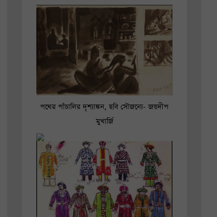
পথের পাঁচালির দৃশ্যাঙ্কন,
ছবি সৌজন্যে- জয়দীপ
মুখার্জি