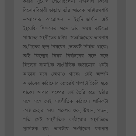
করার সুযোগ পেয়েছিলেন। নন্দলাল কিংবা
বিনোদবিহারী ছাড়াও তাঁর আরেক মাষ্টারমশাই
—অ্যালেক্স আরোন্সন – ইহুদি-জার্মান এই
ইংরেজি শিক্ষকের সঙ্গে তাঁর সময় কাটতো
পাশ্চাত্য সংগীতের চর্চায়। সত্যজিত্যের ভাবনায়
সংগীতের ছন্দ বিষয়ের ভেতরই নিহিত থাকে।
তাই ফিল্মের বিষয় নির্বাচনের সঙ্গে সঙ্গে
ফিল্মের সামগ্রিক সাংগীতিক কাঠামোর একটা
আভাস মনে কোথাও থাকে। সেই অস্পষ্ট
আভাসের কাঠামোর ভেতরই গল্পটা তৈরি হতে
থাকে। আবার গল্পের এই তৈরি হয়ে ওঠার
সঙ্গে সঙ্গে সেই সাংগীতিক কাঠামো খানিকটা
স্পষ্ট চেহারা নেয়। গল্পের শুরু, উত্থান, পতন,
গতি সেই সাংগীতিক কাঠামোর সংগতিতে
প্রাসঙ্গিক হয়। ভারতীয় সংগীতের ঘরাণায়