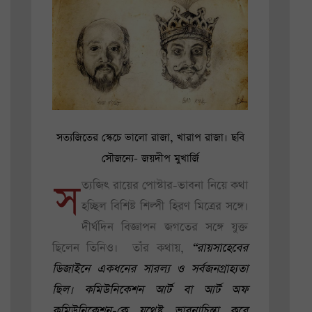
সত্যজিতের স্কেচে ভালো রাজা, খারাপ রাজা। ছবি
সৌজন্যে- জয়দীপ মুখার্জি
স
ত্যজিৎ রায়ের পোস্টার-ভাবনা নিয়ে কথা
হচ্ছিল বিশিষ্ট শিল্পী হিরণ মিত্রের সঙ্গে।
দীর্ঘদিন বিজ্ঞাপন জগতের সঙ্গে যুক্ত
ছিলেন তিনিও। তাঁর কথায়,
“রায়সাহেবের
ডিজাইনে একধনের সারল্য ও সর্বজনগ্রাহ্যতা
ছিল। কমিউনিকেশন আর্ট বা আর্ট অফ
কমিউনিকেশন-কে যথেষ্ট ভাবনাচিন্তা করে