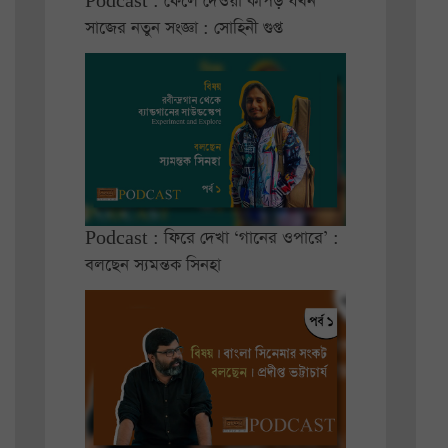
Podcast : ফেলে দেওয়া কাপড় যখন
সাজের নতুন সংজ্ঞা : সোহিনী গুপ্ত
Podcast : ফিরে দেখা ‘গানের ওপারে’ :
বলছেন স্যমন্তক সিনহা