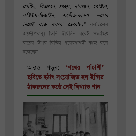
পেন্টিং, বিজ্ঞাপন, প্রচ্ছদ, নামাঙ্কন, পোস্টার,
কস্টিউম-ডিজাইন, সংগীত-ভাবনা –এসব
নিয়েই কাজ করবো ভেবেছি।”
বলছিলেন
জয়দীপবাবু। তিনি দীর্ঘদিন ধরেই সত্যজিৎ
রায়ের উপর বিভিন্ন গবেষণাধর্মী কাজ করে
চলেছেন।
আরও পড়ুন:
‘পথের পাঁচালী’
ছবিতে হঠাৎ সংযোজিত হল ইন্দির
ঠাকরুনের কণ্ঠে সেই বিখ্যাত গান