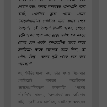
প্রয়োগ করা। অক্ষর কসরতের পাশাপাশি, নানা
বার্তা, পোস্টারে ঢুকে পড়ত। যেমন
‘চিড়িয়াখানা’-র পোস্টারে নানা কথার শেষে
‘দেখুন’। এই ‘দেখুন’ তিনটি অক্ষর, শেষের
দুটো অক্ষর ‘খুন’ লাল রঙে। অর্থাৎ এক নজরে
বোঝা গেল একটা খুনখারাপির আবহ আছে
চলচ্চিত্রে। তাতে রক্তপাত আছে কিনা, তা
গৌন। কিন্তু অক্ষর দুটি থেকে রক্ত ঝরে
পড়লো।”
শুধু ‘চিড়িয়াখানা’ নয়, তাঁর সমস্ত সিনেমার
পোস্টারেই ব্যবহার করেছিলেন
‘টাইপোগ্রাফিক্যাল জাগলারি’। ‘পথের
পাঁচালি’র সারল্য, ‘জলসাঘর’-এর জমিদার
বাড়ি, ‘দেবী’-তে চালচিত্র, একইসঙ্গে অক্ষরের