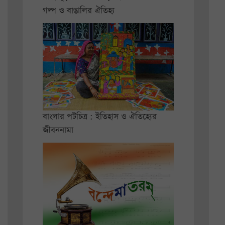
গল্প ও বাঙালির ঐতিহ্য
বাংলার পটচিত্র : ইতিহাস ও ঐতিহ্যের
জীবননামা