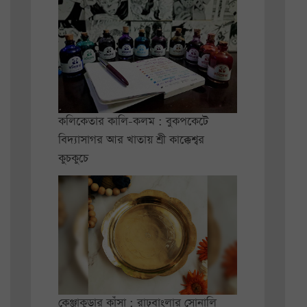
কলিকেতার কালি-কলম : বুকপকেটে
বিদ্যাসাগর আর খাতায় শ্রী কাক্কেশ্বর
কুচকুচে
কেঞ্জাকুড়ার কাঁসা : রাঢ়বাংলার সোনালি