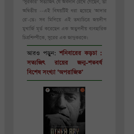
‘সুরকার’ সত্যজিৎ যে অবদান রেখে গেছেন, তা
অদ্বিতীয় --এই বিষয়টিই ধরা হয়েছে 'আদার
রে'-তে। সব মিলিয়ে এই তথ্যচিত্রে জয়দীপ
মুখার্জি মূর্ত করেছেন এক অতুলনীয় ব্যবহারিক
চিত্রশিল্পীকে, সুরের এক জাদুকরকে।
আরও পড়ুন:
শনিবারের কড়চা :
সত্যজিৎ রায়ের জন্ম-শতবর্ষ
বিশেষ সংখ্যা ‘অপরাজিত’