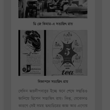
ডি জে কিমার-এ সত্যজিৎ রায়
বিজ্ঞাপনে সত্যজিৎ রায়
সেদিন জয়দীপবাবুর ইচ্ছে শুনে শেষে সম্মতিও
জানিয়ে ছিলেন সত্যজিৎ রায়। কিন্তু, যেকোনও
কারণে সেই সময় তথ্যচিত্রের কাজ আর এগোয়