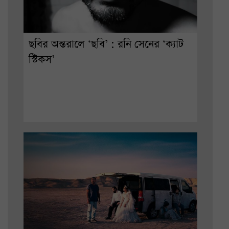
ছবির অন্তরালে ‘ছবি’ : রনি সেনের ‘ক্যাট
স্টিকস’