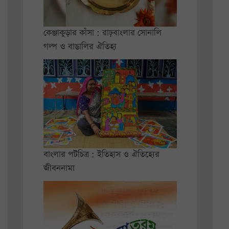
কেঞ্জাকুড়ার কাঁসা : রাঢ়বাংলার সোনালি
গল্প ও বাঙালির ঐতিহ্য
বাংলার পটচিত্র : ইতিহাস ও ঐতিহ্যের
জীবননামা