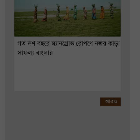
গত দশ বছরে ম্যানগ্রোভ রোপণে নজর কাড়া
সাফল্য বাংলার
আরও