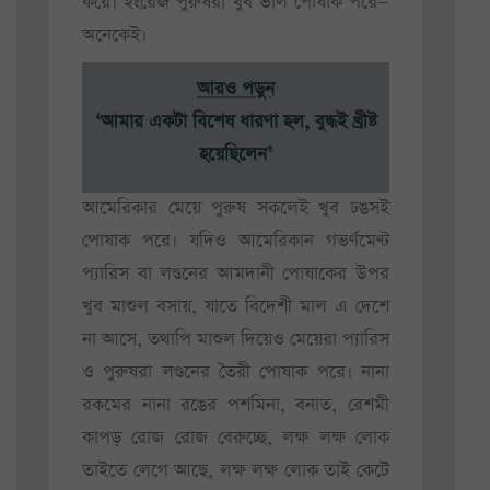
করে। ইংরেজ পুরুষরা খুব ভাল পোষাক পরে—
অনেকেই।
আরও পড়ুন
‘আমার একটা বিশেষ ধারণা হল, বুদ্ধই খ্রীষ্ট
হয়েছিলেন’
আমেরিকার মেয়ে পুরুষ সকলেই খুব ঢঙসই
পোষাক পরে। যদিও আমেরিকান গভর্ণমেণ্ট
প্যারিস বা লণ্ডনের আমদানী পোষাকের উপর
খুব মাশুল বসায়, যাতে বিদেশী মাল এ দেশে
না আসে, তথাপি মাশুল দিয়েও মেয়েরা প্যারিস
ও পুরুষরা লণ্ডনের তৈরী পোষাক পরে। নানা
রকমের নানা রঙের পশমিনা, বনাত, রেশমী
কাপড় রোজ রোজ বেরুচ্ছে, লক্ষ লক্ষ লোক
তাইতে লেগে আছে, লক্ষ লক্ষ লোক তাই কেটে