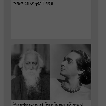
অন্ধকারে দেড়শো বছর
উদয়শঙ্কর-কে যা লিখেছিলেন রবীন্দ্রনাথ