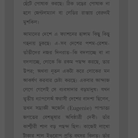
ছেঁটে পোষাক করছে। ঠিক ঢঙের পোষাক না
হলে জেণ্টলম্যান বা লেডির রাস্তায় বেরুনই
মুশকিল।
আমাদের দেশে এ ফ্যাশনের হাঙ্গাম কিছু কিছু
গহনায় ঢুকছে। এ-সব দেশের পশম-রেশম-
তাঁতীদের নজর দিনরাত—কি বদলাচ্ছে বা না
বদলাচ্ছে, লোকে কি রকম পছন্দ করছে, তার
উপর; অথবা নূতন একটা করে লোকের মন
আকর্ষণ করবার চেষ্টা করছে। একবার আন্দাজ
লেগে গেলেই সে ব্যবসাদার বড়মানুষ। যখন
তৃতীয় ন্যাপলেঅঁ ফরাসী দেশের বাদশা ছিলেন,
তখন সম্রাজ্ঞী অজেনি (Eugenie) পাশ্চাত্য
জগতের বেশভূষার অধিষ্ঠাত্রী দেবী। তাঁর
কাশ্মীরী শাল বড় পছন্দ ছিল। কাজেই লাখো
টাকার শাল ইওরোপ প্রতি বৎসর কিনত। তাঁর