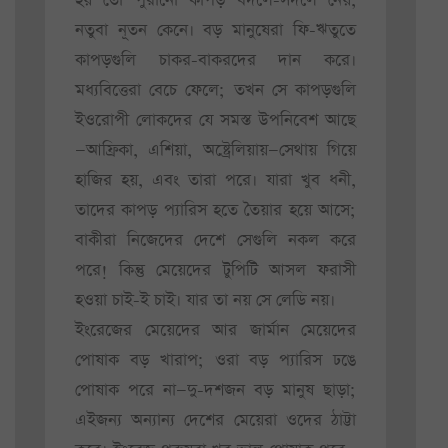
হয় তো পুরানো কাপড় বদলে-সদলে নেয়,
নতুবা নূতন কেনে। বড় মানুষেরা ফি-ঋতুতে
কাপড়গুলি চাকর-বাকরদের দান করে।
মধ্যবিত্তেরা বেচে ফেলে; তখন সে কাপড়গুলি
ইওরোপী লোকদের যে সমস্ত উপনিবেশ আছে
—আফ্রিকা, এশিয়া, অষ্ট্রেলিয়ায়—সেথায় গিয়ে
হাজির হয়, এবং তারা পরে। যারা খুব ধনী,
তাদের কাপড় প্যারিস হতে তৈয়ার হয়ে আসে;
বাকীরা নিজেদের দেশে সেগুলি নকল করে
পরে! কিন্তু মেয়েদের টুপিটি আসল ফরাসী
হওয়া চাই-ই চাই। যার তা নয় সে লেডি নয়।
ইংরেজের মেয়েদের আর জার্মান মেয়েদের
পোষাক বড় খারাপ; ওরা বড় প্যারিস ঢঙে
পোষাক পরে না—দু-দশজন বড় মানুষ ছাড়া;
এইজন্য অন্যান্য দেশের মেয়েরা ওদের ঠাট্টা