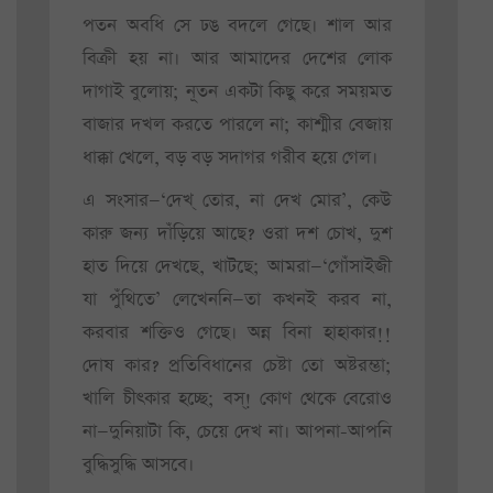
পতন অবধি সে ঢঙ বদলে গেছে। শাল আর
বিক্রী হয় না। আর আমাদের দেশের লোক
দাগাই বুলোয়; নূতন একটা কিছু করে সময়মত
বাজার দখল করতে পারলে না; কাশ্মীর বেজায়
ধাক্কা খেলে, বড় বড় সদাগর গরীব হয়ে গেল।
এ সংসার—‘দেখ্ তোর, না দেখ মোর’, কেউ
কারু জন্য দাঁড়িয়ে আছে? ওরা দশ চোখ, দুশ
হাত দিয়ে দেখছে, খাটছে; আমরা—‘গোঁসাইজী
যা পুঁথিতে’ লেখেননি—তা কখনই করব না,
করবার শক্তিও গেছে। অন্ন বিনা হাহাকার!!
দোষ কার? প্রতিবিধানের চেষ্টা তো অষ্টরম্ভা;
খালি চীৎকার হচ্ছে; বস্! কোণ থেকে বেরোও
না—দুনিয়াটা কি, চেয়ে দেখ না। আপনা-আপনি
বুদ্ধিসুদ্ধি আসবে।