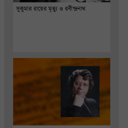
সুকুমার রায়ের মৃত্যু ও রবীন্দ্রনাথ