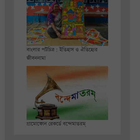
বাংলার পটচিত্র : ইতিহাস ও ঐতিহ্যের
জীবননামা
গ্রামোফোন রেকর্ডে বন্দেমাতরম্