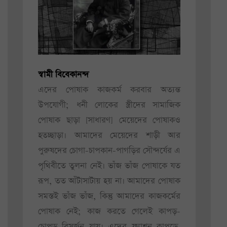
স্বামী বিবেকানন্দ
এদের পোষাক কাজকর্ম করবার অত্যন্ত
উপযোগী; ধনী লোকের স্ত্রীদের সামাজিক
পোষাক ছাড়া [সাধারণ] মেয়েদের পোষাকও
হতচ্ছাড়া। আমাদের মেয়েদের শাড়ী আর
পুরুষদের চোগা-চাপকান-পাগড়ির সৌন্দর্যের এ
পৃথিবীতে তুলনা নেই। ভাঁজ ভাঁজ পোষাকে যত
রূপ, তত আঁটাসাটায় হয় না। আমাদের পোষাক
সমস্তই ভাঁজ ভাঁজ, কিন্তু আমাদের কাজকর্মের
পোষাক নেই; কাজ করতে গেলেই কাপড়-
চোপড় বিসর্জন যায়। এদের ফ্যাশন কাপড়ে,