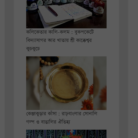
কলিকেতার কালি-কলম : বুকপকেটে
বিদ্যাসাগর আর খাতায় শ্রী কাক্কেশ্বর
কুচকুচে
কেঞ্জাকুড়ার কাঁসা : রাঢ়বাংলার সোনালি
গল্প ও বাঙালির ঐতিহ্য