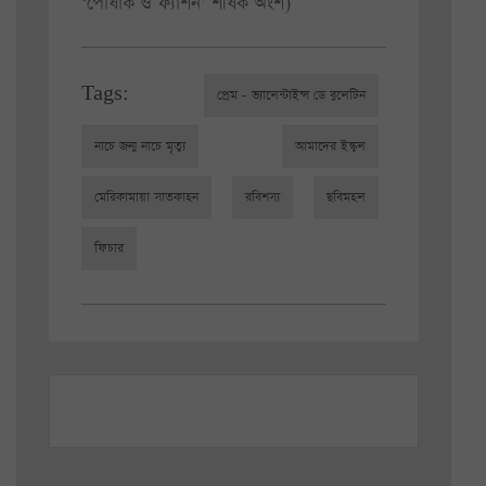
‘পোষাক ও ফ্যাশন’ শীর্ষক অংশ)
Tags:
প্রেম - ভ্যালেন্টাইন্স ডে বুলেটিন
নাচে জন্ম নাচে মৃত্যু
আমাদের ইস্কুল
মেরিকামায়া সাতকাহন
রবিশস্য
ছবিমহল
ফিচার