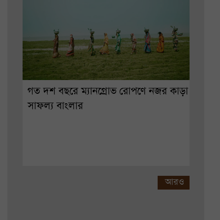
গত দশ বছরে ম্যানগ্রোভ রোপণে নজর কাড়া
সাফল্য বাংলার
আরও