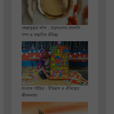
কেঞ্জাকুড়ার কাঁসা : রাঢ়বাংলার সোনালি
গল্প ও বাঙালির ঐতিহ্য
বাংলার পটচিত্র : ইতিহাস ও ঐতিহ্যের
জীবননামা