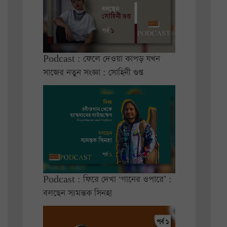
Podcast : ফেলে দেওয়া কাপড় যখন
সাজের নতুন সংজ্ঞা : সোহিনী গুপ্ত
Podcast : ফিরে দেখা ‘গানের ওপারে’ :
বলছেন স্যমন্তক সিনহা