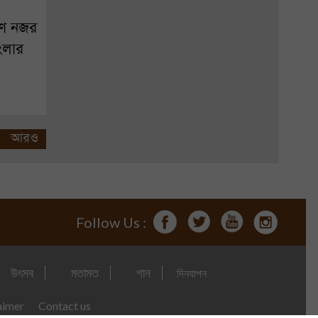
ণে নজর
ংলার
আরও
Follow Us :
উৎসব
মতামত
গান
দিনযাপন
aimer
Contact us