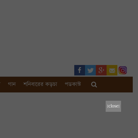
া
গান
শনিবারের কড়চা
পডকাস্ট
[close]