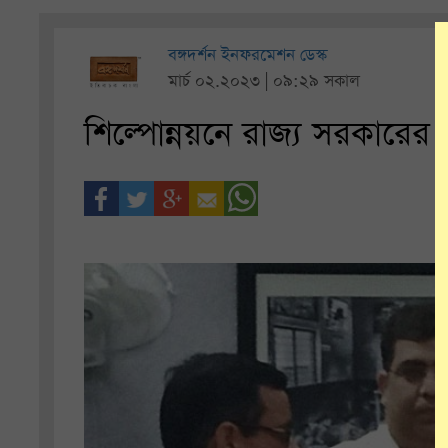
বঙ্গদর্শন ইনফরমেশন ডেস্ক
মার্চ ০২.২০২৩ | ০৯:২৯ সকাল
শিল্পোন্নয়নে রাজ্য সরকারের 