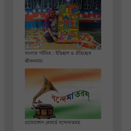
বাংলার পটচিত্র : ইতিহাস ও ঐতিহ্যের
জীবননামা
গ্রামোফোন রেকর্ডে বন্দেমাতরম্