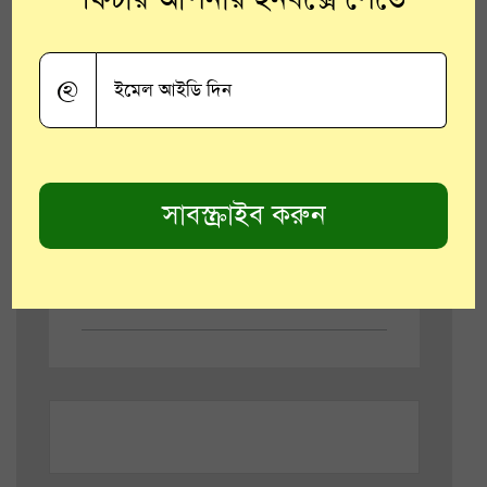
ফিচার আপনার ইনবক্সে পেতে
নতুন পাঁচশো টাকার নোট যেমন দেখতে হয়
অনেকটা তেমনই দেখতে করা হয়েছে নতুন ৫০
টাকার নোটটিকে। পাশাপাশি আরবিআইয়ের
@
তরফে এটাও জানানো হয়েছে যে পুরনো ৫০
টাকার সমস্ত নোট বৈধ থাকবে। পাশাপাশি নতুন
নোট বাজারে ছাড়া হবে।
Tags:
দিনযাপন