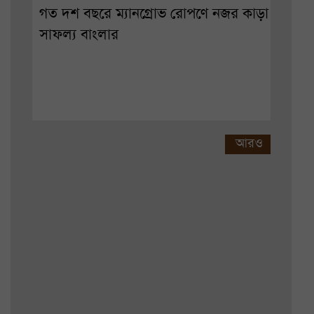
গত দশ বছরে ম্যানগ্রোভ রোপণে নজর কাড়া
সাফল্য বাংলার
আরও