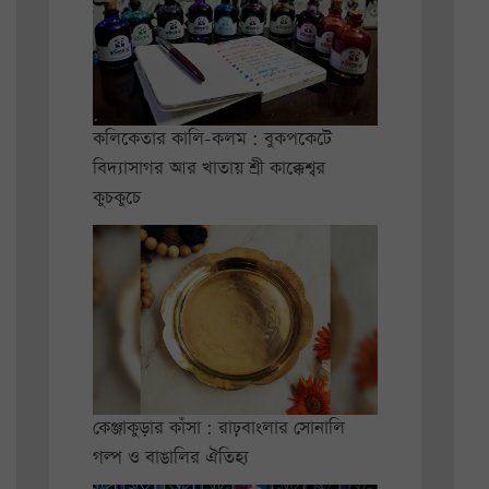
কলিকেতার কালি-কলম : বুকপকেটে
বিদ্যাসাগর আর খাতায় শ্রী কাক্কেশ্বর
কুচকুচে
কেঞ্জাকুড়ার কাঁসা : রাঢ়বাংলার সোনালি
গল্প ও বাঙালির ঐতিহ্য