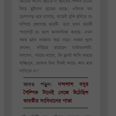
ভোরের আলো ফুটতে না ফুটতেই শিক্ষক মোটর
নিয়ে ছুটলেন ছাত্রের কাছে। এদিকে মন
তোলপাড় হয়ে চলেছে, রাতেই বুঝি ছবিতে রং
চাপিয়ে ফেলেছে ছাত্রটি। তবে তখন ছাত্রটি
প্যালেটে রং গুলে ভাবনাচিন্তা করছে। এমন
সময় হঠাৎ দরজায় কড়া নাড়া। দরজা খুলে
দেখেন, দাঁড়িয়ে রয়েছেন মাস্টারমশাই।
বললেন, ‘থামো থামো, কি ভুলই আমি করতে
যাচ্ছিলুম, তোমার উমা ঠিকই আছে। আর হাত
লাগিয়ো না।’
আরও পড়ুন:
নন্দলাল বসুর
শৈল্পিক টানেই সেজে উঠেছিল
ভারতীয় সংবিধানের পাতা