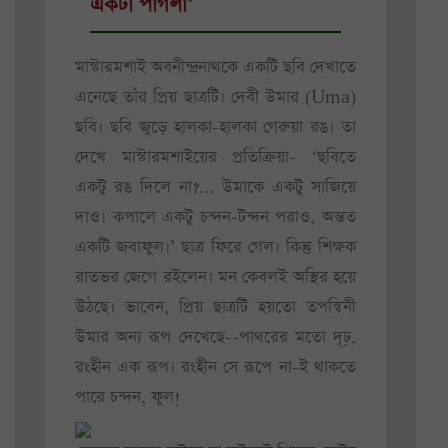
একটা পাগলা’
মাস্টারমশাই অবনীন্দ্রনাথকে একটি ছবি দেখাতে
এনেছে তাঁর প্রিয় ছাত্রটি। দেবী উমার (Uma)
ছবি। ছবি জুড়ে হালকা-হালকা গেরুয়া রঙ। তা
দেখে মাস্টারমশাইয়ের প্রতিক্রিয়া- ‘ছবিতে
একটু রঙ দিলে না?... উমাকে একটু সাজিয়ে
দাও। কপালে একটু চন্দন-টন্দন পরাও, অন্তত
একটি জবাফুল।’ ছাত্র ফিরে গেল। কিন্তু শিক্ষক
রাতভর জেগে রইলেন। মন কেবলই অস্থির হয়ে
উঠছে। ভাবেন, প্রিয় ছাত্রটি হয়তো তপস্বিনী
উমার অন্য রূপ দেখেছে--পাথরের মতো দৃঢ়,
রংহীন এক রূপ। রংহীন সে রূপে না-ই থাকতে
পারে চন্দন, ফুল!