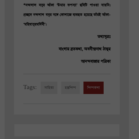
*নন্দলাল বসুর আঁকা ‘উমার তপস্যা’ ছবিটি পাওয়া যায়নি।
প্রচ্ছদে নন্দলাল বসুর সঙ্গে কোলাজে ব্যবহৃত হয়েছে তাঁরই আঁকা-
‘মহিষাসুরমর্দিনী’।
তথ্যসূত্রঃ
বাংলার ব্রতকথা, অবনীন্দ্রনাথ ঠাকুর
আনন্দবাজার পত্রিকা
Tags:
সাহিত্য
হস্তশিল্প
শিল্পকলা