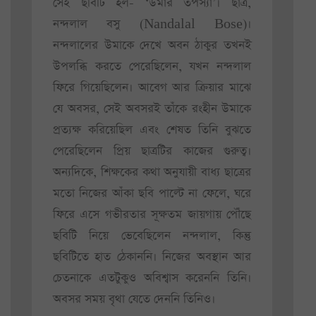
সেই ছবিটি হল- ‘উমার তপস্যা’। ছাত্র,
নন্দলাল বসু (Nandalal Bose)।
নন্দলালের উমাকে দেখে অবন ঠাকুর তখনই
উপলব্ধি করতে পেরেছিলেন, যখন নন্দলাল
ফিরে গিয়েছিলেন। আবেগ আর ক্রিয়ার মাঝে
যে অবসর, সেই অবসরই তাঁকে রংহীন উমাকে
প্রত্যক্ষ করিয়েছিল এবং শেষত তিনি বুঝতে
পেরেছিলেন প্রিয় ছাত্রটির কাজের গুরুত্ব।
অন্যদিকে, শিক্ষকের কথা অনুযায়ী বাধ্য ছাত্রের
মতো নিজের আঁকা ছবি পাল্টে না ফেলে, ঘরে
ফিরে এসে গভীরতার সূক্ষতম জায়গায় পৌঁছে
ছবিটি নিয়ে ভেবেছিলেন নন্দলাল, কিন্তু
ছবিটিতে হাত ঠেকাননি। নিজের অবস্থান আর
চেতনাকে এতটুকুও অবিশ্বাস করেননি তিনি।
অবসর সময় বৃথা যেতে দেননি তিনিও।