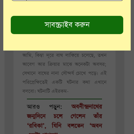
থাকে না। হঠাৎ যদি বাঘ এসে সামনে পড়ে
তবে তার গায়ের চিত্রবিচিত্র ছাপ, তার গঠনের
সৌন্দর্য, এ-সব কিছুই চোখে পড়ে না; ভয় এবং
পালানো তখন এতই কাছাকাছি আসে যে
সৌন্দর্য বোধ করবার অবসর মন পায় না
বললেই হয়। কিন্তু খাঁচার ওদিকে বাঘ এদিকে
আমি, কিম্বা দূরে বাঘ লাফিয়ে চলেছে, তখন
আবেগ আর ক্রিয়ার মাঝে অনেকটা অবসর;
সেখানে বাঘের নানা সৌন্দর্য চোখে পড়ে। এই
পরিপ্রেক্ষিতেই একটি ঘটনার কথা এখানে
বলবো। ঘটনাটি এইরকম-
আরও পড়ুন:
অবনীন্দ্রনাথের
জন্মদিনে চলে গেলেন তাঁর
‘রবিকা’, যিনি বলতেন ‘অবন