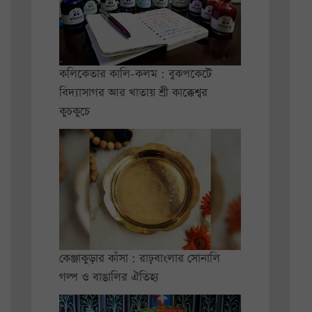
কলিকেতার কালি-কলম : বুকপকেটে
বিদ্যাসাগর আর খাতায় শ্রী কাক্কেশ্বর
কুচকুচে
কেঞ্জাকুড়ার কাঁসা : রাঢ়বাংলার সোনালি
গল্প ও বাঙালির ঐতিহ্য