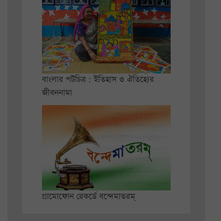
বাংলার পটচিত্র : ইতিহাস ও ঐতিহ্যের
জীবননামা
গ্রামোফোন রেকর্ডে বন্দেমাতরম্