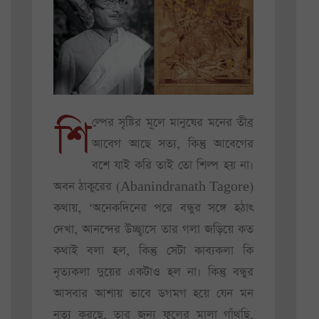
শি
ল্পের সৃষ্টির মূলে মানুষের মনের তীব্র
আবেগ আছে সত্য, কিন্তু আবেগের
বশে যাই করি তাই তো শিল্প হয় না।
অবন ঠাকুরের (Abanindranath Tagore)
কথায়, ‘অনেকদিনের পরে বন্ধুর সঙ্গে হঠাৎ
দেখা, আনন্দের উচ্ছ্বাসে তার গলা জড়িয়ে কত
কথাই বলা হল, কিন্তু সেটা কাব্যকলা কি
নৃত্যকলা দুয়ের একটাও হল না। কিন্তু বন্ধুর
আসবার আশায় ভাবে ডগমগ হয়ে যেন মন
নৃত্য করছে, তার জন্য ফুলের মালা গাঁথছি,