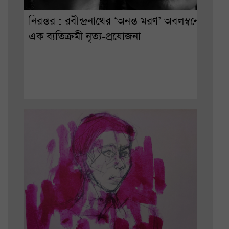
নিরন্তর : রবীন্দ্রনাথের ‘অনন্ত মরণ’ অবলম্বনে
এক ব্যতিক্রমী নৃত্য-প্রযোজনা