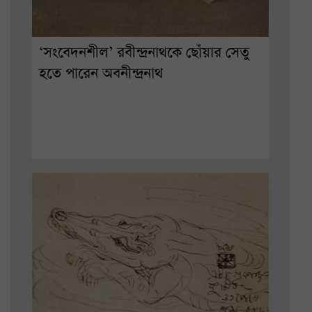
‘সংবেদনশীল’ রবীন্দ্রনাথকে ছোঁয়ার সেতু
হতে পারেন অবনীন্দ্রনাথ