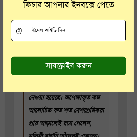
ফিচার আপনার ইনবক্সে পেতে
@
স্বাধীনতা সংগ্রামীদের নিয়ে এ
যাবৎ যেসব চলচ্চিত্র বা তথ্যচিত্র
হয়েছে সেগুলিতে মূলত অত্যন্ত
জনপ্রিয়
এবং বহুল আলোচিত বা
পঠিত ব্যক্তিত্বদেরকেই বেছে
নেওয়া হয়েছে। অপেক্ষাকৃত কম
আলোচিত কত শত দেশপ্রেমিকরা
প্রায় আড়ালেই রয়ে গেলেন,
নলিনী বাগচি তাঁদেরই একজন।