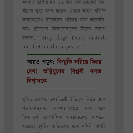
অবস্থায় গ্রেপ্তার হন। ১৬ জুন ঢাকা জেলেই তিনি
বীরের মৃত্যু বরণ করেন। মৃত্যুর আগে পুলিশি
অত্যাচারেও নিজেদের পরিচয় ফাঁস করেননি।
বরং পুলিশের জিজ্ঞাসাবাদের উত্তরে সদর্পে
জানান, “Stop dog! Don’t disturb
me. Let me die in peace.”
আরও পড়ুন:
বিস্মৃতি সরিয়ে ফিরে
দেখা অগ্নিযুগের বিপ্লবী বসন্ত
বিশ্বাসকে
সুমিত ঘোষের তথ্যচিত্রটি ইতিহাস নির্ভর এবং
গবেষণামূলক। নেপথ্য-কণ্ঠের সঙ্গে সঙ্গে
বিষয়ানুগ ভৌগোলিক অবস্থানকেও দেখানো
হয়েছে। স্থানীয় ব্যক্তিত্বের মুখে নলিনী বাগচি