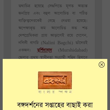
তথ্যচিত্র হয়েছে সেগুলিতে মূলত অত্যন্ত
জনপ্রিয় এবং বহুল আলোচিত বা পঠিত
ব্যক্তিত্বদেরকেই বেছে নেওয়া হয়েছে।
অপেক্ষাকৃত কম আলোচিত কত শত
দেশপ্রেমিকরা প্রায় আড়ালেই রয়ে গেলেন,
নলিনী বাগচি (Nalini Bagchi) তাঁদেরই
একজন।
মুর্শিদাবাদ
(Murshidabad)
জেলার প্রথম স্বাধীনতা সংগ্রামী শহিদ হিসাবে
ইতিহাসে তাঁর নামোল্লেখ রয়েছে।
বঙ্গদর্শনের সপ্তাহের বাছাই করা