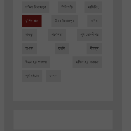
দক্ষিণ দিনাজপুর
শিলিগুড়ি
দার্জিলিং
মুর্শিদাবাদ
উত্তর দিনাজপুর
নদিয়া
বাঁকুড়া
পুরুলিয়া
পূর্ব মেদিনীপুর
হাওড়া
হুগলি
বীরভূম
উত্তর ২৪ পরগণা
দক্ষিণ ২৪ পরগনা
পূর্ব বর্ধমান
মালদা