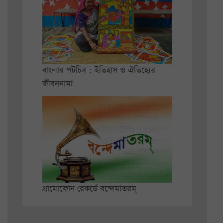
বাংলার পটচিত্র : ইতিহাস ও ঐতিহ্যের
জীবননামা
গ্রামোফোন রেকর্ডে বন্দেমাতরম্