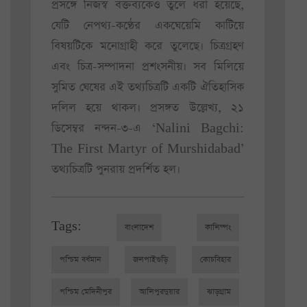
প্রসঙ্গে নিজস্ব বক্তব্যকেও তুলে ধরা হয়েছে,
যেটি নেপথ্য-কণ্ঠের একঘেয়েমি কাটিয়ে
বিষয়টিকে মনোগ্রাহী করে তুলেছে। চিত্রগ্রহণ
এবং চিত্র-সম্পাদনা প্রশংসনীয়। সব মিলিয়ে
সুমিত ঘেষের এই তথ্যচিত্রটি একটি ঐতিহাসিক
দলিল হয়ে থাকল। প্রসঙ্গত উল্লেখ্য, ২১
ডিসেম্বর নন্দন-৩-এ ‘Nalini Bagchi:
The First Martyr of Murshidabad’
তথ্যচিত্রটি পুনরায় প্রদর্শিত হল।
Tags:
বাংলাদেশ
কালিম্পং
পশ্চিম বর্ধমান
জলপাইগুড়ি
কোচবিহার
পশ্চিম মেদিনীপুর
আলিপুরদুয়ার
ঝাড়গ্রাম