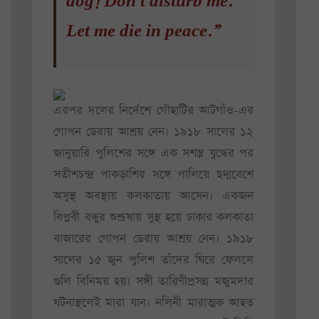
dog! Don’t disturb me.
Let me die in peace.”
এরপর দলের নির্দেশে গৌহাটির আটগাঁও-এর
গোপন ডেরায় আশ্রয় নেন। ১৯১৮ সালের ১২
জানুয়ারি পুলিশের সঙ্গে এক সশস্ত্র যুদ্ধের পর
সতীশচন্দ্র পাকড়াশির সঙ্গে পালিয়ে ছদ্মবেশে
অসুস্থ অবস্থায় কলকাতায় আসেন। একজন
বিপ্লবী বন্ধুর শুশ্রূষায় সুস্থ হয়ে ঢাকার কলকাতা
বাজারের গোপন ডেরায় আশ্রয় নেন। ১৯১৮
সালের ১৫ জুন পুলিশ তাঁদের ঘিরে ফেললে
গুলি বিনিময় হয়। সঙ্গী তারিণীপ্রসন্ন মজুমদার
ঘটনাস্থলেই মারা যান। নলিনী মারাত্মক আহত