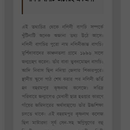
এই তথ্যচিত্র থেকে নলিনী বাগচি সম্পর্কে
খুঁটিনাটি অনেক অজানা তথ্য উঠে আসে।
নলিনী বাগচির পুরো নাম নলিনীকান্ত বাগচি।
মুর্শিদাবাদের কাঞ্চনতলা গ্রামে ১৮৯৬ সালে
জন্মগ্রহণ করেন। তাঁর বাবা ভুবনমোহন বাগচি।
আদি নিবাস ছিল নদিয়া জেলার শিকারপুরে।
স্থানীয় স্কুলে পাঠ শেষ করার পর নলিনী ভর্তি
হন বহরমপুর কৃষ্ণনাথ কলেজে। দরিদ্র
পরিবারে জন্মালেও মেধাবী ছাত্র হওয়ার কারণে
গাঁয়ের জমিদারের অর্থসাহায্যে তাঁর উচ্চশিক্ষা
চলতে থাকে। এই বহরমপুর কৃষ্ণনাথ কলেজ
ছিল মাস্টারদা সূর্য সেন-সহ অগ্নিযুগের বহু