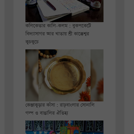
কলিকেতার কালি-কলম : বুকপকেটে
বিদ্যাসাগর আর খাতায় শ্রী কাক্কেশ্বর
কুচকুচে
কেঞ্জাকুড়ার কাঁসা : রাঢ়বাংলার সোনালি
গল্প ও বাঙালির ঐতিহ্য