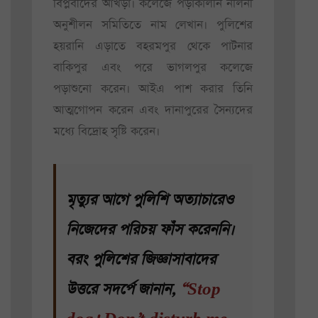
বিপ্লবীদের আখড়া। কলেজে পড়াকালীন নলিনী
অনুশীলন সমিতিতে নাম লেখান। পুলিশের
হয়রানি এড়াতে বহরমপুর থেকে পাটনার
বাকিপুর এবং পরে ভাগলপুর কলেজে
পড়াশুনো করেন। আইএ পাশ করার তিনি
আত্মগোপন করেন এবং দানাপুরের সৈন্যদের
মধ্যে বিদ্রোহ সৃষ্টি করেন।
মৃত্যুর আগে পুলিশি অত্যাচারেও
নিজেদের পরিচয় ফাঁস করেননি।
বরং পুলিশের জিজ্ঞাসাবাদের
উত্তরে সদর্পে জানান,
“Stop