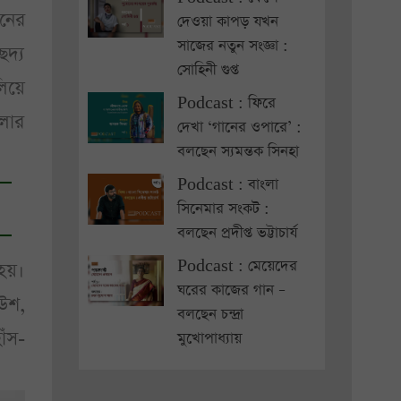
নের
দেওয়া কাপড় যখন
সাজের নতুন সংজ্ঞা :
েদ্য
সোহিনী গুপ্ত
লিয়ে
Podcast : ফিরে
ংলার
দেখা ‘গানের ওপারে’ :
বলছেন স্যমন্তক সিনহা
Podcast : বাংলা
সিনেমার সংকট :
বলছেন প্রদীপ্ত ভট্টাচার্য
Podcast : মেয়েদের
হয়।
ঘরের কাজের গান –
আউশ,
বলছেন চন্দ্রা
াঁস-
মুখোপাধ্যায়