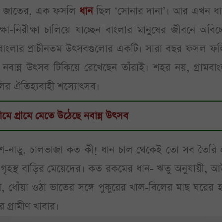
শি জাতের, এক ফসলি
ধান
ছিল ‘সোনার দানা’। আর এখন ধা
া-নিরীক্ষা চালিয়ে যাচ্ছেন বাংলার মানুষের জীবনে অবিচ্ছ
’। বাংলার প্রাচীনতম উত্সবগুলোর একটি। সারা বছর ফসল ফ
ে নবান্ন উৎসব টিকিয়ে রেখেছেন তাঁরাই। শহর নয়, গ্রামবা
র ঐতিহ্যবাহী শস্যোত্সব।
ামে গ্রামে মেতে উঠেছে নবান্ন উৎসব
েশ-নাড়ু, চালভাজা কত কী! ধান চাল থেকেই তো সব তৈরি 
 পড়ে গৃহস্থ বাড়ির মেয়েদের। কত রকমের ধান- ঋতু অনুযায়ী, 
ধোঁয়া ওঠা ভাতের সঙ্গে পুকুরের খাল-বিলের মাছ ঘরের হ
 গ্রামীণ খাবার।