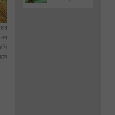
হার
ত নয়
রাশি
খানে