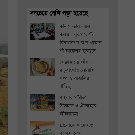
সবচেয়ে বেশি পড়া হয়েছে
কলিকেতার কালি-
কলম : বুকপকেটে
বিদ্যাসাগর আর খাতায়
শ্রী কাক্কেশ্বর কুচকুচে
কেঞ্জাকুড়ার কাঁসা :
রাঢ়বাংলার সোনালি
গল্প ও বাঙালির
ঐতিহ্য
বাংলার পটচিত্র :
ইতিহাস ও ঐতিহ্যের
জীবননামা
গ্রামোফোন রেকর্ডে
বন্দেমাতরম্