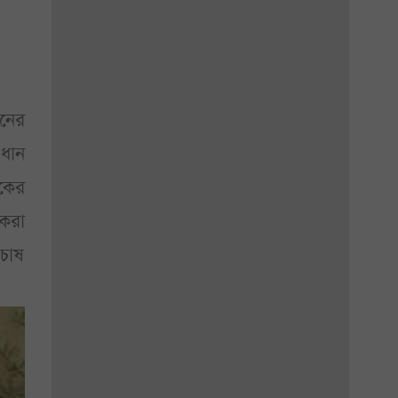
বনের
 ধান
ষকের
ষকরা
 চাষ