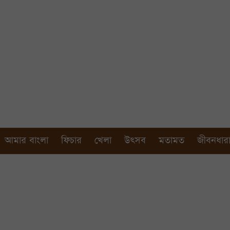
আমার বাংলা
ফিচার
খেলা
উৎসব
মতামত
জীবনধার