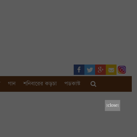
া
গান
শনিবারের কড়চা
পডকাস্ট
[close]