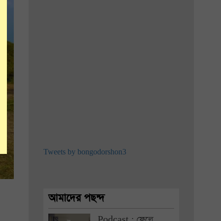
Tweets by bongodorshon3
আমাদের পছন্দ
Podcast : ফেলে