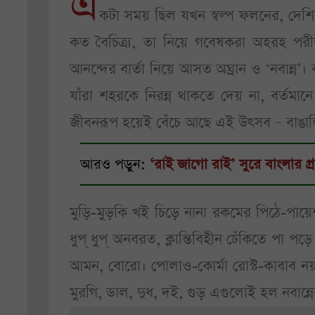
এ
কটা সময় ছিল যখন স্বল্প ফলনের, দে
কত বৈচিত্র্য, তা নিয়ে গবেষকরা অহরহ পরীক্ষ
আনন্দের বার্তা নিয়ে আসত অঘ্রান ও ‘নবান্ন
যাঁরা শহরকে নিরন্ন থাকতে দেয় না, বর্তমান
জীবনরূপ হয়েই বেঁচে আছে এই উৎসব – বাঙালি
আরও পড়ুন:
‘রাই জাগো রাই’ সুরে বাংলার গ্র
মুড়ি-মুড়কি খই চিড়ে নানা রকমের পিঠে-পায়
ধুপ্ ধুপ্ অনবরত, ক্লান্তিবিহীন ঢেঁকিতে পা
আমন, বোরো। পোলাও-কোর্মা রোস্ট-কাবাব নয়, 
মুরগি, ডাল, দুধ, দই, গুড় এগুলোই হল নবান্নের