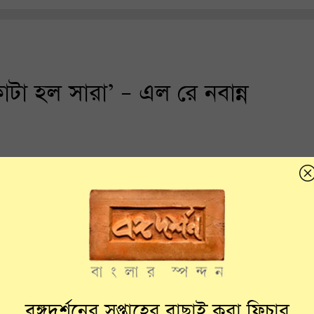
কাটা হল সারা’ – এল রে নবান্ন
বঙ্গদর্শনের সপ্তাহের বাছাই করা ফিচার