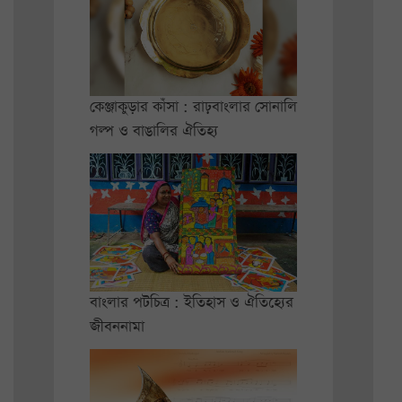
কেঞ্জাকুড়ার কাঁসা : রাঢ়বাংলার সোনালি
গল্প ও বাঙালির ঐতিহ্য
বাংলার পটচিত্র : ইতিহাস ও ঐতিহ্যের
জীবননামা