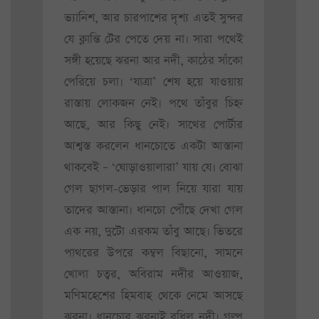
ভ্যানিশ, আর চারপাশের দৃশ্য এতই সুন্দর
যে ক্লান্তি টের পেতে দেয় না। সারা পথেই
সঙ্গী হয়েছে ঝরনা আর নদী, কাঠের সাঁকো
পেরিয়ে চলা। ‘যাত্রা’ শেষ হয়ে যাওয়ায়
রাস্তায় লোকজন নেই। পথে তাঁবুর চিহ্ন
আছে, আর কিছু নেই। সাথের পোর্টার
আশ্বস্ত করলেন ধানচোতে একটা আস্তানা
থাকবেই – ‘ঘোড়াওয়ালারা’ যায় যে। বোঝা
গেল ছাগল-ভেড়ার পাল নিয়ে যারা যায়
তাদের আস্তানা। ধানচো পৌঁছে দেখা গেল
এক নয়, দুটো এরকম তাঁবু আছে। ভিতরে
পাথরের উপরে কম্বল বিছানো, সামনে
খোলা চত্বর, অবিরাম নদীর আওয়াজ,
মণিমহেশের হিমবাহ থেকে নেমে আসছে
ঝরনা। ধানচোর ঝরনাই বুধিল নদী। গল্প