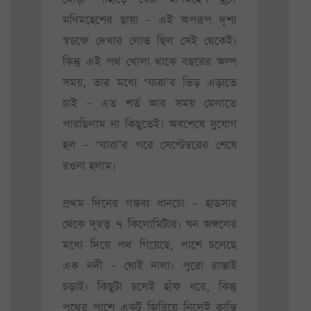
মণিমহেশের ছায়া – এই অপরূপ দৃশ্য
স্বচক্ষে দেখার লোভ ছিল সেই থেকেই।
কিন্তু এই পথ খোলা থাকে বছরের অল্প
সময়, তার মধ্যে ‘যাত্রা’র ভিড় এড়াতে
চাই – এত শর্ত আর সময় মেলাতে
পারছিলাম না কিছুতেই। অবশেষে সুযোগ
হল – ‘যাত্রা’র পরে সেপ্টেম্বরের শেষে
রওনা হলাম।
প্রথম দিনের গন্তব্য ধানচো – হাডসার
থেকে দূরত্ব ৭ কিলোমিটার। ঘন জঙ্গলের
মধ্যে দিয়ে পথ গিয়েছে, পাশে চলেছে
এক নদী – ঘোই নালা। পুরো রাস্তাই
চড়াই। কিছুটা চলেই হাঁফ ধরে, কিন্তু
পথের পাশে একটু জিরিয়ে নিলেই ক্লান্তি