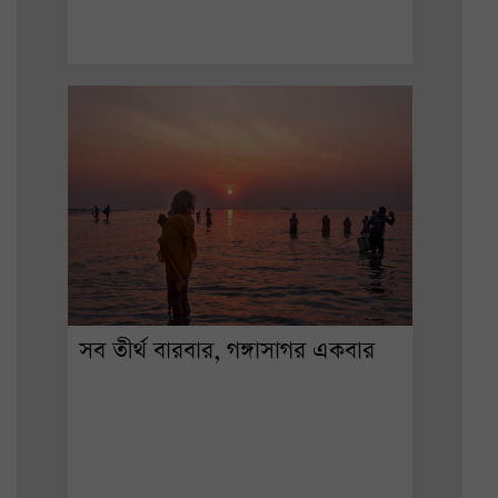
সব তীর্থ বারবার, গঙ্গাসাগর একবার