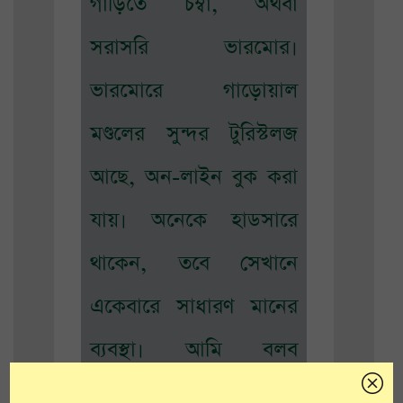
গাড়িতে চম্বা, অথবা
সরাসরি ভারমোর।
ভারমোরে গাড়োয়াল
মণ্ডলের সুন্দর টুরিস্টলজ
আছে, অন-লাইন বুক করা
যায়। অনেকে হাডসারে
থাকেন, তবে সেখানে
একেবারে সাধারণ মানের
ব্যবস্থা। আমি বলব
ভারমোরেই থাকুন। সেখানে