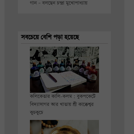
গান – বলছেন চন্দ্রা মুখোপাধ্যায়
সবচেয়ে বেশি পড়া হয়েছে
কলিকেতার কালি-কলম : বুকপকেটে
বিদ্যাসাগর আর খাতায় শ্রী কাক্কেশ্বর
কুচকুচে