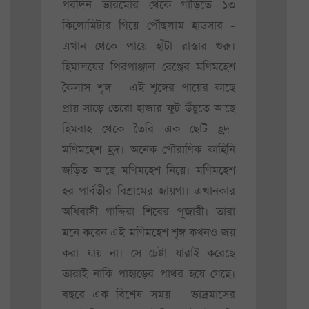
পরদিন ভারমোর থেকে গাড়িতে ১৩
কিলোমিটার গিয়ে পৌঁছলাম হাডসার -
এখান থেকে পায়ে হাঁটা রাস্তার শুরু।
হিমালয়ের পিরপাঞ্জাল রেঞ্জের মণিমহেশ
কৈলাস শৃঙ্গ – এই শৃঙ্গের পায়ের কাছে
প্রায় সাড়ে তেরো হাজার ফুট উঁচুতে আছে
হিমবাহ থেকে তৈরি এক ছোট হ্রদ-
মণিমহেশ হ্রদ। অনেক পৌরাণিক কাহিনি
জড়িত আছে মণিমহেশ নিয়ে। মণিমহেশ
হর-পার্বতীর বিশ্রামের জায়গা। এখানকার
অধিবাসী গাদ্দিরা শিবের পূজারী। তারা
মনে করেন এই মণিমহেশ শৃঙ্গ কখনও জয়
করা যায় না। সে চেষ্টা যারাই করেছে
তারাই নাকি পাহাড়ের পাথর হয়ে গেছে।
বছরে এক বিশেষ সময় – ভাদ্রমাসের