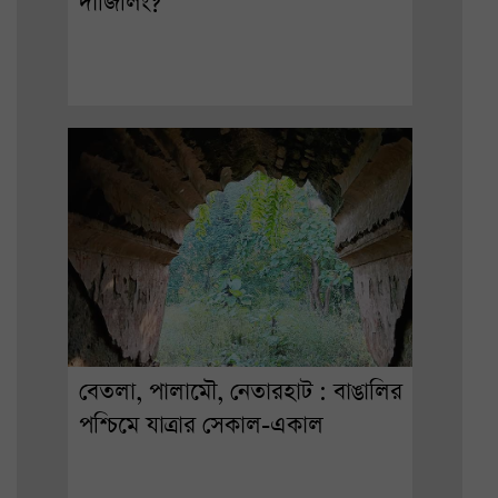
দার্জিলিং?
বেতলা, পালামৌ, নেতারহাট : বাঙালির
পশ্চিমে যাত্রার সেকাল-একাল