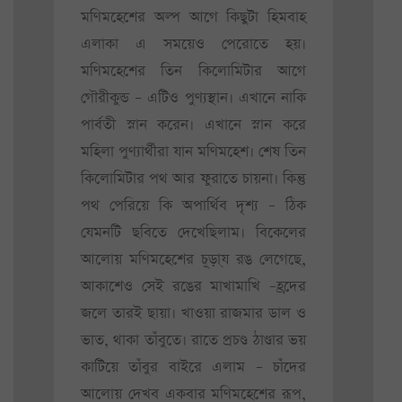
মণিমহেশের অল্প আগে কিছুটা হিমবাহ
এলাকা এ সময়েও পেরোতে হয়।
মণিমহেশের তিন কিলোমিটার আগে
গৌরীকুন্ড – এটিও পুণ্যস্থান। এখানে নাকি
পার্বতী স্নান করেন। এখানে স্নান করে
মহিলা পুণ্যার্থীরা যান মণিমহেশ। শেষ তিন
কিলোমিটার পথ আর ফুরাতে চায়না। কিন্তু
পথ পেরিয়ে কি অপার্থিব দৃশ্য – ঠিক
যেমনটি ছবিতে দেখেছিলাম। বিকেলের
আলোয় মণিমহেশের চূড়া্য রঙ লেগেছে,
আকাশেও সেই রঙের মাখামাখি –হ্রদের
জলে তারই ছায়া। খাওয়া রাজমার ডাল ও
ভাত, থাকা তাঁবুতে। রাতে প্রচণ্ড ঠাণ্ডার ভয়
কাটিয়ে তাঁবুর বাইরে এলাম – চাঁদের
আলোয় দেখব একবার মণিমহেশের রূপ,