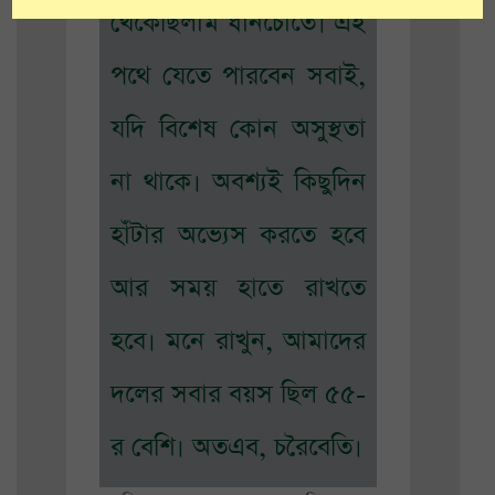
থেকেছিলাম ধানচোতে। এই
পথে যেতে পারবেন সবাই,
যদি বিশেষ কোন অসুস্থতা
না থাকে। অবশ্যই কিছুদিন
হাঁটার অভ্যেস করতে হবে
আর সময় হাতে রাখতে
হবে। মনে রাখুন, আমাদের
দলের সবার বয়স ছিল ৫৫-
র বেশি। অতএব, চরৈবেতি।