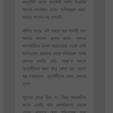
জন্মাষ্টমী থেকে রাধাষ্টমী অর্থাৎ ইংরাজি
অগাস্ট-সেপ্টেম্বর মাসে ‘মণিমহেশ যাত্রা’
করতে আসেন বহু পুণ্যার্থী।
কথিত আছে এই সময়ে হর-পার্বতী স্নান
করতে আসেন হ্রদের জলে। পুণ্যের
মাপকাঠিতে মানস সরোবরের পরেই নাকি
মণিমহেশ। হাডসার থেকে মণিমহেশ পর্যন্ত
কোনও বসতি নেই। ‘যাত্রা’র সময়ে
পুণ্যার্থীদের জন্য তাঁবু ফেলা হয়, খোলা
হয় লঙ্গরখানা। পুণ্যার্থীদের সেবা, সেবার
পুণ্য।
পুণ্যের লোভ ছিল না, কিন্তু অনেকদিন
আগে একটা ছবি দেখেছিলাম বরফে
মোড়া পাহাড়ে ঘেরা মণিমহেশ হ্রদে