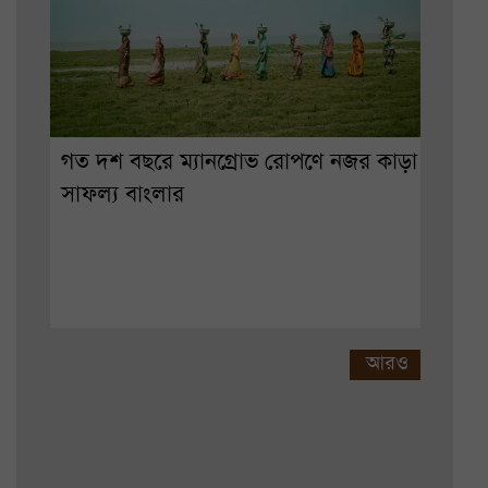
গত দশ বছরে ম্যানগ্রোভ রোপণে নজর কাড়া
সাফল্য বাংলার
আরও