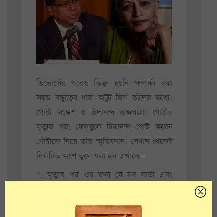
ডিভোর্সের পরেও তিক্ত হয়নি সম্পর্ক। বরং
সহজ বন্ধুত্বের ধারা অটুট ছিল তাঁদের মধ্যে।
গৌরী লঙ্কেশ ও চিদানন্দ রাজঘাট্টা। গৌরীর
মৃত্যুর পর, ফেসবুকে চিদানন্দ পোস্ট করেন
গৌরীকে নিয়ে তাঁর স্মৃতিকথন। সেখান থেকেই
নির্বাচিত অংশ তুলে ধরা হল এখানে –
“...মৃত্যুর পর ওর জন্য যে সব বার্তা এবং
প্রার্থনা এসেছে, তাদের মধ্যে ‘আত্মা, ‘মৃত্যুর
পরে শান্তি’, ‘স্বর্গ’ এ-ধরনের শব্দ অজস্র। গৌরী