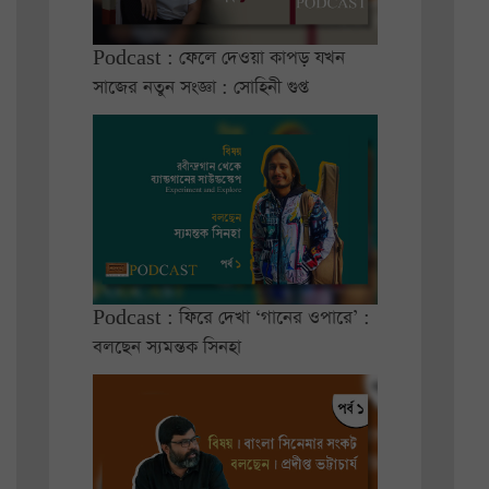
Podcast : ফেলে দেওয়া কাপড় যখন
সাজের নতুন সংজ্ঞা : সোহিনী গুপ্ত
Podcast : ফিরে দেখা ‘গানের ওপারে’ :
বলছেন স্যমন্তক সিনহা