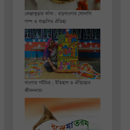
কেঞ্জাকুড়ার কাঁসা : রাঢ়বাংলার সোনালি
গল্প ও বাঙালির ঐতিহ্য
বাংলার পটচিত্র : ইতিহাস ও ঐতিহ্যের
জীবননামা