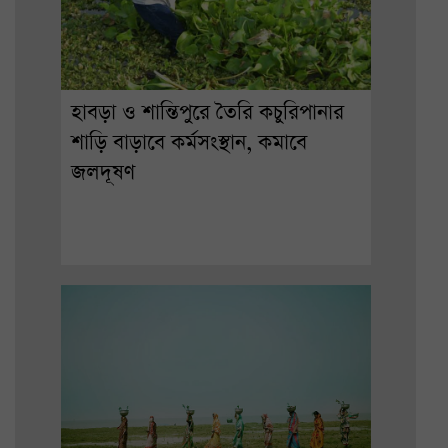
হাবড়া ও শান্তিপুরে তৈরি কচুরিপানার
শাড়ি বাড়াবে কর্মসংস্থান, কমাবে
জলদূষণ