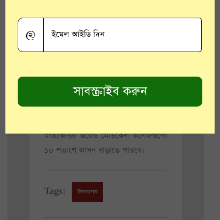
(এমসিআই)-এর নির্দেশ অনুযায়ী
পশ্চিমবঙ্গ সহ গোটা দেশে আসন
বাড়ানোর বিষয়টি শর্তসাপেক্ষ থাকবে।
@
কেবলমাত্র এমসিআই স্বীকৃত মেডিক্যাল
কলেজগুলিই এই পদক্ষেপ নিতে পারবে।
এমসিআই-এর তরফ থেকে আজকের
মধ্যে প্রত্যেক রাজ্যকে এই নিয়ে প্রস্তাব
পাঠাতে বলা হয়েছে। এর পাশাপাশি,
আগামী শিক্ষাবর্ষ অর্থাৎ ২০২০-২১ সালে
স্নাতকোত্তর স্তরেও মেডিকেল কলেজগুলো
১০ শতাংশ আসন বাড়াতে পারবে।
Tags:
দিনযাপন