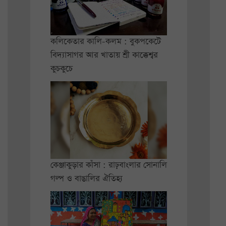
কলিকেতার কালি-কলম : বুকপকেটে
বিদ্যাসাগর আর খাতায় শ্রী কাক্কেশ্বর
কুচকুচে
কেঞ্জাকুড়ার কাঁসা : রাঢ়বাংলার সোনালি
গল্প ও বাঙালির ঐতিহ্য