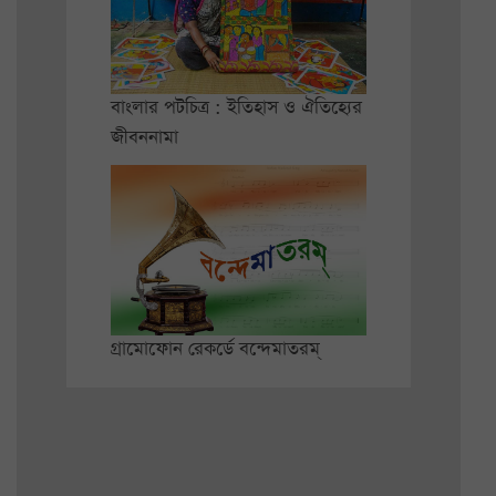
বাংলার পটচিত্র : ইতিহাস ও ঐতিহ্যের
জীবননামা
গ্রামোফোন রেকর্ডে বন্দেমাতরম্