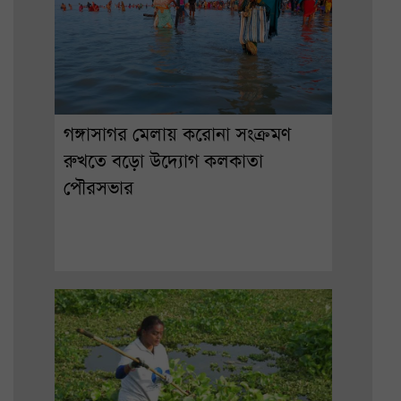
গঙ্গাসাগর মেলায় করোনা সংক্রমণ
রুখতে বড়ো উদ্যোগ কলকাতা
পৌরসভার