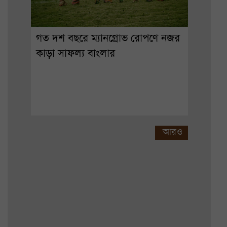
গত দশ বছরে ম্যানগ্রোভ রোপণে নজর
কাড়া সাফল্য বাংলার
আরও