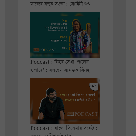
সাজের নতুন সংজ্ঞা : সোহিনী গুপ্ত
Podcast : ফিরে দেখা ‘গানের
ওপারে’ : বলছেন স্যমন্তক সিনহা
Podcast : বাংলা সিনেমার সংকট :